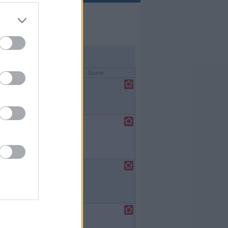
Sparte
lfilm
/
rafie
ort
/ Recht
Kriminalität
ort
/ Recht
Kriminalität
lfilm
/
rafie