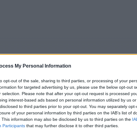
ocess My Personal Information
to opt-out of the sale, sharing to third parties, or processing of your per
formation for targeted advertising by us, please use the below opt-out s
5
Tipps
Sender
Merkzettel
TV-Agent
Fußball
r selection. Please note that after your opt-out request is processed y
eing interest-based ads based on personal information utilized by us or
e
Sa
So
Mo
Di
Mi
Do
disclosed to third parties prior to your opt-out. You may separately opt-
losure of your personal information by third parties on the IAB’s list of
. This information may also be disclosed by us to third parties on the
IA
Participants
that may further disclose it to other third parties.
Jamie Bell im Fernsehprogramm bei TVinfo
Alle Sender