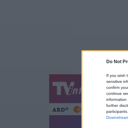
Do Not Pr
If you wish 
sensitive in
Jetzt
20:1
confirm you
continue se
Gestern
Heut
information 
further disc
participants
Downstream 