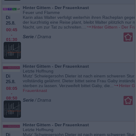
Hinter Gittern - Der Frauenknast
Feuer und Flamme
Di
Karin alias Walter verfolgt weiterhin ihren Racheplan gegen
der kurzfristig eine Reise plant, bleibt Walter plötzlich nur 
25.8.
Nacht, um zur Tat zu schreiten....
Hinter Gittern - Der F
00:45
-
Serie
/ Drama
01:30
Hinter Gittern - Der Frauenknast
Letzte Hoffnung
Di
Mutz‘ Schwiegersohn Dieter ist nach einem schweren Stur
vollständig gelähmt. Dieter bittet seine Frau Gaby inständig
25.8.
sterben zu lassen. Verzweifelt bittet Gaby, die...
Hinter Gi
08:05
Frauenknast
-
08:50
Serie
/ Drama
Hinter Gittern - Der Frauenknast
Letzte Hoffnung
Di
Mutz‘ Schwiegersohn Dieter ist nach einem schweren Stur