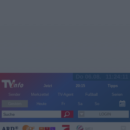
Do 06.08.
11:24:12
Jetzt
20:15
Tipps
Sender
Merkzettel
TV-Agent
Fußball
Serien
Gestern
Heute
Fr
Sa
So
LOGIN