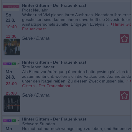
Hinter Gittern - Der Frauenknast
Prost Neujahr
So
Walter und Vivi planen ihren Ausbruch. Nachdem ihre erst
gescheitert sind, kommt ihnen unverhofft die Silvesterfeier
23.8.
Anstaltspersonals zuhilfe. Entgegen Evelyns...
Hinter Git
10:40
Frauenknast
-
11:30
Serie
/ Drama
Hinter Gittern - Der Frauenknast
Tote leben länger
Mo
Als Elena vor Aufregung über den Lottogewinn plötzlich tot
zusammenbricht, wollen sich die Vattkes und Jeannette d
24.8.
unter den Nagel reißen. Zu diesem Zweck müssen sie...
22:00
Gittern - Der Frauenknast
-
23:00
Serie
/ Drama
Hinter Gittern - Der Frauenknast
Schwere Stunden
Mo
Helmut hat nur noch wenige Tage zu leben, und Simone wil