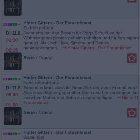
Hinter Gittern - Der Frauenknast
Zu früh gefreut
Di 11.8.
Jeannette hat den Beweis für Jörgs Schuld an der
Wohnwagenexplosion geheim gehalten und für ihre eigen
01:30
genutzt. Als Uschi, Ilse, Simone und Denise
-
dahinterkommen,...
Hinter Gittern - Der Frauenknast
02:15
Serie
/ Drama
Hinter Gittern - Der Frauenknast
Familienprobleme
Di 11.8.
Simone erfährt, dass ihr Sohn Alex der neue Freund von Lilli
Alex seine Mutter gegenüber Stein und Lilli verleugnet, k
00:40
zwischen Mutter und Sohn zu einem heftigen...
Hinter Gi
-
Frauenknast
01:30
Serie
/ Drama
Hinter Gittern - Der Frauenknast
Walter lebt