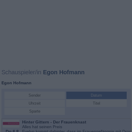
Schauspieler/in
Egon Hofmann
Egon Hofmann
Sender
Datum
Uhrzeit
Titel
Sparte
Hinter Gittern - Der Frauenknast
Alles hat seinen Preis
Do 6.8.
Evelyn kommt dahinter, dass im Frauengefängnis mit Dro