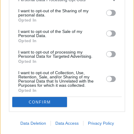
14:15
zu...
Hinter Gittern - Der Frauenknast
-
I want to opt-out of the Sharing of my
15:05
Serie
/ Drama
personal data.
Opted In
I want to opt-out of the Sale of my
Personal Data.
Hinter Gittern - Der Frauenknast
Opted In
Der Verrat
Mo
Die Beziehung zwischen Caro Wagner und Regine vertieft 
I want to opt-out of processing my
zusehends. Der Erfolg von Caros Auftrag, Regine zur
17.8.
Personal Data for Targeted Advertising.
Kronzeugenregelung zu bewegen, scheint in greifbare Nä
08:05
Opted In
zu...
Hinter Gittern - Der Frauenknast
-
08:50
Serie
/ Drama
I want to opt-out of Collection, Use,
Retention, Sale, and/or Sharing of my
Personal Data that Is Unrelated with the
Purposes for which it was collected.
Opted In
Hinter Gittern - Der Frauenknast
Reifeprüfung
CONFIRM
Mo
Nach Toms Geständnis, mit Pia geschlafen zu haben, ist Elk
verletzt. Um sich an Tom zu rächen, flirtet sie mit Jörg. Do
17.8.
erweist sich als gefährliches Unterfangen....
Hinter Gitter
23:00
Frauenknast
-
Data Deletion
Data Access
Privacy Policy
00:00
Serie
/ Drama