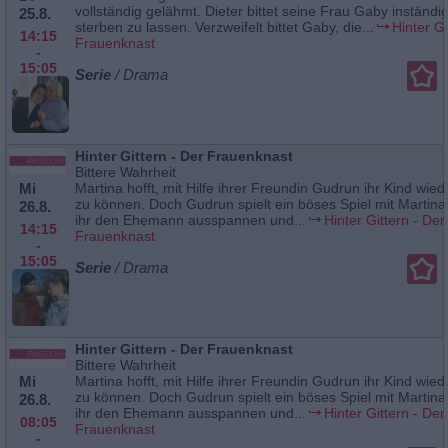
vollständig gelähmt. Dieter bittet seine Frau Gaby inständig
25.8.
sterben zu lassen. Verzweifelt bittet Gaby, die...
Hinter Gi
14:15
Frauenknast
-
15:05
Serie
/ Drama
Hinter Gittern - Der Frauenknast
Bittere Wahrheit
Mi
Martina hofft, mit Hilfe ihrer Freundin Gudrun ihr Kind wied
zu können. Doch Gudrun spielt ein böses Spiel mit Martina: 
26.8.
ihr den Ehemann ausspannen und...
Hinter Gittern - Der
14:15
Frauenknast
-
15:05
Serie
/ Drama
Hinter Gittern - Der Frauenknast
Bittere Wahrheit
Mi
Martina hofft, mit Hilfe ihrer Freundin Gudrun ihr Kind wied
zu können. Doch Gudrun spielt ein böses Spiel mit Martina: 
26.8.
ihr den Ehemann ausspannen und...
Hinter Gittern - Der
08:05
Frauenknast
-