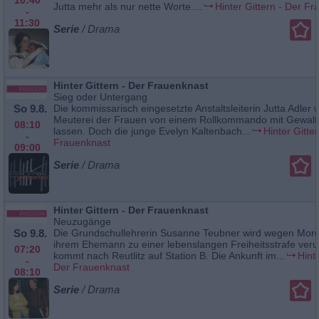
Jutta mehr als nur nette Worte....
Hinter Gittern - Der F
-
11:30
Serie
/ Drama
Hinter Gittern - Der Frauenknast
Sieg oder Untergang
So 9.8.
Die kommissarisch eingesetzte Anstaltsleiterin Jutta Adler wi
Meuterei der Frauen von einem Rollkommando mit Gewal
08:10
lassen. Doch die junge Evelyn Kaltenbach...
Hinter Gitte
-
Frauenknast
09:00
Serie
/ Drama
Hinter Gittern - Der Frauenknast
Neuzugänge
So 9.8.
Die Grundschullehrerin Susanne Teubner wird wegen Mor
ihrem Ehemann zu einer lebenslangen Freiheitsstrafe verurt
07:20
kommt nach Reutlitz auf Station B. Die Ankunft im...
Hinte
-
Der Frauenknast
08:10
Serie
/ Drama