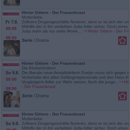
Hinter Gittern - Der Frauenknast
Mutterliebe
Fr 7.8.
Zöllners Drogengeschäfte florieren, denn er ist sich der unf
Mithilfe der in ihn verliebten Jutta Adler sicher. Doch eines 
08:05
Jutta mehr als nur nette Worte....
Hinter Gittern - Der F
-
08:50
Serie
/ Drama
Hinter Gittern - Der Frauenknast
Die Kindsmörderin
So 9.8.
Die liberale neue Anstaltsleiterin Evelyn muss sich gegen d
Vorbehalte des alten Gefängnispersonals und den Hass ihr
09:00
Vorgängerin Adler zur Wehr setzen. Auch die junge...
Hin
-
- Der Frauenknast
09:50
Serie
/ Drama
Hinter Gittern - Der Frauenknast
Mutterliebe
So 9.8.
Zöllners Drogengeschäfte florieren, denn er ist sich der unf
Mithilfe der in ihn verliebten Jutta Adler sicher. Doch eines 
10:40