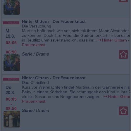
Hinter Gittern - Der Frauenknast
Die Versuchung
Mi
Martina hofft nach wie vor, sich mit ihrem Mann Alexande
zu können. Doch ihre Freundin Gudrun erklärt ihr bei ein
19.8.
in Reutlitz unmissverständlich, dass ihr...
Hinter Gittern -
08:05
Frauenknast
-
08:50
Serie
/ Drama
Hinter Gittern - Der Frauenknast
Das Christkind
Do
Kurz vor Weihnachten findet Martina in der Gärtnerei ein 
Baby in einem Körbchen. Sie schmuggelt das Kind in ihre Z
20.8.
als sie Susanne das Neugeborene zeigen...
Hinter Gitter
08:05
Frauenknast
-
08:50
Serie
/ Drama