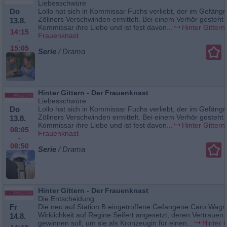
Liebesschwüre
Do
Lollo hat sich in Kommissar Fuchs verliebt, der im Gefäng
Zöllners Verschwinden ermittelt. Bei einem Verhör gesteht
13.8.
Kommissar ihre Liebe und ist fest davon...
Hinter Gittern
14:15
Frauenknast
-
15:05
Serie
/ Drama
Hinter Gittern - Der Frauenknast
Liebesschwüre
Do
Lollo hat sich in Kommissar Fuchs verliebt, der im Gefäng
Zöllners Verschwinden ermittelt. Bei einem Verhör gesteht
13.8.
Kommissar ihre Liebe und ist fest davon...
Hinter Gittern
08:05
Frauenknast
-
08:50
Serie
/ Drama
Hinter Gittern - Der Frauenknast
Die Entscheidung
Fr
Die neu auf Station B eingetroffene Gefangene Caro Wagner
Wirklichkeit auf Regine Seifert angesetzt, deren Vertrauen 
14.8.
gewinnen soll, um sie als Kronzeugin für einen...
Hinter G