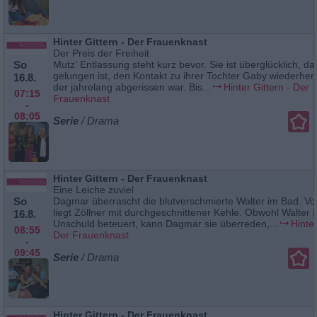
Hinter Gittern - Der Frauenknast
Der Preis der Freiheit
So
Mutz‘ Entlassung steht kurz bevor. Sie ist überglücklich, da
gelungen ist, den Kontakt zu ihrer Tochter Gaby wiederherz
16.8.
der jahrelang abgerissen war. Bis...
Hinter Gittern - Der
07:15
Frauenknast
-
08:05
Serie
/ Drama
Hinter Gittern - Der Frauenknast
Eine Leiche zuviel
So
Dagmar überrascht die blutverschmierte Walter im Bad. Vo
liegt Zöllner mit durchgeschnittener Kehle. Obwohl Walter i
16.8.
Unschuld beteuert, kann Dagmar sie überreden,...
Hinter
08:55
Der Frauenknast
-
09:45
Serie
/ Drama
Hinter Gittern - Der Frauenknast