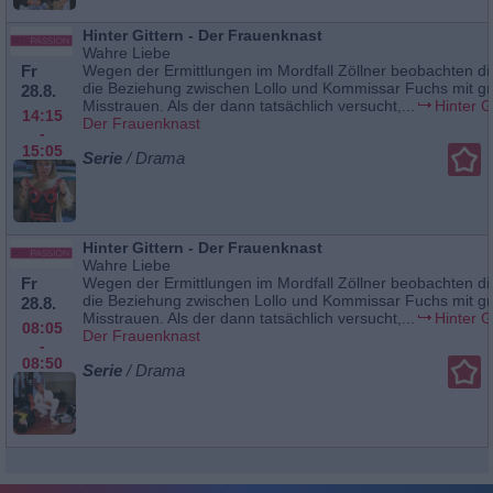
Hinter Gittern - Der Frauenknast
Wahre Liebe
Fr
Wegen der Ermittlungen im Mordfall Zöllner beobachten d
die Beziehung zwischen Lollo und Kommissar Fuchs mit 
28.8.
Misstrauen. Als der dann tatsächlich versucht,...
Hinter Gi
14:15
Der Frauenknast
-
15:05
Serie
/ Drama
Hinter Gittern - Der Frauenknast
Wahre Liebe
Fr
Wegen der Ermittlungen im Mordfall Zöllner beobachten d
die Beziehung zwischen Lollo und Kommissar Fuchs mit 
28.8.
Misstrauen. Als der dann tatsächlich versucht,...
Hinter Gi
08:05
Der Frauenknast
-
08:50
Serie
/ Drama