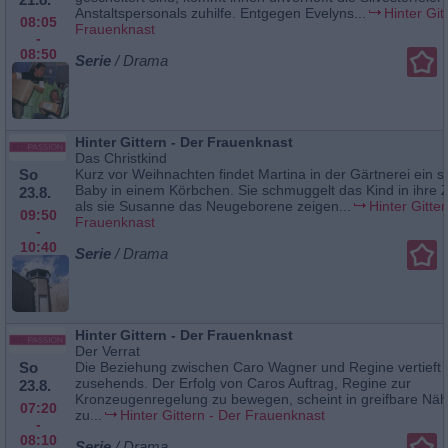
Anstaltspersonals zuhilfe. Entgegen Evelyns...
Hinter Git
08:05
Frauenknast
-
08:50
Serie
/ Drama
Hinter Gittern - Der Frauenknast
Das Christkind
So
Kurz vor Weihnachten findet Martina in der Gärtnerei ein 
Baby in einem Körbchen. Sie schmuggelt das Kind in ihre Z
23.8.
als sie Susanne das Neugeborene zeigen...
Hinter Gitter
09:50
Frauenknast
-
10:40
Serie
/ Drama
Hinter Gittern - Der Frauenknast
Der Verrat
So
Die Beziehung zwischen Caro Wagner und Regine vertieft 
zusehends. Der Erfolg von Caros Auftrag, Regine zur
23.8.
Kronzeugenregelung zu bewegen, scheint in greifbare Nä
07:20
zu...
Hinter Gittern - Der Frauenknast
-
08:10
Serie
/ Drama