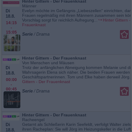
Hinter Gittern - Der Frauenknast
Männer
Di
Evelyn möchte im Gefängnis „Liebeszellen“ einrichten, dam
Frauen regelmäßig mit ihren Männern zusammen sein kön
18.8.
Vorschlag sorgt für reichlich Aufregung...
Hinter Gittern -
14:15
Frauenknast
-
15:05
Serie
/ Drama
Hinter Gittern - Der Frauenknast
Von Menschen und Mäusen
Di
Trotz der anfänglichen Abneigung kommen Melanie und di
Wahrsagerin Elena sich näher. Die beiden Frauen werden 
18.8.
Geschäftspartnerinnen. Tom und Elke haben derweil Jörg..
00:00
Gittern - Der Frauenknast
-
00:45
Serie
/ Drama
Hinter Gittern - Der Frauenknast
Racheengel
Di
Getarnt als Schließerin Karin Seefeldt, verfolgt Walter ziels
ihren Racheplan: Sie will Jörg im Heizungskeller in die Luf
18.8.