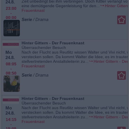
Zeit unbedingt bei ihm verbringen. Doch Kittler verlangt v
24.8.
eine demütigende Gegenleistung für den...
Hinter Gitter
23:00
Frauenknast
-
00:00
Serie
/ Drama
Hinter Gittern - Der Frauenknast
Überraschender Besuch
Mo
Nach der Flucht aus Reutlitz wissen Walter und Vivi nicht, w
verstecken sollen. Da kommt Walter die Idee, es im traute
24.8.
stellvertretenden Anstaltsleiterin zu...
Hinter Gittern - Der
08:05
Frauenknast
-
08:50
Serie
/ Drama
Hinter Gittern - Der Frauenknast
Überraschender Besuch
Mo
Nach der Flucht aus Reutlitz wissen Walter und Vivi nicht, w
verstecken sollen. Da kommt Walter die Idee, es im traute
24.8.
stellvertretenden Anstaltsleiterin zu...
Hinter Gittern - Der
14:15
Frauenknast
-
15:05