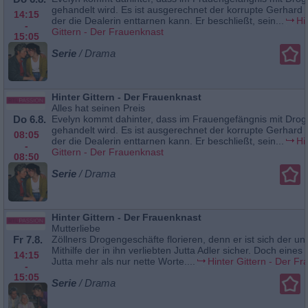
gehandelt wird. Es ist ausgerechnet der korrupte Gerhard Z
14:15
der die Dealerin enttarnen kann. Er beschließt, sein...
Hi
-
Gittern - Der Frauenknast
15:05
Serie
/ Drama
Hinter Gittern - Der Frauenknast
Alles hat seinen Preis
Do 6.8.
Evelyn kommt dahinter, dass im Frauengefängnis mit Dro
gehandelt wird. Es ist ausgerechnet der korrupte Gerhard Z
08:05
der die Dealerin enttarnen kann. Er beschließt, sein...
Hi
-
Gittern - Der Frauenknast
08:50
Serie
/ Drama
Hinter Gittern - Der Frauenknast
Mutterliebe
Fr 7.8.
Zöllners Drogengeschäfte florieren, denn er ist sich der unf
Mithilfe der in ihn verliebten Jutta Adler sicher. Doch eines 
14:15
Jutta mehr als nur nette Worte....
Hinter Gittern - Der F
-
15:05
Serie
/ Drama