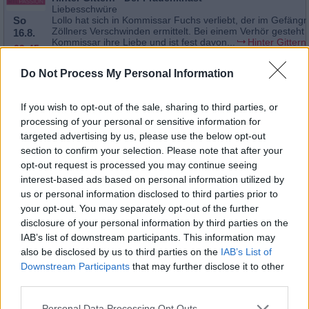
Liebesschwüre
So
Lollo hat sich in Kommissar Fuchs verliebt, der im Gefäng
Zöllners Verschwinden ermittelt. Bei einem Verhör gesteht
16.8.
Kommissar ihre Liebe und ist fest davon...
Hinter Gittern
09:45
Frauenknast
-
10:35
Do Not Process My Personal Information
Serie
/ Drama
If you wish to opt-out of the sale, sharing to third parties, or
processing of your personal or sensitive information for
Hinter Gittern - Der Frauenknast
targeted advertising by us, please use the below opt-out
Unter Druck
section to confirm your selection. Please note that after your
So
Zöllner steht extrem unter Druck. Er hat hohe Schulden, di
dringend begleichen muss. Neben seinen Drogengeschäft
opt-out request is processed you may continue seeing
16.8.
Gefängnis ist ihm auch jedes andere Mittel recht, um...
H
interest-based ads based on personal information utilized by
08:05
Gittern - Der Frauenknast
-
us or personal information disclosed to third parties prior to
08:55
Serie
/ Drama
your opt-out. You may separately opt-out of the further
disclosure of your personal information by third parties on the
IAB’s list of downstream participants. This information may
also be disclosed by us to third parties on the
IAB’s List of
Hinter Gittern - Der Frauenknast
Downstream Participants
that may further disclose it to other
Der Verrat
third parties.
Mo
Die Beziehung zwischen Caro Wagner und Regine vertieft 
zusehends. Der Erfolg von Caros Auftrag, Regine zur
17.8.
Personal Data Processing Opt Outs
Kronzeugenregelung zu bewegen, scheint in greifbare Nä