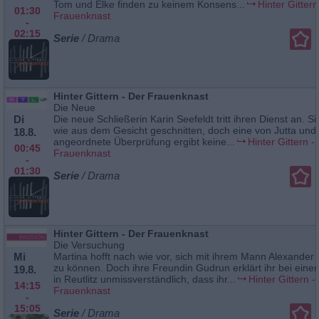
Tom und Elke finden zu keinem Konsens...
Hinter Gittern
01:30
Frauenknast
-
02:15
Serie
/ Drama
Hinter Gittern - Der Frauenknast
Die Neue
Di
Die neue Schließerin Karin Seefeldt tritt ihren Dienst an. Sie
wie aus dem Gesicht geschnitten, doch eine von Jutta und
18.8.
angeordnete Überprüfung ergibt keine...
Hinter Gittern -
00:45
Frauenknast
-
01:30
Serie
/ Drama
Hinter Gittern - Der Frauenknast
Die Versuchung
Mi
Martina hofft nach wie vor, sich mit ihrem Mann Alexande
zu können. Doch ihre Freundin Gudrun erklärt ihr bei ein
19.8.
in Reutlitz unmissverständlich, dass ihr...
Hinter Gittern -
14:15
Frauenknast
-
15:05
Serie
/ Drama