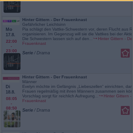
Hinter Gittern - Der Frauenknast
Gefährlicher Leichtsinn
Mo
Pia schlägt den Vattke-Schwestern vor, deren Flucht aus Re
organisieren. Im Gegenzug will sie die Vattkes bei der Aktio
17.8.
Die Schwestern lassen sich auf den...
Hinter Gittern - De
22:00
Frauenknast
-
23:00
Serie
/ Drama
Hinter Gittern - Der Frauenknast
Männer
Di
Evelyn möchte im Gefängnis „Liebeszellen“ einrichten, dam
Frauen regelmäßig mit ihren Männern zusammen sein kön
18.8.
Vorschlag sorgt für reichlich Aufregung...
Hinter Gittern -
08:05
Frauenknast
-
08:50
Serie
/ Drama