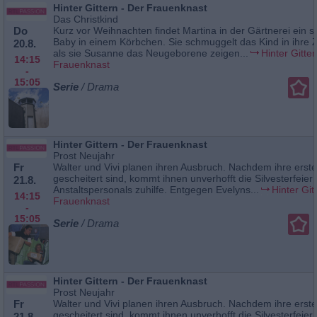
Hinter Gittern - Der Frauenknast
Das Christkind
Do
Kurz vor Weihnachten findet Martina in der Gärtnerei ein 
Baby in einem Körbchen. Sie schmuggelt das Kind in ihre Z
20.8.
als sie Susanne das Neugeborene zeigen...
Hinter Gitter
14:15
Frauenknast
-
15:05
Serie
/ Drama
Hinter Gittern - Der Frauenknast
Prost Neujahr
Fr
Walter und Vivi planen ihren Ausbruch. Nachdem ihre erst
gescheitert sind, kommt ihnen unverhofft die Silvesterfeier
21.8.
Anstaltspersonals zuhilfe. Entgegen Evelyns...
Hinter Git
14:15
Frauenknast
-
15:05
Serie
/ Drama
Hinter Gittern - Der Frauenknast
Prost Neujahr
Fr
Walter und Vivi planen ihren Ausbruch. Nachdem ihre erst
gescheitert sind, kommt ihnen unverhofft die Silvesterfeier
21.8.