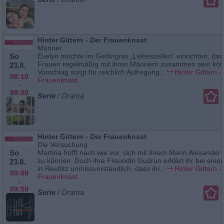
Hinter Gittern - Der Frauenknast
Männer
So
Evelyn möchte im Gefängnis „Liebeszellen“ einrichten, dam
Frauen regelmäßig mit ihren Männern zusammen sein kön
23.8.
Vorschlag sorgt für reichlich Aufregung...
Hinter Gittern -
08:10
Frauenknast
-
09:00
Serie
/ Drama
Hinter Gittern - Der Frauenknast
Die Versuchung
So
Martina hofft nach wie vor, sich mit ihrem Mann Alexande
zu können. Doch ihre Freundin Gudrun erklärt ihr bei ein
23.8.
in Reutlitz unmissverständlich, dass ihr...
Hinter Gittern -
09:00
Frauenknast
-
09:50
Serie
/ Drama