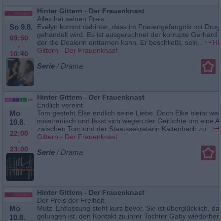
Hinter Gittern - Der Frauenknast
Alles hat seinen Preis
So 9.8.
Evelyn kommt dahinter, dass im Frauengefängnis mit Dro
gehandelt wird. Es ist ausgerechnet der korrupte Gerhard Z
09:50
der die Dealerin enttarnen kann. Er beschließt, sein...
Hi
-
Gittern - Der Frauenknast
10:40
Serie
/ Drama
Hinter Gittern - Der Frauenknast
Endlich vereint
Mo
Tom gesteht Elke endlich seine Liebe. Doch Elke bleibt wei
misstrauisch und lässt sich wegen der Gerüchte um eine Af
10.8.
zwischen Tom und der Staatssekretärin Kaltenbach zu...
22:00
Gittern - Der Frauenknast
-
23:00
Serie
/ Drama
Hinter Gittern - Der Frauenknast
Der Preis der Freiheit
Mo
Mutz‘ Entlassung steht kurz bevor. Sie ist überglücklich, da
gelungen ist, den Kontakt zu ihrer Tochter Gaby wiederherz
10.8.