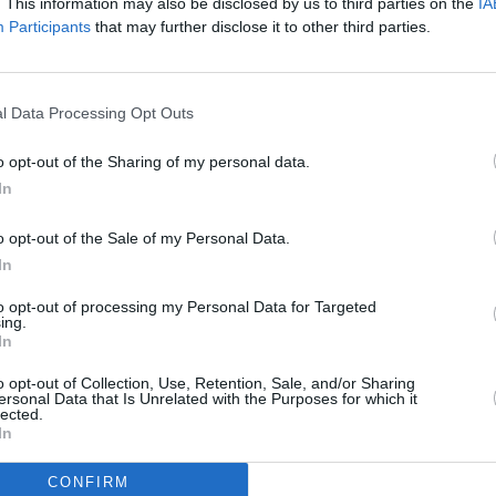
. This information may also be disclosed by us to third parties on the
IA
Participants
that may further disclose it to other third parties.
nkenwirth
l Data Processing Opt Outs
Uhrzeit
Titel
Sparte
o opt-out of the Sharing of my personal data.
Neue Zeit
Seri
In
Ehrengericht
Hist
skar Schlemmers Klasse hat Dörte endlich ihre künstlerische Bestimmung
nden. Der Meister entscheidet sich dann auch für ihren Entwurf zur
o opt-out of the Sale of my Personal Data.
altung der Decke eines...
Die Neue Zeit
In
Neue Zeit
Seri
Märzgefallenen
Hist
to opt-out of processing my Personal Data for Targeted
e fährt nach Rostock, um ihrem Vater mitzuteilen, dass sie sich zum Verbleib
ing.
auhaus entschieden hat. Dem gefallen die sichtbaren Veränderungen
er Tochter überhaupt...
Die Neue Zeit
In
Neue Zeit
Seri
o opt-out of Collection, Use, Retention, Sale, and/or Sharing
Prinz von Theben
Hist
ersonal Data that Is Unrelated with the Purposes for which it
er Gropius und sein Kollegium werden vor den erzkonservativen
lected.
erausschuss zitiert. Und dabei geht es durchaus nicht nur um nackt
In
nde Studenten im Stadtpark. Man wirft...
Die Neue Zeit
Neue Zeit
Seri
CONFIRM
 dem Krieg
Hist