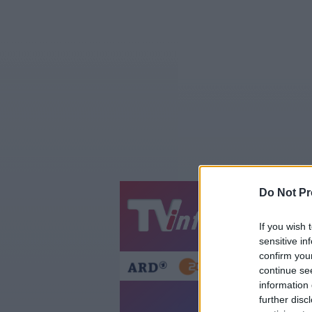
Do Not Pr
Jetzt
20:1
If you wish 
Gestern
Heut
sensitive in
confirm you
continue se
information 
further disc