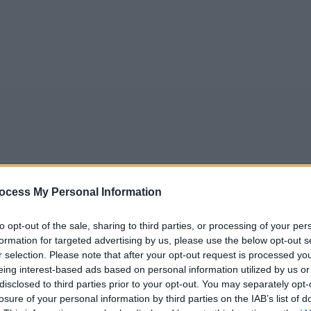
ocess My Personal Information
5
Tipps
Sender
Merkzettel
TV-Agent
Fußball
to opt-out of the sale, sharing to third parties, or processing of your per
e
So
Mo
Di
Mi
Do
Fr
formation for targeted advertising by us, please use the below opt-out s
r selection. Please note that after your opt-out request is processed y
eing interest-based ads based on personal information utilized by us or
disclosed to third parties prior to your opt-out. You may separately opt-
Alexander Finkenwirth im Fernsehprogramm bei TVinfo
losure of your personal information by third parties on the IAB’s list of
Alle Sender