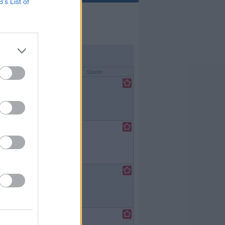
B’s List of
Sparte
e
/
orienserie
e
/
orienserie
e
/
orienserie
e
/
orienserie