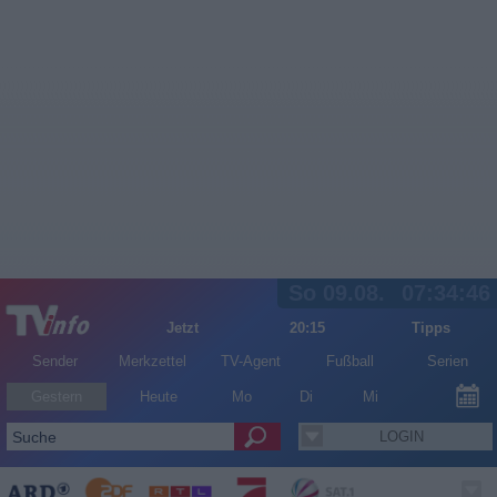
So 09.08.
07:34:47
Jetzt
20:15
Tipps
Sender
Merkzettel
TV-Agent
Fußball
Serien
Gestern
Heute
Mo
Di
Mi
LOGIN