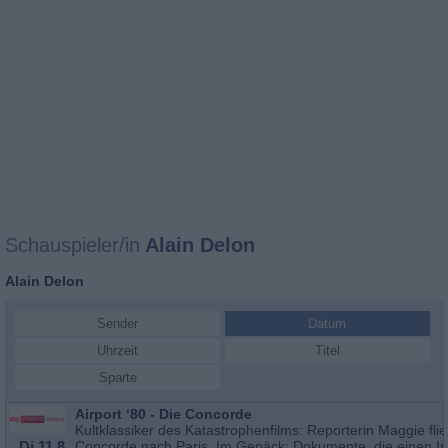
Schauspieler/in
Alain Delon
Alain Delon
Sender
Datum
Uhrzeit
Titel
Sparte
Airport ‘80 - Die Concorde
Kultklassiker des Katastrophenfilms: Reporterin Maggie flie
Di 11.8.
Concorde nach Paris. Im Gepäck: Dokumente, die einen Ind