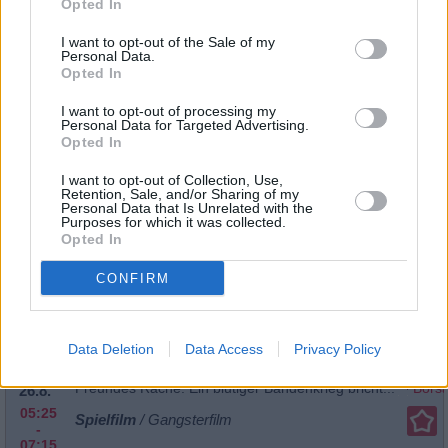
Opted In
Airport ‘80 - Die Concorde
Kultklassiker des Katastrophenfilms: Reporterin Maggie flie
I want to opt-out of the Sale of my
Sa
Concorde nach Paris. Im Gepäck: Dokumente, die einen Ind
Personal Data.
belasten. Dieser will das Flugzeug...
Airport ‘80 - Die Co
22.8.
Opted In
22:25
Spielfilm
/ Thriller
-
I want to opt-out of processing my
00:25
Personal Data for Targeted Advertising.
Opted In
Asterix bei den Olympischen Spielen
Beim Teutates! In der dritten Realverfilmung des Kultcomi
Mi
die Gallier auf Rekordjagd und wollen die Olympischen Spi
I want to opt-out of Collection, Use,
Retention, Sale, and/or Sharing of my
gewinnen. Doch der Zaubertrank steht auf der...
Asterix 
26.8.
Personal Data that Is Unrelated with the
Olympischen Spielen
18:15
Purposes for which it was collected.
-
Opted In
Spielfilm
/ Komödie
20:15
CONFIRM
Borsalino & Co
Data Deletion
Data Access
Privacy Policy
Beinharte Gangsterstory mit Alain Delon: Marseille in den 
Mi
Jahren. Gangsterboss Roch schwört am Grab seines ermo
Freundes Rache. Ein blutiger Bandenkrieg bricht...
Borsa
26.8.
05:25
Spielfilm
/ Gangsterfilm
-
07:15