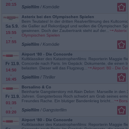
20:15
Spielfilm
/ Komödie
Asterix bei den Olympischen Spielen
Beim Teutates! In der dritten Realverfilmung des Kultcomi
Sa 5.9.
die Gallier auf Rekordjagd und wollen die Olympischen Spi
gewinnen. Doch der Zaubertrank steht auf der...
Asterix 
15:55
Olympischen Spielen
-
17:55
Spielfilm
/ Komödie
Airport ‘80 - Die Concorde
Kultklassiker des Katastrophenfilms: Reporterin Maggie flie
Fr 11.9.
Concorde nach Paris. Im Gepäck: Dokumente, die einen Ind
belasten. Dieser will das Flugzeug...
Airport ‘80 - Die Co
14:50
-
Spielfilm
/ Thriller
16:45
Borsalino & Co
Beinharte Gangsterstory mit Alain Delon: Marseille in den 
Fr 11.9.
Jahren. Gangsterboss Roch schwört am Grab seines ermo
Freundes Rache. Ein blutiger Bandenkrieg bricht...
Borsa
01:35
-
Spielfilm
/ Gangsterfilm
03:20
Airport ‘80 - Die Concorde
Kultklassiker des Katastrophenfilms: Reporterin Maggie flie
Concorde nach Paris. Im Gepäck: Dokumente, die einen Ind