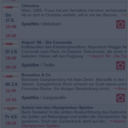
Christine
Wien, 1906. Franz hat ein Verhältnis mit einer verheiratete
Do
Als er sich in Christine verliebt, will er mit der Baronin...
C
27.8.
Spielfilm
/ Melodram
13:45
-
15:30
Airport ‘80 - Die Concorde
Kultklassiker des Katastrophenfilms: Reporterin Maggie flie
Di 1.9.
Concorde nach Paris. Im Gepäck: Dokumente, die einen Ind
belasten. Dieser will das Flugzeug...
Airport ‘80 - Die Co
18:20
-
Spielfilm
/ Thriller
20:15
Borsalino & Co
Beinharte Gangsterstory mit Alain Delon: Marseille in den 
Mi 2.9.
Jahren. Gangsterboss Roch schwört am Grab seines ermo
Freundes Rache. Ein blutiger Bandenkrieg bricht...
Borsa
11:45
-
Spielfilm
/ Gangsterfilm
13:30
Asterix bei den Olympischen Spielen
Beim Teutates! In der dritten Realverfilmung des Kultcomi
Fr 4.9.
die Gallier auf Rekordjagd und wollen die Olympischen Spi
gewinnen. Doch der Zaubertrank steht auf der...
Asterix 
18:15
Olympischen Spielen
-