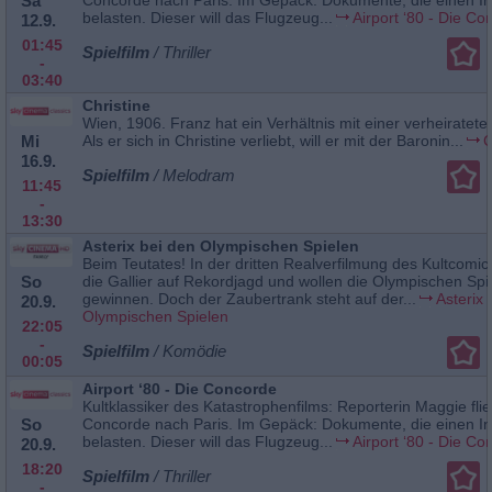
Sa
belasten. Dieser will das Flugzeug...
Airport ‘80 - Die Co
12.9.
01:45
Spielfilm
/ Thriller
-
03:40
Christine
Wien, 1906. Franz hat ein Verhältnis mit einer verheiratete
Mi
Als er sich in Christine verliebt, will er mit der Baronin...
C
16.9.
Spielfilm
/ Melodram
11:45
-
13:30
Asterix bei den Olympischen Spielen
Beim Teutates! In der dritten Realverfilmung des Kultcomi
So
die Gallier auf Rekordjagd und wollen die Olympischen Spi
gewinnen. Doch der Zaubertrank steht auf der...
Asterix 
20.9.
Olympischen Spielen
22:05
-
Spielfilm
/ Komödie
00:05
Airport ‘80 - Die Concorde
Kultklassiker des Katastrophenfilms: Reporterin Maggie flie
So
Concorde nach Paris. Im Gepäck: Dokumente, die einen Ind
belasten. Dieser will das Flugzeug...
Airport ‘80 - Die Co
20.9.
18:20
Spielfilm
/ Thriller
-