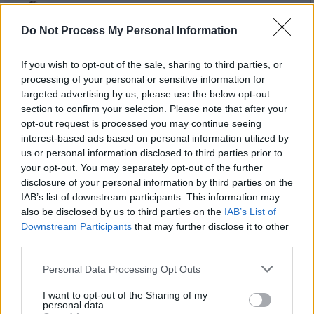
Do Not Process My Personal Information
Asterix bei den Olympischen Spielen
If you wish to opt-out of the sale, sharing to third parties, or
Asterix und Obelix verschlägt es für eine Mission nach...
Sa
den Olympischen Spielen
processing of your personal or sensitive information for
15.8.
targeted advertising by us, please use the below opt-out
Spielfilm
/ Komödie
12:20
section to confirm your selection. Please note that after your
-
opt-out request is processed you may continue seeing
14:30
interest-based ads based on personal information utilized by
us or personal information disclosed to third parties prior to
your opt-out. You may separately opt-out of the further
disclosure of your personal information by third parties on the
Asterix bei den Olympischen Spielen
IAB’s list of downstream participants. This information may
Beim Teutates! In der dritten Realverfilmung des Kultcomi
also be disclosed by us to third parties on the
IAB’s List of
Sa
die Gallier auf Rekordjagd und wollen die Olympischen Spi
gewinnen. Doch der Zaubertrank steht auf der...
Asterix 
Downstream Participants
that may further disclose it to other
15.8.
Olympischen Spielen
third parties.
07:55
-
Spielfilm
/ Komödie
09:55
Personal Data Processing Opt Outs
I want to opt-out of the Sharing of my
personal data.