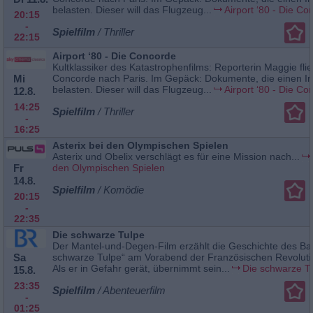
belasten. Dieser will das Flugzeug...
Airport ‘80 - Die Co
20:15
-
Spielfilm
/ Thriller
22:15
Airport ‘80 - Die Concorde
Kultklassiker des Katastrophenfilms: Reporterin Maggie flie
Mi
Concorde nach Paris. Im Gepäck: Dokumente, die einen Ind
belasten. Dieser will das Flugzeug...
Airport ‘80 - Die Co
12.8.
14:25
Spielfilm
/ Thriller
-
16:25
Asterix bei den Olympischen Spielen
Asterix und Obelix verschlägt es für eine Mission nach...
Fr
den Olympischen Spielen
14.8.
Spielfilm
/ Komödie
20:15
-
22:35
Die schwarze Tulpe
Der Mantel-und-Degen-Film erzählt die Geschichte des Ba
Sa
schwarze Tulpe“ am Vorabend der Französischen Revoluti
Als er in Gefahr gerät, übernimmt sein...
Die schwarze T
15.8.
23:35
Spielfilm
/ Abenteuerfilm
-
01:25