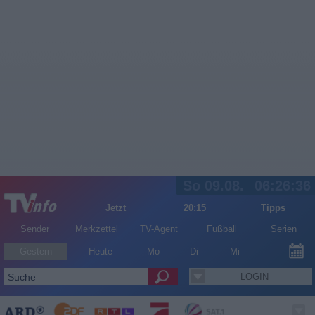
So 09.08.
06:26:36
Jetzt
20:15
Tipps
Sender
Merkzettel
TV-Agent
Fußball
Serien
Gestern
Heute
Mo
Di
Mi
LOGIN