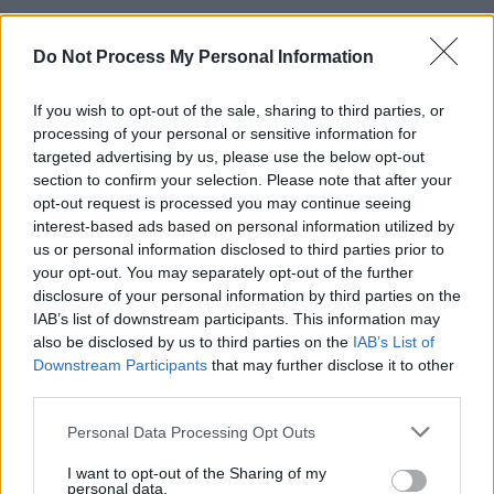
Do Not Process My Personal Information
If you wish to opt-out of the sale, sharing to third parties, or
processing of your personal or sensitive information for
targeted advertising by us, please use the below opt-out
section to confirm your selection. Please note that after your
opt-out request is processed you may continue seeing
interest-based ads based on personal information utilized by
us or personal information disclosed to third parties prior to
Schauspieler/in
Abraham Benrubi
your opt-out. You may separately opt-out of the further
disclosure of your personal information by third parties on the
Abraham Benrubi
IAB’s list of downstream participants. This information may
also be disclosed by us to third parties on the
IAB’s List of
Sender
Datum
Downstream Participants
that may further disclose it to other
Uhrzeit
Titel
third parties.
Sparte
Personal Data Processing Opt Outs
Twister
I want to opt-out of the Sharing of my
Katastrophenaction von „Speed“-Macher Jan de Bont: Bill
personal data.
Fr
Helen Hunt wollen als waghalsige Sturmjäger eine Sonde 