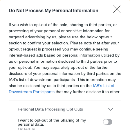
16.9.
Do Not Process My Personal Information
04:10
-
04:55
If you wish to opt-out of the sale, sharing to third parties, or
Grantchester
processing of your personal or sensitive information for
Serie
/ Krimiserie
Mi
targeted advertising by us, please use the below opt-out
16.9.
section to confirm your selection. Please note that after your
04:55
opt-out request is processed you may continue seeing
-
interest-based ads based on personal information utilized by
05:40
us or personal information disclosed to third parties prior to
Grantchester
your opt-out. You may separately opt-out of the further
Wir schreiben das Jahr 1956 - ein Jahr, nachdem Amanda
disclosure of your personal information by third parties on the
Di
Grantchester verlassen hat und Mrs. Maguire Jack geheirat
Veränderung liegt in der Luft von Grantchester... Auch
15.9.
IAB’s list of downstream participants. This information may
im...
Grantchester
also be disclosed by us to third parties on the
IAB’s List of
02:50
-
Downstream Participants
that may further disclose it to other
Serie
/ Krimiserie
03:35
third parties.
Grantchester
Während Will mit einer Entscheidung ringt, die seine Zukun
Personal Data Processing Opt Outs
Mo
bestimmen wird, ist der gewaltsame Tod eines Teddyboys 
der endgültige Beweis, dass das Land vor die...
Grantch
14.9.
I want to opt-out of the Sharing of my
23:25
personal data.
Serie
/ Krimiserie
-
Opted In