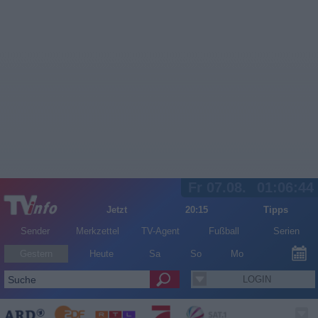
Fr 07.08.
01:06:44
Jetzt
20:15
Tipps
Sender
Merkzettel
TV-Agent
Fußball
Serien
Gestern
Heute
Sa
So
Mo
LOGIN