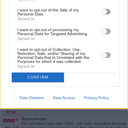
00:10
Grantchester
I want to opt-out of the Sale of my
Als Will Geordie um Hilfe in einer Familienangelegenheit bitt
Personal Data.
Mo
Geordie überrascht, als er entdeckt, wo Will wirklich aufg
Opted In
ist: in einem Haus voller Geheimnisse und...
Grantcheste
14.9.
I want to opt-out of processing my
22:35
Serie
/ Krimiserie
Personal Data for Targeted Advertising.
-
Opted In
23:25
Grantchester
I want to opt-out of Collection, Use,
Als ein Kind aus einer isolierten Bauernfamilie des Mordes
Retention, Sale, and/or Sharing of my
Mo
beschuldigt wird, ist Will der Einzige, der ihn erreichen kan
Personal Data that Is Unrelated with the
das bringt unerwartete Seiten des jungen Pfarrers...
Gra
14.9.
Purposes for which it was collected.
Opted In
21:50
Serie
/ Krimiserie
-
22:35
CONFIRM
Grantchester
Serie
/ Krimiserie
Fr
18.9.
Data Deletion
Data Access
Privacy Policy
00:55
-
01:40
Grantchester
Wir schreiben das Jahr 1956 - ein Jahr, nachdem Amanda
Grantchester verlassen hat und Mrs. Maguire Jack geheirat