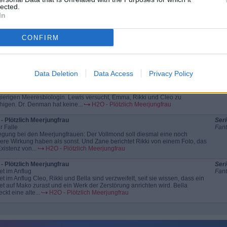
 organisiert den Schulball. Während Zane Rikki brav fragt, ob sie mit ihm
lected.
eht, warten Emma und Cleo vergeblich darauf, dass Byron und Lewis etwas
In
eser Richtung...
H2O - Plötzlich Meerjungfrau
- Plötzlich Meerjungfrau
Seri
CONFIRM
 nach den Kristallen
Fant
 nach den Kristallen Auf Mako Island geschieht Seltsames. Der Mondsee
die Grotte erwärmen sich und Cleo, Rikki und Bella rätseln, was das zu
uten hat. Sophie...
H2O - Plötzlich Meerjungfrau
Data Deletion
Data Access
Privacy Policy
- Plötzlich Meerjungfrau
Seri
t auf der Spur
Fant
 und Lewis entdecken vor der Insel Mako die Jacht von Dr. Denman, der
ierigen Meeresbiologin. Lewis versucht, Emma, Rikki und Cleo zu
higen. Dr. Denman hat keine...
H2O - Plötzlich Meerjungfrau
- Plötzlich Meerjungfrau
Seri
r Falle
Fant
egung bei den Meerjungfrauen: Der Vollmond soll diesmal eine noch
kere Wirkung haben als sonst. Und Zane berichtet Rikki von einem Foto, das
xistenz von...
H2O - Plötzlich Meerjungfrau
- Plötzlich Meerjungfrau
Seri
t im Anflug
Fant
t im Anflug Cleo, Rikki und Bella sind verzweifelt, seit sie wissen, dass ein
t auf Mako zurast und ein Werk der Zerstörung anrichten wird. Bella
ckt eine alte...
H2O - Plötzlich Meerjungfrau