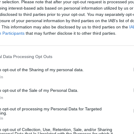
r selection. Please note that after your opt-out request is processed y
eing interest-based ads based on personal information utilized by us or
in
disclosed to third parties prior to your opt-out. You may separately opt-
losure of your personal information by third parties on the IAB’s list of
. This information may also be disclosed by us to third parties on the
IA
Uhrzeit
Titel
Sparte
Participants
that may further disclose it to other third parties.
- Plötzlich Meerjungfrau
Seri
‘n Don
Fant
l Data Processing Opt Outs
‘n Don Kim will unbedingt eine richtige, und damit teure, Urlaubsreise
en. Ihr Vater Don versucht ihr zu erklären, dass es mit der Fischerei derzeit
 so gut...
H2O - Plötzlich Meerjungfrau
o opt-out of the Sharing of my personal data.
- Plötzlich Meerjungfrau
Seri
In
Anhänger
Fant
i entdeckt im Schaufenster eines Juweliers einen Anhänger, der dem von
 gleicht. Der Anhänger gehörte einer Freundin von Miss Chatham, die
o opt-out of the Sale of my Personal Data.
erweile tot ist. Emma,...
H2O - Plötzlich Meerjungfrau
In
- Plötzlich Meerjungfrau
Seri
Strandparty
Fant
to opt-out of processing my Personal Data for Targeted
Strandparty Cleo, Rikki und Bella haben die Schule geschafft. Damit sie und
ing.
 Mitschüler das gebührend feiern können, soll eine Strandparty stattfinden.
ist die...
H2O - Plötzlich Meerjungfrau
In
- Plötzlich Meerjungfrau
Seri
o opt-out of Collection, Use, Retention, Sale, and/or Sharing
s‘ Spezialdeo
Fant
ersonal Data that Is Unrelated with the Purposes for which it