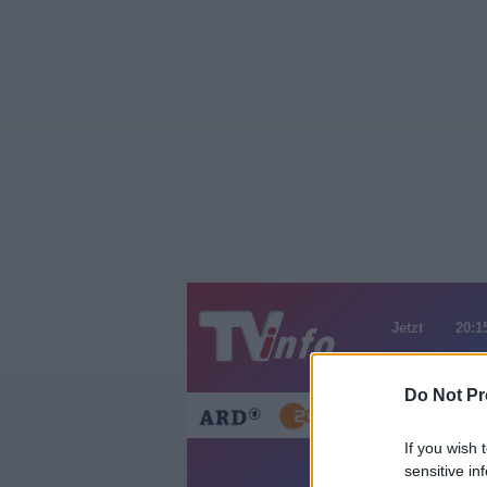
Jetzt
20:1
Gestern
Heut
Do Not Pr
If you wish 
sensitive in