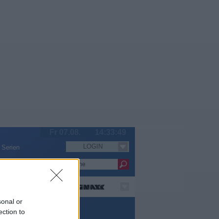
Fr 07.08.
14:33:50
LOGIN
Serien
sonal or
ection to