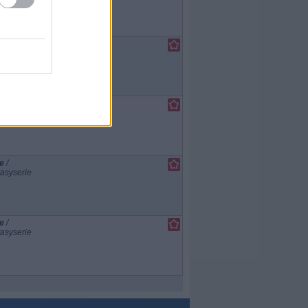
e
/
asyserie
e
/
asyserie
e
/
asyserie
e
/
asyserie