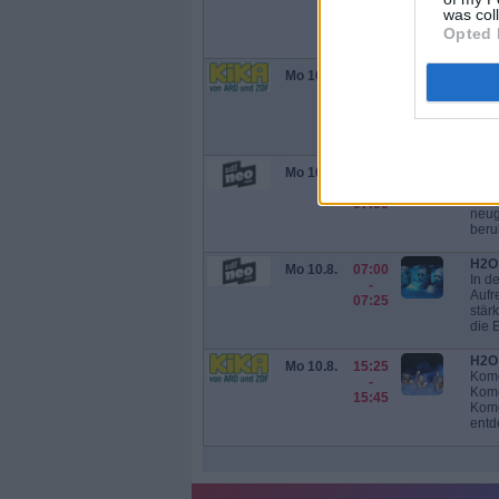
Emma
07:45
was col
hing
Opted 
in di
H2O 
Mo 10.8.
15:00
Jagd
-
Jagd
15:25
und 
bede
H2O 
Mo 10.8.
06:35
Dich
-
Cleo
07:00
neug
beru
H2O 
Mo 10.8.
07:00
In de
-
Aufr
07:25
stär
die E
H2O 
Mo 10.8.
15:25
Kome
-
Kome
15:45
Kome
entde