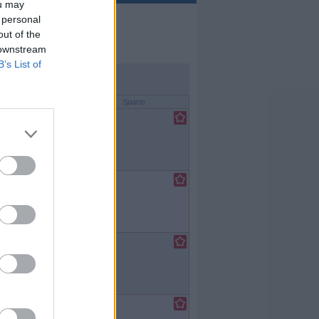
ou may
 personal
out of the
 downstream
B’s List of
Sparte
e
/
asyserie
e
/
asyserie
e
/
asyserie
e
/
asyserie