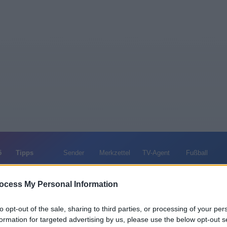
5
Tipps
Sender
Merkzettel
TV-Agent
Fußball
e
Sa
So
Mo
Di
Mi
Do
ocess My Personal Information
to opt-out of the sale, sharing to third parties, or processing of your per
Phoebe Tonkin im Fernsehprogramm bei TVinfo
formation for targeted advertising by us, please use the below opt-out s
Alle Sender