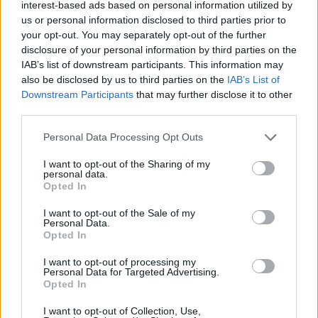
interest-based ads based on personal information utilized by
us or personal information disclosed to third parties prior to
your opt-out. You may separately opt-out of the further
disclosure of your personal information by third parties on the
IAB’s list of downstream participants. This information may
also be disclosed by us to third parties on the
IAB’s List of
Downstream Participants
that may further disclose it to other
third parties.
Personal Data Processing Opt Outs
I want to opt-out of the Sharing of my
Schauspieler/in
Joe Manganiello
personal data.
Opted In
Joe Manganiello
I want to opt-out of the Sale of my
Personal Data.
Sender
Datum
Opted In
Uhrzeit
Titel
I want to opt-out of processing my
Sparte
Personal Data for Targeted Advertising.
Opted In
How I Met Your Mother
Showdown(Showdown)
I want to opt-out of Collection, Use,
Di 11.8.
Die beiden Brautleute Marshall und Lily haben sich entschi