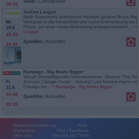
Serie
/ Comedyserie
00:10
Justice League
Nach Supermans selbstlosem Handeln gewinnt Bruce Way
Mi
Vertrauen in die Menschheit und sucht Unterstützung bei 
Prince, um einer neuen Bedrohung entgegenzutreten....
19.8.
League
20:15
-
Spielfilm
/ Actionfilm
22:35
Rampage - Big Meets Bigger
Visuell überwältigendes Actionabenteuer. Dwayne ‘The Roc
Fr
Johnson (‘Jungle Cruise‘, ‘Jumanji‘) und Naomie Harris m
Chicago vor...
Rampage - Big Meets Bigger
21.8.
01:45
Spielfilm
/ Actionfilm
-
03:20
Datenschutzerklärung
AGB
Impressum
FAQ / Feedback
Über uns
Werben auf TVinfo