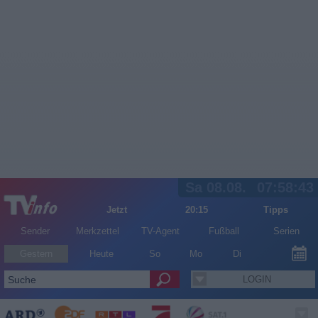
Sa 08.08.
07:58:44
Jetzt
20:15
Tipps
Sender
Merkzettel
TV-Agent
Fußball
Serien
Gestern
Heute
So
Mo
Di
LOGIN