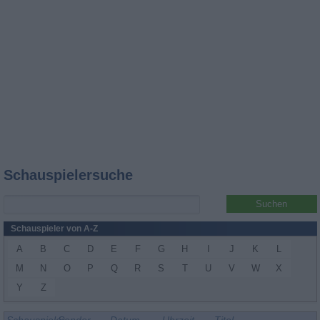
Schauspielersuche
Schauspieler von A-Z
A
B
C
D
E
F
G
H
I
J
K
L
M
N
O
P
Q
R
S
T
U
V
W
X
Y
Z