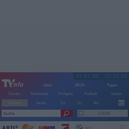
Fr 07.08.
22:31:25
Jetzt
20:15
Tipps
Sender
Merkzettel
TV-Agent
Fußball
Serien
Gestern
Heute
Sa
So
Mo
LOGIN