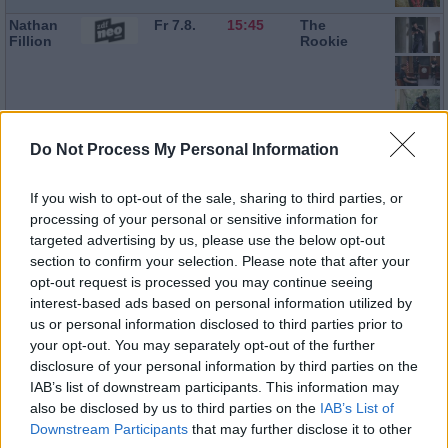
Nathan
Fr 7.8.
15:45
The
Fillion
Rookie
Do Not Process My Personal Information
Neil
Fr 7.8.
16:25
The
Rookie
If you wish to opt-out of the sale, sharing to third parties, or
processing of your personal or sensitive information for
targeted advertising by us, please use the below opt-out
section to confirm your selection. Please note that after your
opt-out request is processed you may continue seeing
Gabriel
Fr 7.8.
17:50
Suits
interest-based ads based on personal information utilized by
Macht
us or personal information disclosed to third parties prior to
your opt-out. You may separately opt-out of the further
Joséphine
Fr 7.8.
20:15
Death in
disclosure of your personal information by third parties on the
Jobert
Paradise
IAB’s list of downstream participants. This information may
also be disclosed by us to third parties on the
IAB’s List of
Downstream Participants
that may further disclose it to other