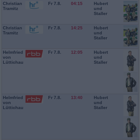
Christian
Fr 7.8.
04:15
Hubert
Tramitz
und
Staller
Christian
Fr 7.8.
14:25
Hubert
Tramitz
und
Staller
Helmfried
Fr 7.8.
12:05
Hubert
von
und
Lüttichau
Staller
Helmfried
Fr 7.8.
13:40
Hubert
von
und
Lüttichau
Staller