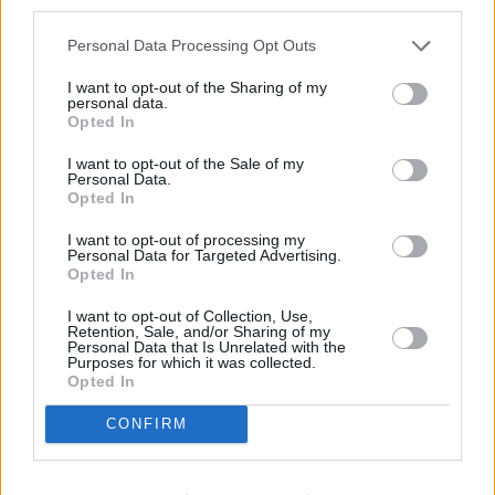
third parties.
Personal Data Processing Opt Outs
I want to opt-out of the Sharing of my
Élizabeth
Fr 7.8.
21:05
Death in
personal data.
Bourgine
Paradise
Opted In
I want to opt-out of the Sale of my
Personal Data.
Opted In
I want to opt-out of processing my
Personal Data for Targeted Advertising.
Opted In
Gabriel
Fr 7.8.
22:40
Suits
Macht
I want to opt-out of Collection, Use,
Retention, Sale, and/or Sharing of my
Personal Data that Is Unrelated with the
Purposes for which it was collected.
Johannes
Fr 7.8.
23:20
Chabos
Kienast
Opted In
CONFIRM