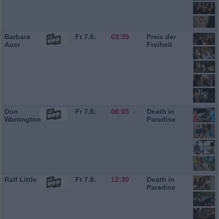
Barbara
Fr 7.8.
03:35
Preis der
Auer
Freiheit
Don
Fr 7.8.
06:05
Death in
Warrington
Paradise
Ralf Little
Fr 7.8.
12:30
Death in
Paradise