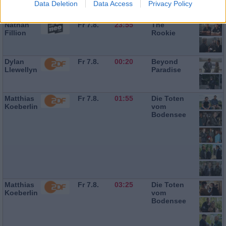
Data Deletion
Data Access
Privacy Policy
Nathan
Fr 7.8.
23:55
The
Fillion
Rookie
Dylan
Fr 7.8.
00:20
Beyond
Llewellyn
Paradise
Matthias
Fr 7.8.
01:55
Die Toten
Koeberlin
vom
Bodensee
Matthias
Fr 7.8.
03:25
Die Toten
Koeberlin
vom
Bodensee