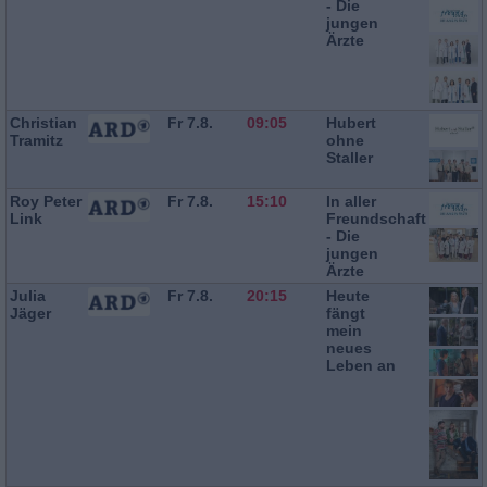
- Die
jungen
Ärzte
Christian
Fr 7.8.
09:05
Hubert
Tramitz
ohne
Staller
Roy Peter
Fr 7.8.
15:10
In aller
Link
Freundschaft
- Die
jungen
Ärzte
Julia
Fr 7.8.
20:15
Heute
Jäger
fängt
mein
neues
Leben an