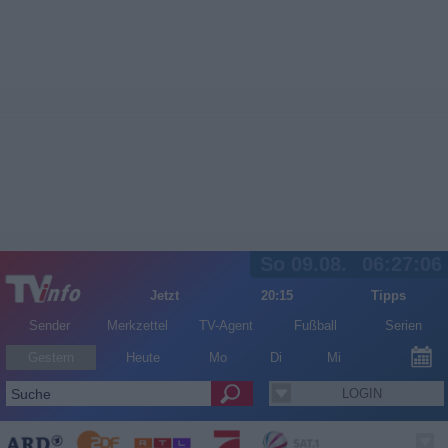
So 09.08.
06:27:06
Jetzt
20:15
Tipps
Sender
Merkzettel
TV-Agent
Fußball
Serien
Gestern
Heute
Mo
Di
Mi
LOGIN