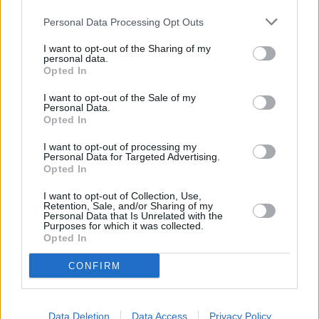
Personal Data Processing Opt Outs
I want to opt-out of the Sharing of my
personal data.
Opted In
I want to opt-out of the Sale of my
Personal Data.
Opted In
I want to opt-out of processing my
Personal Data for Targeted Advertising.
Opted In
Schauspieler/in
Enno Kalisch
I want to opt-out of Collection, Use,
Enno Kalisch
Retention, Sale, and/or Sharing of my
Personal Data that Is Unrelated with the
Purposes for which it was collected.
Sender
Datum
Opted In
Uhrzeit
Titel
CONFIRM
Sparte
Tatort
Gegen den Kopf
Data Deletion
Data Access
Privacy Policy
Mo
In der Berliner U-Bahn wendet sich ein Mann gegen Jugend