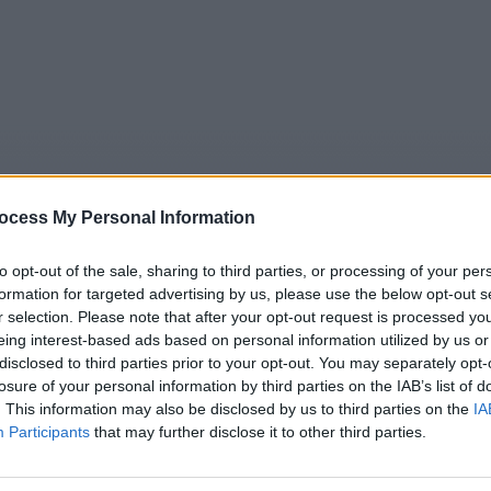
ocess My Personal Information
to opt-out of the sale, sharing to third parties, or processing of your per
formation for targeted advertising by us, please use the below opt-out s
r selection. Please note that after your opt-out request is processed y
5
Tipps
Sender
Merkzettel
TV-Agent
Fußball
eing interest-based ads based on personal information utilized by us or
disclosed to third parties prior to your opt-out. You may separately opt-
e
So
Mo
Di
Mi
Do
Fr
losure of your personal information by third parties on the IAB’s list of
. This information may also be disclosed by us to third parties on the
IA
Participants
that may further disclose it to other third parties.
tung Kontrolle! Wir kümmern uns drum - Report / Reality-
Alle Sender