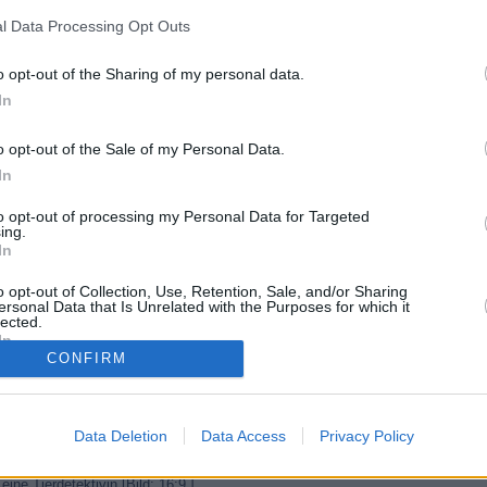
l Data Processing Opt Outs
mmern uns drum
o opt-out of the Sharing of my personal data.
In
o opt-out of the Sale of my Personal Data.
In
to opt-out of processing my Personal Data for Targeted
ing.
unte Fahrzeuge. Die Reportagereihe begleitet Ordnungshüter und Polizisten
In
o opt-out of Collection, Use, Retention, Sale, and/or Sharing
ersonal Data that Is Unrelated with the Purposes for which it
lected.
sten Stephan und Jörg zusammen mit ihrem Team getunte Fahrzeuge. Bei
stark nach Diesel riecht. Das darf bei diesem Modell eigentlich nicht sein.
In
bgaswert ist um das Hundertfache überschritten. Hat der Fahrer den
CONFIRM
“ - neuer Titel, breitere Themenpalette: Neben Ordnungshütern bei ihrer
Data Deletion
Data Access
Privacy Policy
ag der Polizeiakademie und in die „Panther Challenge“, dem Eignungstest
ereihe u.a. die Veranstalter von großen Events wie den „Mud Masters“ in
ne Tierdetektivin.[Bild: 16:9 ]