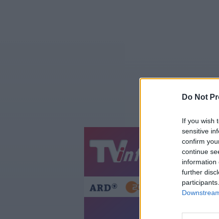
Do Not Pr
If you wish 
sensitive in
confirm you
Jetzt
20:1
continue se
information 
Gestern
Heut
further disc
participants
Downstream 
Ach