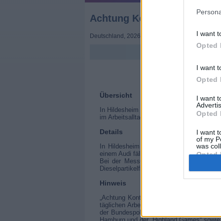
Persona
Achtung Kontrolle! Wir kü
I want t
Deutschland
,
2026
Opted 
I want t
Opted 
Übersicht
I want 
Advertis
In Hildesheim kontrolliert die Polizei get
Opted 
im Arbeitsalltag.
Details
I want t
of my P
was col
In Hildesheim kontrollieren die Polizi
einem Audi fällt ihnen auf, dass das Auto 
Opted 
Bei der Messung dann der Schock: Der A
Dieselpartikelfilter manipuliert?
Hinweis
„Achtung Kontrolle! Wir kümmern uns drum
täglichen Arbeit, einem Blick in den Allt
der Bundespolizei, begleitet die Reportag
Hamburg und der „Highland Games“ sowie ei