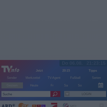
Do 06.08.
21:23:15
Jetzt
20:15
Tipps
Sender
Merkzettel
TV-Agent
Fußball
Serien
Gestern
Heute
Fr
Sa
So
LOGIN