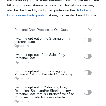
disclosure of your personal information by third parties on the
IAB’s list of downstream participants. This information may
also be disclosed by us to third parties on the
IAB’s List of
Downstream Participants
that may further disclose it to other
third parties.
Personal Data Processing Opt Outs
I want to opt-out of the Sharing of my
personal data.
Opted In
I want to opt-out of the Sale of my
Personal Data.
The Middle (The Middle)
Opted In
I want to opt-out of processing my
Der Tag der Geständnisse (
USA
,
2013
)
Personal Data for Targeted Advertising.
Opted In
Serie
Comedyserie
I want to opt-out of Collection, Use,
Retention, Sale, and/or Sharing of my
Personal Data that Is Unrelated with the
Übersicht
Purposes for which it was collected.
Opted In
Axl gesteht seinen Eltern, dass er drei Prüfungen vermasselt hat. Nicht