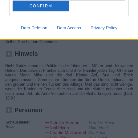
Sportler, Politiker oder Filmstars - Mütter sind die wahren Helden!
CONFIRM
Details
Data Deletion
Data Access
Privacy Policy
Axl versucht seinen Eltern beizubringen, dass er drei seiner vier
College-Fächer nicht bestanden hat. Auch Frankies Vater hat ein
Geständnis abzulegen: Er hat viel Geld beim Glücksspiel verloren.
Selbst Sue hat ein Geheimnis ...
Hinweis
Nicht Spitzensportler, Politiker oder Filmstars - Mütter sind die wahren
Helden! Das beweist Frankie sich und ihrer Familie jeden Tag. Ohne sie
wären Mann Mike und die drei Kinder Axl, Sue und Brick
aufgeschmissen. Gemeinsam kämpfen die fünf in Orson, Indiana, mit
den großen und kleinen Tücken des Alltags. Und das sind nicht wenige,
wenn die Kinder im Teenie-Alter sind und die Mutter nebenher auch
noch einen Job als Auto-Verkäuferin auf die Reihe kriegen muss.[Bild:
16:9 ]
Personen
Schauspieler:
Patricia Heaton
Frankie Heck
Rolle
Neil Flynn
Mike Heck
Charlie McDermott
Axl Heck
Eden Sher
Sue Heck