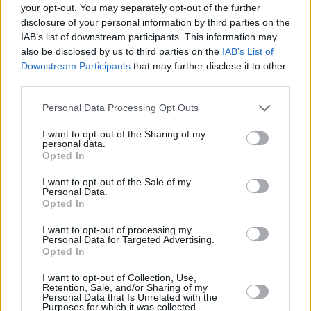
your opt-out. You may separately opt-out of the further
disclosure of your personal information by third parties on the
IAB’s list of downstream participants. This information may
also be disclosed by us to third parties on the
IAB’s List of
Downstream Participants
that may further disclose it to other
third parties.
Personal Data Processing Opt Outs
I want to opt-out of the Sharing of my
personal data.
Opted In
Edel & Starck
I want to opt-out of the Sale of my
Personal Data.
Opted In
Adel verpflichtet (
Deutschland
,
2005
)
I want to opt-out of processing my
Serie
Anwaltsserie
Personal Data for Targeted Advertising.
Opted In
Übersicht
I want to opt-out of Collection, Use,
Retention, Sale, and/or Sharing of my
Personal Data that Is Unrelated with the
Felix hilft seinem Freund Vanderheiden, einen Adelstitel zu ergattern.
Purposes for which it was collected.
Das Anwalt-Duo Edel und Starck ist ungleich und doch ein Dream-