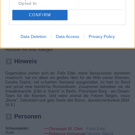
Opted In
Team.
Details
CONFIRM
Frank Vanderheiden möchte einen Adelstitel, da er sich davon bessere
Geschäfte verspricht. Um seinem Freund einen Gefallen zu tun, trifft
Felix sich mit dem Titelhändler Dr. Guntbert Immerschön von Wiesel zu
Data Deletion
Data Access
Privacy Policy
Ansbach, um die Vertragsdetails auszuhandeln. Der Deal scheitert
jedoch am Kleingedruckten, denn Bedingung für die Adoption ist die
Hochzeit mit einer Adeligen ...
Hinweis
Gegensätze ziehen sich an: Felix Edel, meist lässig-locker, bisweilen
chaotisch, hat vor allem ein großes Herz für die Nöte seiner Klienten.
Sandra Starck, mit scharfem Verstand ausgestattet, ist hart im Beruf
und privat eine heimliche Romantikerin. Zusammen betreiben sie die
Anwaltskanzlei „Edel & Starck“ in Berlin, Prenzlauer Berg - ein Dream-
Team für die Klienten. Und wenn einmal die Fetzen fliegen, muss
„Biene“, Sekretärin und gute Seele des Büros, dazwischenfunken.[Bild:
16:9 ]
Personen
Schauspieler:
Christoph M. Ohrt
Felix Edel
Rolle
Rebecca Immanuel
Sandra Starck