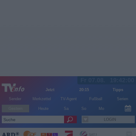
Fr 07.08.
19:42:00
Jetzt
20:15
Tipps
Sender
Merkzettel
TV-Agent
Fußball
Serien
Gestern
Heute
Sa
So
Mo
LOGIN