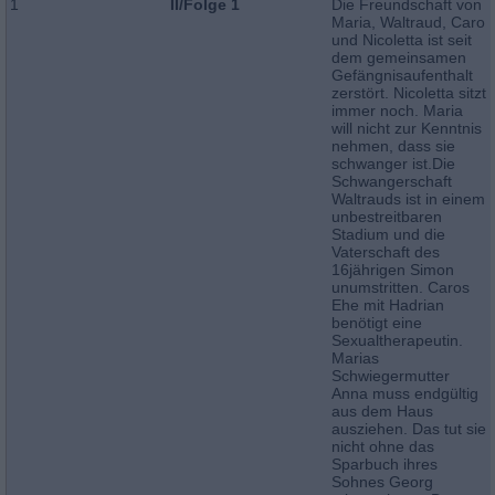
1
II/Folge 1
Die Freundschaft von
Maria, Waltraud, Caro
und Nicoletta ist seit
dem gemeinsamen
Gefängnisaufenthalt
zerstört. Nicoletta sitzt
immer noch. Maria
will nicht zur Kenntnis
nehmen, dass sie
schwanger ist.Die
Schwangerschaft
Waltrauds ist in einem
unbestreitbaren
Stadium und die
Vaterschaft des
16jährigen Simon
unumstritten. Caros
Ehe mit Hadrian
benötigt eine
Sexualtherapeutin.
Marias
Schwiegermutter
Anna muss endgültig
aus dem Haus
ausziehen. Das tut sie
nicht ohne das
Sparbuch ihres
Sohnes Georg