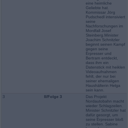
eine heimliche
Geliebte hat.
Kommissar Jörg
Pudschedl intensiviert
seine
Nachforschungen im
Mordfall Josef
Steinberg.Minister
Joachim Schnitzler
beginnt seinen Kampf
gegen seine
Erpresser und
Bertram entdeckt,
dass ihm ein
Datenstick mit heiklen
Videoaufnahmen
fehlt, der nur bei
seiner ehemaligen
Haushälterin Helga
sein kann.
3
II/Folge 3
Das Projekt
Nordautobahn macht
wieder Schlagzeilen.
Minister Schnitzler hat
dafür gesorgt, um
seine Erpresser bloß
zu stellen. Sabine