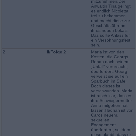
mitzunehmen.Der
Anwältin Tina gelingt
es endlich Nicoletta
frei zu bekommen
und macht diese zur
Geschäftsführerin
ihres neuen Lokals.
Das sollte Anlass für
ein Versöhnungsfest
sein.
2
II/Folge 2
Maria ist von den
Kosten, die Georgs
Rehab nach seinem
„Unfall“ verursacht,
überfordert. Georg
verweist sie auf ein
Sparbuch im Safe.
Doch dieses ist
verschwunden. Maria
ist rasch klar, dass es
ihre Schwiegermutter
Anna mitgehen hat
lassen.Hadrian ist von
Caros neuem,
sexuellen
Engagement
überfordert, seitdem
diese glaubt, dass er