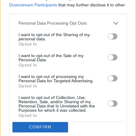
kann.Auch Maria wird
Downstream Participants
that may further disclose it to other
im Stundenhotel von
der Steuerfahndung
third parties.
überrascht. Hadrian,
Bertram, Georg und
Personal Data Processing Opt Outs
Josef haben
unterdessen nur
I want to opt-out of the Sharing of my
eines im Sinn: Ein
personal data.
Positives Gutachten
Opted In
zur
Umweltverträglichkeit
der Nordautobahn.
I want to opt-out of the Sale of my
Bei einer Einladung
Personal Data.
will Maria auf die
Opted In
werdende Mutter
Waltraud anstoßen,
I want to opt-out of processing my
da lässt Josef eine
Personal Data for Targeted Advertising.
Bombe platzen.
Opted In
9
I/Folge 9
Josef Steinberg ist
erschossen worden.
I want to opt-out of Collection, Use,
Am Tatort verhört
Retention, Sale, and/or Sharing of my
Kriminalinspektor Jörg
Personal Data that Is Unrelated with the
Pudschedl die frisch
Purposes for which it was collected.
gebackene Witwe und
Opted In
verhaftet sie sogleich,
als er intime Fotos
CONFIRM
von Josef und
Nicoletta in ihrem