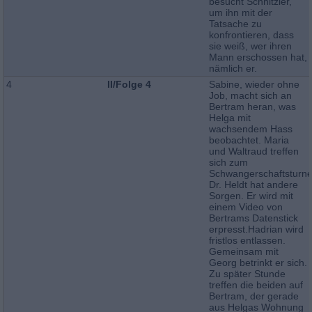
besucht Schnitzler,
um ihn mit der
Tatsache zu
konfrontieren, dass
sie weiß, wer ihren
Mann erschossen hat,
nämlich er.
4
II/Folge 4
Sabine, wieder ohne
Job, macht sich an
Bertram heran, was
Helga mit
wachsendem Hass
beobachtet. Maria
und Waltraud treffen
sich zum
Schwangerschaftsturne
Dr. Heldt hat andere
Sorgen. Er wird mit
einem Video von
Bertrams Datenstick
erpresst.Hadrian wird
fristlos entlassen.
Gemeinsam mit
Georg betrinkt er sich.
Zu später Stunde
treffen die beiden auf
Bertram, der gerade
aus Helgas Wohnung