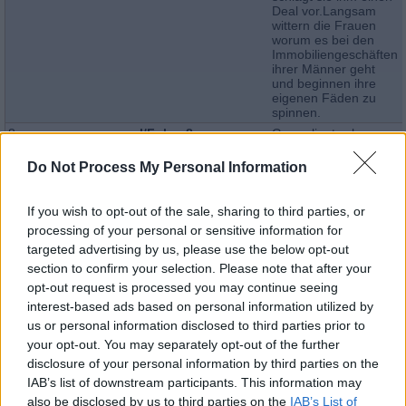
Deal vor.Langsam
wittern die Frauen
worum es bei den
Immobiliengeschäften
ihrer Männer geht
und beginnen ihre
eigenen Fäden zu
spinnen.
8
I/Folge 8
Georg liegt schwer
verletzt im
Krankenhaus. Er
Do Not Process My Personal Information
wurde von
Unbekannten
zusammengeschlagen.
If you wish to opt-out of the sale, sharing to third parties, or
Völlig wehrlos muss
processing of your personal or sensitive information for
er sich Marias
targeted advertising by us, please use the below opt-out
Forderungen eine
gemeinsame Zukunft
section to confirm your selection. Please note that after your
betreffend anhören.
opt-out request is processed you may continue seeing
Francesco wird
interest-based ads based on personal information utilized by
wegen
Wirtschaftsverbrechen
us or personal information disclosed to third parties prior to
in Untersuchungshaft
your opt-out. You may separately opt-out of the further
gebracht, während
disclosure of your personal information by third parties on the
Nicoletta noch
rechtzeitig
IAB’s list of downstream participants. This information may
untertauchen
also be disclosed by us to third parties on the
IAB’s List of