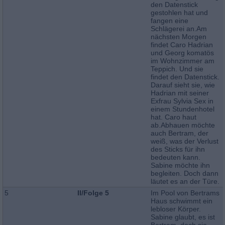
den Datenstick
gestohlen hat und
fangen eine
Schlägerei an.Am
nächsten Morgen
findet Caro Hadrian
und Georg komatös
im Wohnzimmer am
Teppich. Und sie
findet den Datenstick.
Darauf sieht sie, wie
Hadrian mit seiner
Exfrau Sylvia Sex in
einem Stundenhotel
hat. Caro haut
ab.Abhauen möchte
auch Bertram, der
weiß, was der Verlust
des Sticks für ihn
bedeuten kann.
Sabine möchte ihn
begleiten. Doch dann
läutet es an der Türe.
5
II/Folge 5
Im Pool von Bertrams
Haus schwimmt ein
lebloser Körper.
Sabine glaubt, es ist
Bertram, doch sie