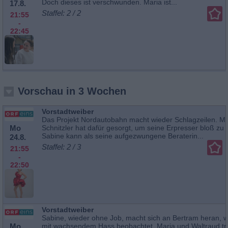
Doch dieses ist verschwunden. Maria ist...
17.8.
Staffel: 2 / 2
21:55
-
22:45
Vorschau in 3 Wochen
Vorstadtweiber
Das Projekt Nordautobahn macht wieder Schlagzeilen. Min
Mo
Schnitzler hat dafür gesorgt, um seine Erpresser bloß zu s
Sabine kann als seine aufgezwungene Beraterin...
24.8.
Staffel: 2 / 3
21:55
-
22:50
Vorstadtweiber
Sabine, wieder ohne Job, macht sich an Bertram heran, 
Mo
mit wachsendem Hass beobachtet. Maria und Waltraud tre