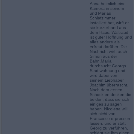
Anna heimlich eine
Kamera in seinem
und Marias
Schlafzimmer
installiert hat, wirft er
sie kurzerhand aus
dem Haus. Waltraud
ist guter Hoffnung und
alles andere als
erfreut darüber. Die
Nachricht wirft auch
Simon aus der
Bahn.Maria
durchsucht Georgs
Stadtwohnung und
wird dabei von
seinem Liebhaber
Joachim überrascht.
Nach dem ersten
Schock entdecken die
beiden, dass sie sich
einiges zu sagen
haben. Nicoletta will
sich nicht von
Francesco erpressen
lassen, und anstatt
Georg zu verführen,
schlägt sie ihm einen