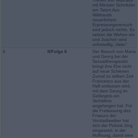
mit Minister Schnitzler
am Tatort.Aus
Waltrauds
neuerlichem
Erpressungsversuch
wird jedoch nichts. Es
setzen die Wehen ein
und Joachim wird
unfreiwillig „Vater“.
6
II/Folge 6
Der Besuch von Maria
und Georg bei der
Sexualtherapeutin
bringt ihre Ehe nicht
auf neue Schienen.
Zumal zu selben Zeit
Francesco aus der
Haft entlassen wird,
mit dem Georg im
Gefängnis ein
Verhältnis
angefangen hat. Für
die Freilassung des
Friseurs der
Vorstadtweiber hat
sich der Polizist Jörg
eingesetzt, in der
Hoffnung, damit eine