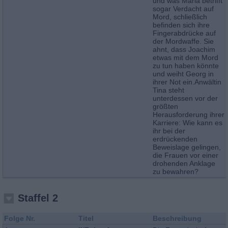
und was Maria betrifft
sogar Verdacht auf
Mord, schließlich
befinden sich ihre
Fingerabdrücke auf
der Mordwaffe. Sie
ahnt, dass Joachim
etwas mit dem Mord
zu tun haben könnte
und weiht Georg in
ihrer Not ein.Anwältin
Tina steht
unterdessen vor der
größten
Herausforderung ihrer
Karriere: Wie kann es
ihr bei der
erdrückenden
Beweislage gelingen,
die Frauen vor einer
drohenden Anklage
zu bewahren?
Staffel 2
Folge Nr.
Titel
Beschreibung