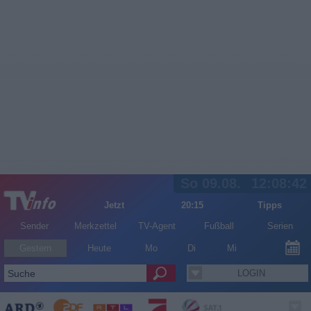
So 09.08.
12:08:43
Jetzt
20:15
Tipps
Sender
Merkzettel
TV-Agent
Fußball
Serien
Gestern
Heute
Mo
Di
Mi
LOGIN