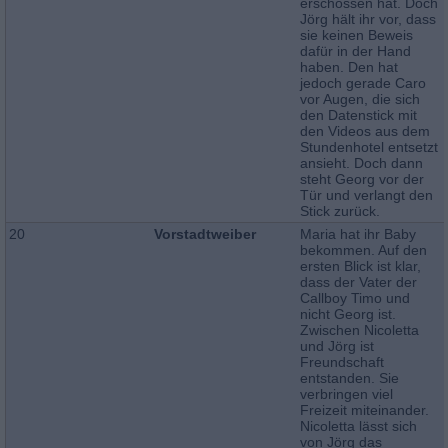
erschossen hat. Doch
Jörg hält ihr vor, dass
sie keinen Beweis
dafür in der Hand
haben. Den hat
jedoch gerade Caro
vor Augen, die sich
den Datenstick mit
den Videos aus dem
Stundenhotel entsetzt
ansieht. Doch dann
steht Georg vor der
Tür und verlangt den
Stick zurück.
20
Vorstadtweiber
Maria hat ihr Baby
bekommen. Auf den
ersten Blick ist klar,
dass der Vater der
Callboy Timo und
nicht Georg ist.
Zwischen Nicoletta
und Jörg ist
Freundschaft
entstanden. Sie
verbringen viel
Freizeit miteinander.
Nicoletta lässt sich
von Jörg das