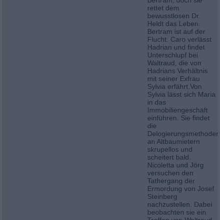
rettet dem
bewusstlosen Dr.
Heldt das Leben.
Bertram ist auf der
Flucht. Caro verlässt
Hadrian und findet
Unterschlupf bei
Waltraud, die von
Hadrians Verhältnis
mit seiner Exfrau
Sylvia erfährt.Von
Sylvia lässt sich Maria
in das
Immobiliengeschäft
einführen. Sie findet
die
Delogierungsmethoden
an Altbaumietern
skrupellos und
scheitert bald.
Nicoletta und Jörg
versuchen den
Tathergang der
Ermordung von Josef
Steinberg
nachzustellen. Dabei
beobachten sie ein
Treffen von Waltraud