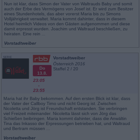
Nun ist klar, dass Simon der Vater von Waltrauds Baby und somit
auch der Erbe des Vermögens von Josef ist. Er wird zum Besitzer
eines Stundenhotels, das aber vorerst Maria bis zu Simons
Volljährigkeit verwaltet. Maria kommt dahinter, dass in diesem
Hotel heimlich Videos von den Gästen aufgenommen und diese
damit erpresst wurden. Joachim und Waltraud beschließen, zu
heiraten. Eine rein ...
Vorstadtweiber
Vorstadtweiber
SERIE
Österreich 2016
Do
Staffel 2 / 20
13.8.
23:05
-
23:55
Maria hat ihr Baby bekommen. Auf den ersten Blick ist klar, dass
der Vater der Callboy Timo und nicht Georg ist. Zwischen
Nicoletta und Jörg ist Freundschaft entstanden. Sie verbringen
viel Freizeit miteinander. Nicoletta lässt sich von Jörg das
Schießen beibringen. Maria kommt dahinter, dass die Anwältin
Tina das Inkasso der Erpressungen betrieben hat, und Waltraud
und Bertram müssen ...
Vorstadtweiber