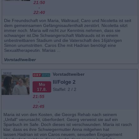
21:50
-
22:40
Die Freundschaft von Maria, Waltraud, Caro und Nicoletta ist seit
dem gemeinsamen Gefängnisaufenthalt zerstört. Nicoletta sitzt
immer noch. Maria will nicht zur Kenntnis nehmen, dass sie
schwanger ist.Die Schwangerschaft Waltrauds ist in einem
unbestreitbaren Stadium und die Vaterschaft des 16jährigen
Simon unumstritten. Caros Ehe mit Hadrian benötigt eine
Sexualtherapeutin. Marias ...
Vorstadtweiber
Vorstadtweiber
SERIE
II/Folge 2
Mo
17.8.
Staffel: 2 / 2
21:55
-
22:45
Maria ist von den Kosten, die Georgs Rehab nach seinem
„Unfall“ verursacht, überfordert. Georg verweist sie auf ein
Sparbuch im Safe. Doch dieses ist verschwunden. Maria ist rasch
klar, dass es ihre Schwiegermutter Anna mitgehen hat
lassen.Hadrian ist von Caros neuem, sexuellen Engagement