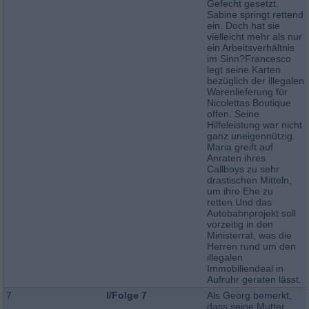
Gefecht gesetzt.
Sabine springt rettend
ein. Doch hat sie
vielleicht mehr als nur
ein Arbeitsverhältnis
im Sinn?Francesco
legt seine Karten
bezüglich der illegalen
Warenlieferung für
Nicolettas Boutique
offen. Seine
Hilfeleistung war nicht
ganz uneigennützig.
Maria greift auf
Anraten ihres
Callboys zu sehr
drastischen Mitteln,
um ihre Ehe zu
retten.Und das
Autobahnprojekt soll
vorzeitig in den
Ministerrat, was die
Herren rund um den
illegalen
Immobiliendeal in
Aufruhr geraten lässt.
7
I/Folge 7
Als Georg bemerkt,
dass seine Mutter