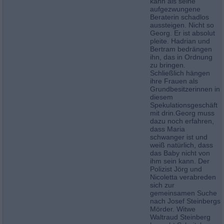
kann als seine
aufgezwungene
Beraterin schadlos
aussteigen. Nicht so
Georg. Er ist absolut
pleite. Hadrian und
Bertram bedrängen
ihn, das in Ordnung
zu bringen.
Schließlich hängen
ihre Frauen als
Grundbesitzerinnen in
diesem
Spekulationsgeschäft
mit drin.Georg muss
dazu noch erfahren,
dass Maria
schwanger ist und
weiß natürlich, dass
das Baby nicht von
ihm sein kann. Der
Polizist Jörg und
Nicoletta verabreden
sich zur
gemeinsamen Suche
nach Josef Steinbergs
Mörder. Witwe
Waltraud Steinberg