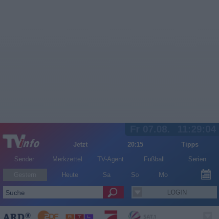
Fr 07.08.
11:29:05
Jetzt
20:15
Tipps
Sender
Merkzettel
TV-Agent
Fußball
Serien
Gestern
Heute
Sa
So
Mo
LOGIN