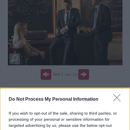
Bild 1 von 14
Do Not Process My Personal Information
Übersicht
Im Labor der elitären Lynwood-Universität wird die Leiche des A-
If you wish to opt-out of the sale, sharing to third parties, or
Cappella-Sängers Scott gefunden. Nach ersten Ermittlungen stellt sich
processing of your personal or sensitive information for
heraus, dass Scott in seiner A-Cappella-Gruppe nicht sonderlich beliebt
targeted advertising by us, please use the below opt-out
war, da er erstmals ein Mädchen in die Gruppe eintreten lassen wollte.