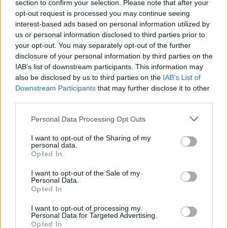
Währenddessen stößt Hodgins auf ein gefährliches Experiment, das
section to confirm your selection. Please note that after your
ihm jedoch dabei helfen könnte, endlich dem verhassten Rollstuhl zu
opt-out request is processed you may continue seeing
entfliehen.
interest-based ads based on personal information utilized by
Details
us or personal information disclosed to third parties prior to
your opt-out. You may separately opt-out of the further
Zwei Studenten brechen eines Nachts in das Labor der renommierten
disclosure of your personal information by third parties on the
Lynwood-Universität mit dem Ziel ein, die Laborratten zu befreien, die
IAB’s list of downstream participants. This information may
dort für Tests gehalten werden. Als sie das Labor betreten, stellen sie
also be disclosed by us to third parties on the
IAB’s List of
fest, dass ihnen schon jemand zuvorgekommen ist. Zwischen den
umherlaufenden Ratten finden die Studenten etwas Schockierendes:
Downstream Participants
that may further disclose it to other
die angefressenen Überreste eines Menschen. Bei dem Toten handelt
third parties.
es sich um den Studenten Scott, Leiter der A-Cappella-Gruppe „The
Whippersnaps“. Aubrey und Booth beschließen, der musikalischen
Gruppe einen kleinen Besuch abzustatten. Offensichtlich hatte Scott
Personal Data Processing Opt Outs
vor, die Statuten der Gruppe zu ändern und erstmalig ein Mädchen
aufzunehmen. Das kam nicht nur bei den aktuellen Mitgliedern der
I want to opt-out of the Sharing of my
Gruppe, sondern auch bei den Ehemaligen nicht besonders gut an.
personal data.
William Johnson, Vater eines der Sänger und ehemaliges Mitglieder der
Opted In
Whippersnaps macht beispielsweise keinen Hehl daraus, dass er an
den Traditionen festhalten will. Doch würde er dafür auch töten?
Währenddessen kriselt es in Hodgins‘ und Angelas Beziehung. Hodgins
I want to opt-out of the Sale of my
hat vor, an einem nicht ganz ungefährlichen Experiment zur
Personal Data.
Wiederherstellung seiner Nervenbahnen teilzunehmen, wovon Angela
Opted In
alles andere als begeistert ist...
I want to opt-out of processing my
Personen
Personal Data for Targeted Advertising.
Opted In