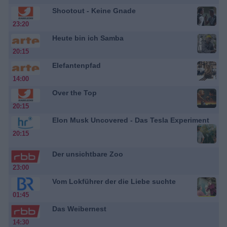
Shootout - Keine Gnade
23:20
Heute bin ich Samba
20:15
Elefantenpfad
14:00
Over the Top
20:15
Elon Musk Uncovered - Das Tesla Experiment
20:15
Der unsichtbare Zoo
23:00
Vom Lokführer der die Liebe suchte
01:45
Das Weibernest
14:30