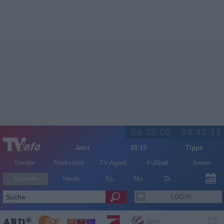
Sa 08.08.
14:43:13
Jetzt
20:15
Tipps
Sender
Merkzettel
TV-Agent
Fußball
Serien
Gestern
Heute
So
Mo
Di
LOGIN