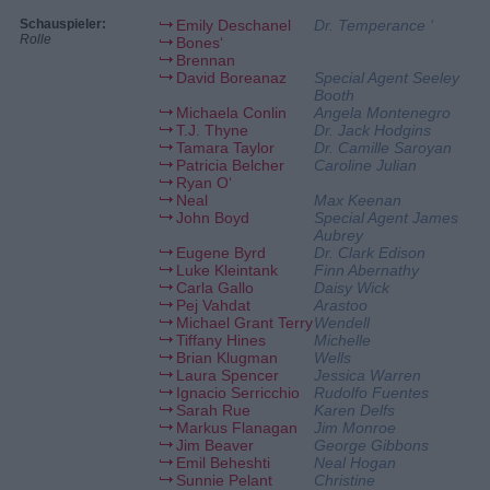
Schauspieler:
Emily Deschanel
Dr. Temperance ‘
Rolle
Bones‘
Brennan
David Boreanaz
Special Agent Seeley
Booth
Michaela Conlin
Angela Montenegro
T.J. Thyne
Dr. Jack Hodgins
Tamara Taylor
Dr. Camille Saroyan
Patricia Belcher
Caroline Julian
Ryan O‘
Neal
Max Keenan
John Boyd
Special Agent James
Aubrey
Eugene Byrd
Dr. Clark Edison
Luke Kleintank
Finn Abernathy
Carla Gallo
Daisy Wick
Pej Vahdat
Arastoo
Michael Grant Terry
Wendell
Tiffany Hines
Michelle
Brian Klugman
Wells
Laura Spencer
Jessica Warren
Ignacio Serricchio
Rudolfo Fuentes
Sarah Rue
Karen Delfs
Markus Flanagan
Jim Monroe
Jim Beaver
George Gibbons
Emil Beheshti
Neal Hogan
Sunnie Pelant
Christine