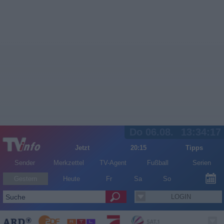
Do 06.08.
13:34:17
Jetzt
20:15
Tipps
Sender
Merkzettel
TV-Agent
Fußball
Serien
Gestern
Heute
Fr
Sa
So
LOGIN