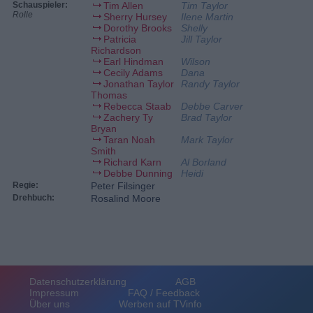
Schauspieler:
Tim Allen
Tim Taylor
Rolle
Sherry Hursey
Ilene Martin
Dorothy Brooks
Shelly
Patricia
Jill Taylor
Richardson
Earl Hindman
Wilson
Cecily Adams
Dana
Jonathan Taylor
Randy Taylor
Thomas
Rebecca Staab
Debbe Carver
Zachery Ty
Brad Taylor
Bryan
Taran Noah
Mark Taylor
Smith
Richard Karn
Al Borland
Debbe Dunning
Heidi
Regie:
Peter Filsinger
Drehbuch:
Rosalind Moore
Datenschutzerklärung
AGB
Impressum
FAQ / Feedback
Über uns
Werben auf TVinfo