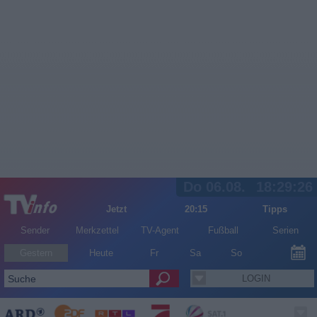
Do 06.08.
18:29:26
Jetzt
20:15
Tipps
Sender
Merkzettel
TV-Agent
Fußball
Serien
Gestern
Heute
Fr
Sa
So
LOGIN