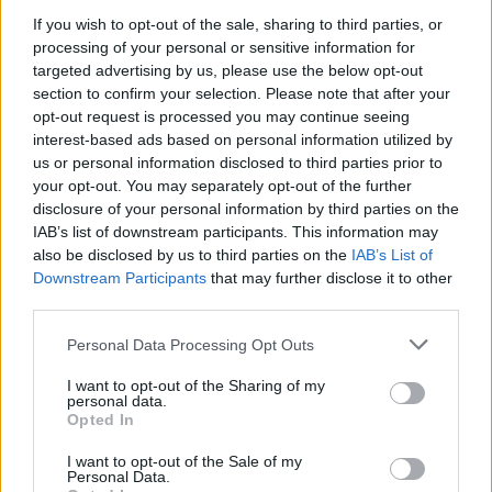
If you wish to opt-out of the sale, sharing to third parties, or
processing of your personal or sensitive information for
targeted advertising by us, please use the below opt-out
section to confirm your selection. Please note that after your
opt-out request is processed you may continue seeing
interest-based ads based on personal information utilized by
us or personal information disclosed to third parties prior to
your opt-out. You may separately opt-out of the further
disclosure of your personal information by third parties on the
IAB’s list of downstream participants. This information may
also be disclosed by us to third parties on the
IAB’s List of
Django Unchained
Downstream Participants
that may further disclose it to other
third parties.
USA
,
2012
Personal Data Processing Opt Outs
Fr 14.8.
20:15
Spielfilm
Western
I want to opt-out of the Sharing of my
personal data.
Übersicht
Opted In
Als das Sklavenpaar Django und seine Frau Broomhilda bei einer
I want to opt-out of the Sale of my
Personal Data.
Auktion getrennt werden, hat Django nur noch ein Ziel vor Augen: seine