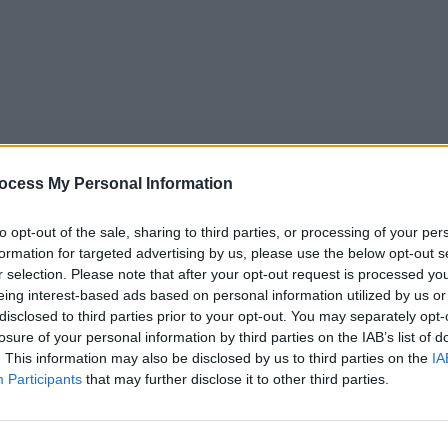
ocess My Personal Information
to opt-out of the sale, sharing to third parties, or processing of your per
formation for targeted advertising by us, please use the below opt-out s
r selection. Please note that after your opt-out request is processed y
eing interest-based ads based on personal information utilized by us or
5
Tipps
Sender
Merkzettel
TV-Agent
Fußball
disclosed to third parties prior to your opt-out. You may separately opt-
e
Mo
Di
Mi
Do
Fr
Sa
losure of your personal information by third parties on the IAB’s list of
. This information may also be disclosed by us to third parties on the
IA
Participants
that may further disclose it to other third parties.
in, Löwe & Co. - Delfine gegen Seelöwen - 2:1 - Report / Zo
Alle Sender