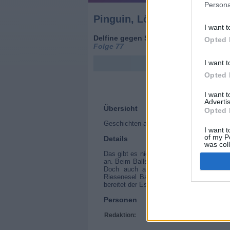
Persona
Pinguin, Löwe & Co.
I want t
Delfine gegen Seelöwen - 2:1
Opted 
Folge 77
I want t
Opted 
I want 
Advertis
Übersicht
Opted 
Geschichten aus dem Zoo Münster
I want t
of my P
Details
was col
Opted 
Das gibt es nicht noch einmal in deutsch
an. Beim Ballspiel und anderen Kunststüc
Doch auch außerhalb der Vorstellung
Riesenesel Babette steht nicht auf Schm
bereitet der Eselin Pein. Nur gut, dass h
Personen
Redaktion:
Christoph Reyer