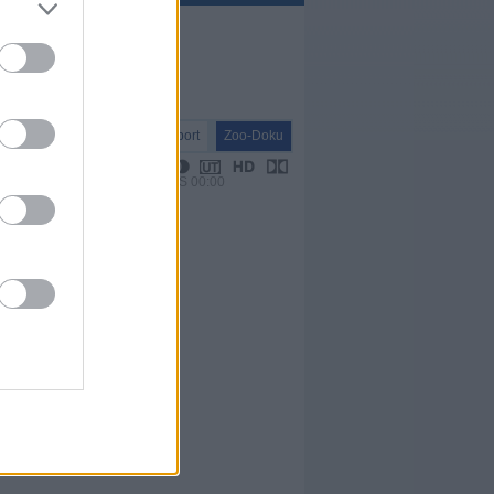
Report
Zoo-Doku
VPS 00:00