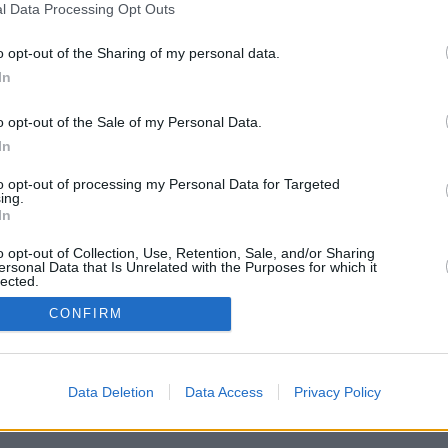
l Data Processing Opt Outs
o opt-out of the Sharing of my personal data.
In
o opt-out of the Sale of my Personal Data.
In
to opt-out of processing my Personal Data for Targeted
ing.
In
o opt-out of Collection, Use, Retention, Sale, and/or Sharing
ersonal Data that Is Unrelated with the Purposes for which it
lected.
In
en Zoos: Delfine und Seelöwen treten gemeinsam auf - und gegeneinander
CONFIRM
ken testen die gelehrigen Wassertiere, wer die Übungen am besten kann.
en ziehen die Meeressäuger gemeinsam ihre Bahnen durchs Becken.
erzen - aber sie steht auf einem schmerzhaften Huf. Ein kleiner Riss
eute der Hufschmied kommt.
Data Deletion
Data Access
Privacy Policy