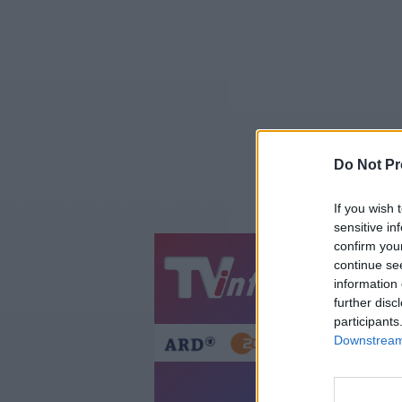
Do Not Pr
If you wish 
sensitive in
confirm you
continue se
Jetzt
20:1
information 
Gestern
Heut
further disc
participants
Downstream 
Pingu