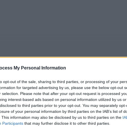
ocess My Personal Information
to opt-out of the sale, sharing to third parties, or processing of your per
5
Tipps
Sender
Merkzettel
TV-Agent
Fußball
formation for targeted advertising by us, please use the below opt-out s
r selection. Please note that after your opt-out request is processed y
e
Sa
So
Mo
Di
Mi
Do
eing interest-based ads based on personal information utilized by us or
disclosed to third parties prior to your opt-out. You may separately opt-
losure of your personal information by third parties on the IAB’s list of
. This information may also be disclosed by us to third parties on the
IA
ne Leiche - Der Fall Alexandra R. - Report / Recht und Krim
Participants
that may further disclose it to other third parties.
Alle Sender