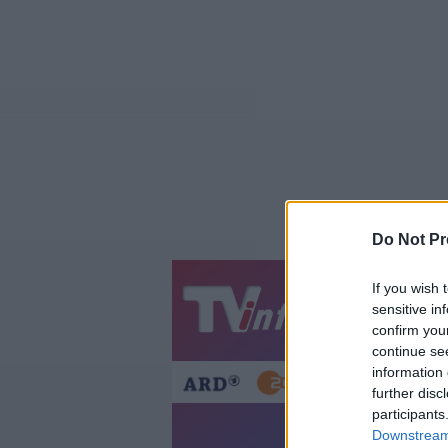
Do Not Pr
If you wish 
Jetzt
20:1
sensitive in
confirm you
Gestern
Heut
continue se
information 
further disc
participants
Mord oh
Downstream 