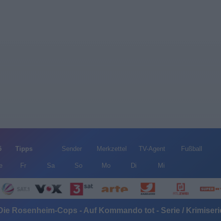
5
Tipps
Sender
Merkzettel
TV-Agent
Fußball
e
Fr
Sa
So
Mo
Di
Mi
Die Rosenheim-Cops - Auf Kommando tot - Serie / Krimiseri
Alle Sender