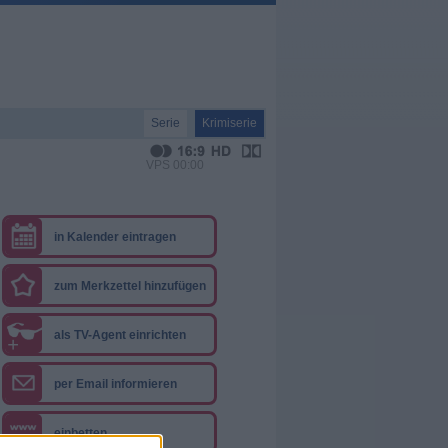
Serie
Krimiserie
VPS 00:00
in Kalender eintragen
zum Merkzettel hinzufügen
als TV-Agent einrichten
+
per Email informieren
einbetten