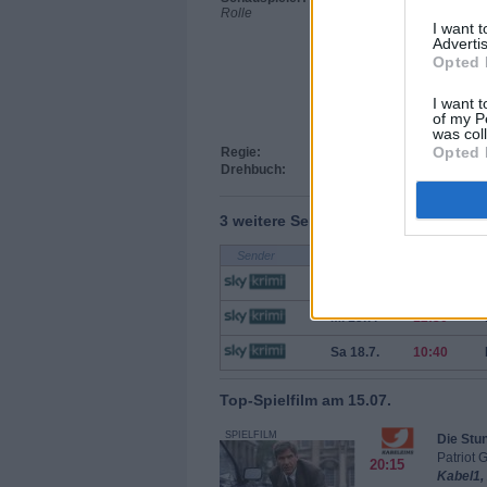
Rolle
Tom Mikulla
I want 
Karin Thaler
Advertis
Marisa Burger
Max Müller
Opted 
Alexander Duda
Timo Alexander We
I want t
Julia Thurnau
of my P
Rainer Haustein
was col
Eva Klemt
Opted 
Regie:
Gunter Krää
Drehbuch:
Kerstin Oesterlin, Jes
3 weitere Sendetermine
Sender
Datum
Uhrzeit
Di 14.7.
21:55
Mi 15.7.
12:30
Sa 18.7.
10:40
Top-Spielfilm am 15.07.
SPIELFILM
Die Stu
Patriot
20:15
Kabel1,