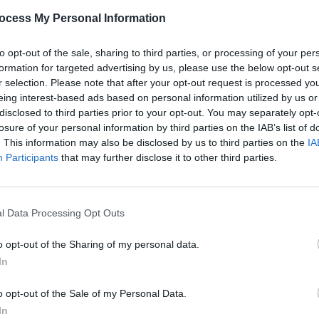
ocess My Personal Information
Bild 1 von 4
to opt-out of the sale, sharing to third parties, or processing of your per
formation for targeted advertising by us, please use the below opt-out s
 Hannesschläger, l.), Sven Hansen (Igor Jeftic, r.), Michi Mohr (Max Müller,
Diana Staehly, 3.v.l.) und Miriam Stockl (Marisa Burger, 2.v.r.).Honorarfrei - nur
r selection. Please note that after your opt-out request is processed y
dung bei Nennung ZDF und Christian A. Rieger
eing interest-based ads based on personal information utilized by us or
disclosed to third parties prior to your opt-out. You may separately opt-
losure of your personal information by third parties on the IAB’s list of
. This information may also be disclosed by us to third parties on the
IA
Participants
that may further disclose it to other third parties.
l Data Processing Opt Outs
 fällt der Gebirgsschütze Gerhard Zeisberger tot um. Sekretärin Stockl,
o opt-out of the Sharing of my personal data.
e Zaglmann zufällig anwesend ist, verständigt die Kommissare Christian
In
die Rosenheim-Cops einen ersten Tatverdächtigen ausgemacht, aber erst
n Mörder zu finden.
o opt-out of the Sale of my Personal Data.
In
läger
Korbinian Hofer