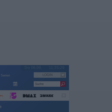
Do 06.08.
11:25:30
LOGIN
Serien
e