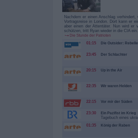
Nachdem er einen Anschlag verhindert,
Vortragsreise in London. Dort kann er ei
aber einen der Attentäter. Nun wird er
schützen, tritt Ryan wieder in die CIA ein
Die Stunde der Patrioten
01:15
Die Outsider: Rebell
23:45
Der Schlachter
20:15
Up in the Air
22:35
Wir waren Helden
22:15
Vor mir der Süden
23:30
Ein Pazifist im Krieg
Tagebuch eines ukra
01:35
König der Raben