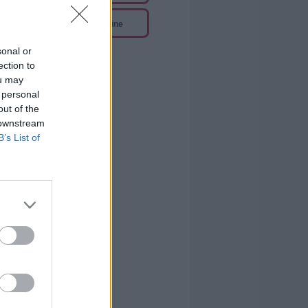
3
weitere Sendetermine
sonal or
ection to
ou may
 personal
out of the
 downstream
B’s List of