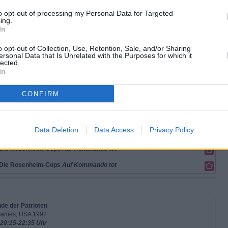
Christian Lind
to opt-out of processing my Personal Data for Targeted
Marie Hofer
ing.
Miriam Stockl
Michael Mohr
In
Gert Achtziger
nzel
Stefan Kratzer
o opt-out of Collection, Use, Retention, Sale, and/or Sharing
Bärbel Fischer
ersonal Data that Is Unrelated with the Purposes for which it
Josef Fischer
lected.
Claudia Zeisberger
In
sica Schellack
CONFIRM
Data Deletion
Data Access
Privacy Policy
Die Rosenheim-Cops
Auf Kommando tot
Die Rosenheim-Cops
Auf Kommando tot
Die Rosenheim-Cops
Auf Kommando tot
nde der Patrioten
 Games, USA 1992
 20:15-22:35 Uhr