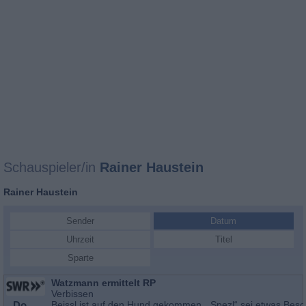
Schauspieler/in
Rainer Haustein
Rainer Haustein
Sender
Datum
Uhrzeit
Titel
Sparte
Watzmann ermittelt RP
Verbissen
Do
Beissl ist auf den Hund gekommen. „Spezl“ sei etwas Bes