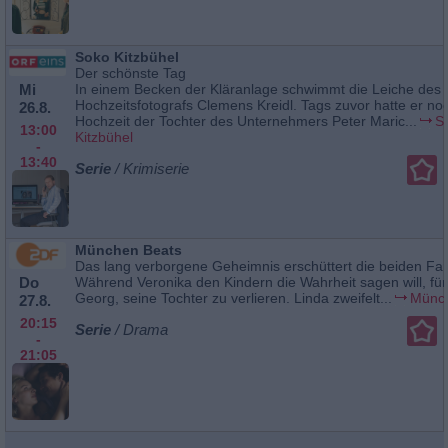
Soko Kitzbühel
Der schönste Tag
Mi
In einem Becken der Kläranlage schwimmt die Leiche des
Hochzeitsfotografs Clemens Kreidl. Tags zuvor hatte er no
26.8.
Hochzeit der Tochter des Unternehmers Peter Maric...
S
13:00
Kitzbühel
-
13:40
Serie
/ Krimiserie
München Beats
Das lang verborgene Geheimnis erschüttert die beiden Fam
Do
Während Veronika den Kindern die Wahrheit sagen will, für
Georg, seine Tochter zu verlieren. Linda zweifelt...
Münc
27.8.
20:15
Serie
/ Drama
-
21:05