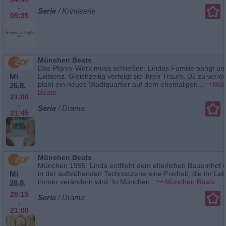
-
Serie
/ Krimiserie
05:35
München Beats
Das Pfanni-Werk muss schließen: Lindas Familie bangt um
Mi
Existenz. Gleichzeitig verfolgt sie ihren Traum, DJ zu wer
plant ein neues Stadtquartier auf dem ehemaligen...
Mün
26.8.
Beats
21:00
-
Serie
/ Drama
21:45
München Beats
München 1995: Linda entflieht dem elterlichen Bauernhof u
Mi
in der aufblühenden Technoszene eine Freiheit, die ihr Leb
immer verändern wird. In München...
München Beats
26.8.
20:15
Serie
/ Drama
-
21:00