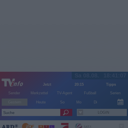
Sa 08.08.
18:41:07
Jetzt
20:15
Tipps
Sender
Merkzettel
TV-Agent
Fußball
Serien
Gestern
Heute
So
Mo
Di
LOGIN