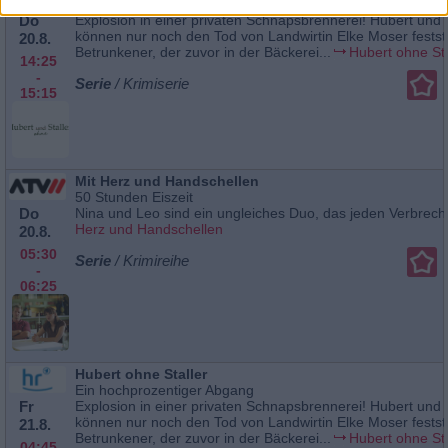
Ein hochprozentiger Abgang
Do
Explosion in einer privaten Schnapsbrennerei! Hubert und 
können nur noch den Tod von Landwirtin Elke Moser festste
20.8.
Betrunkener, der zuvor in der Bäckerei...
Hubert ohne Sta
14:25
-
Serie
/ Krimiserie
15:15
Mit Herz und Handschellen
50 Stunden Eiszeit
Do
Nina und Leo sind ein ungleiches Duo, das jeden Verbreche
Herz und Handschellen
20.8.
05:30
Serie
/ Krimireihe
-
06:25
Hubert ohne Staller
Ein hochprozentiger Abgang
Fr
Explosion in einer privaten Schnapsbrennerei! Hubert und 
können nur noch den Tod von Landwirtin Elke Moser festste
21.8.
Betrunkener, der zuvor in der Bäckerei...
Hubert ohne Sta
04:45