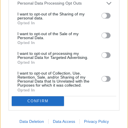
Personal Data Processing Opt Outs
I want to opt-out of the Sharing of my
Der Kroatien-Krimi
personal data.
Der Henker
Opted In
Sa
In einem Auto findet die Polizei die Leiche eines Beamten 
Baubehörde, dem ein Eispickel ins Herz gerammt wurde. Ei
15.8.
mit der Aufschrift „Korruptes Schwein!“ führt...
Der Kroati
I want to opt-out of the Sale of my
20:15
Personal Data.
-
Reihe
/ Krimireihe
Opted In
21:45
I want to opt-out of processing my
Personal Data for Targeted Advertising.
Opted In
Der Kroatien-Krimi
I want to opt-out of Collection, Use,
Der Henker
Retention, Sale, and/or Sharing of my
So
In einem Auto findet die Polizei die Leiche eines Beamten 
Personal Data that Is Unrelated with the
Baubehörde, dem ein Eispickel ins Herz gerammt wurde. Ei
16.8.
Purposes for which it was collected.
mit der Aufschrift „Korruptes Schwein!“ führt...
Der Kroati
Opted In
02:10
-
Reihe
/ Krimireihe
03:40
CONFIRM
Data Deletion
Data Access
Privacy Policy
Hubert ohne Staller