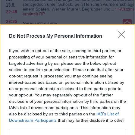
steht jedoch unter Schock. Sein Herrchen wurde erschlagen
13.8.
einem Spaten. Werner Murrer, Begründer und...
Watzma
22:45
ermittelt RP
-
23:35
Serie
/ Krimiserie
Do Not Process My Personal Information
Watzmann ermittelt
If you wish to opt-out of the sale, sharing to third parties, or
Verbissen
processing of your personal or sensitive information for
Do
Beissl ist auf den Hund gekommen. „Spezl“ sei etwas Bes
steht jedoch unter Schock. Sein Herrchen wurde erschlagen
13.8.
targeted advertising by us, please use the below opt-out
einem Spaten. Werner Murrer, Begründer und...
Watzma
section to confirm your selection. Please note that after your
22:45
ermittelt
-
opt-out request is processed you may continue seeing
23:35
Serie
/ Krimiserie
interest-based ads based on personal information utilized by
us or personal information disclosed to third parties prior to
Watzmann ermittelt SR
your opt-out. You may separately opt-out of the further
Verbissen
disclosure of your personal information by third parties on the
Do
Beissl ist auf den Hund gekommen. „Spezl“ sei etwas Bes
steht jedoch unter Schock. Sein Herrchen wurde erschlagen
13.8.
IAB’s list of downstream participants. This information may
einem Spaten. Werner Murrer, Begründer und...
Watzma
also be disclosed by us to third parties on the
IAB’s List of
22:45
ermittelt SR
-
Downstream Participants
that may further disclose it to other
23:35
Serie
/ Krimiserie
third parties.