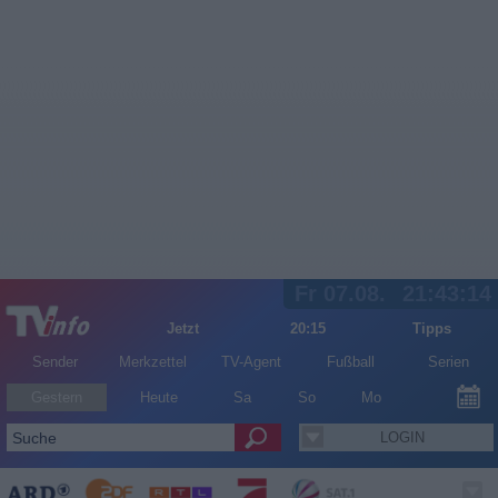
Fr 07.08.
21:43:14
Jetzt
20:15
Tipps
Sender
Merkzettel
TV-Agent
Fußball
Serien
Gestern
Heute
Sa
So
Mo
LOGIN