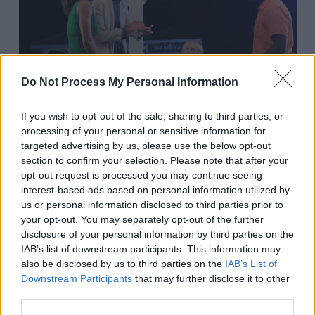
Do Not Process My Personal Information
If you wish to opt-out of the sale, sharing to third parties, or
processing of your personal or sensitive information for
targeted advertising by us, please use the below opt-out
Bild 1 von 5
section to confirm your selection. Please note that after your
opt-out request is processed you may continue seeing
interest-based ads based on personal information utilized by
Florence Cassell (Joséphine Jobert, l.) und Humphrey (Kris
Marshall, 2.v.l.) befragen im Beisein von Tante Mary (Wendy
us or personal information disclosed to third parties prior to
Craig, 2.v.r.) Freddie Hamilton (Eddie Nestor, r.).
your opt-out. You may separately opt-out of the further
disclosure of your personal information by third parties on the
IAB’s list of downstream participants. This information may
also be disclosed by us to third parties on the
IAB’s List of
Details
Downstream Participants
that may further disclose it to other
third parties.
Kurz nach ihrer Ankunft auf Sainte Marie wird Humphreys Tante Mary
in ihrem Hotel Zeugin eines Mordes. Zusammen mit dem Portier findet