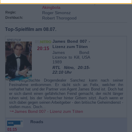
Fola Evans-
Rosey Fabrice
Akingbola
Regie:
Roger Simonsz
Drehbuch:
Robert Thorogood
Top-Spielfilm am 08.07.
SPIELFILM
James Bond 007 -
Lizenz zum Töten
20:15
James Bond:
Licence to Kill, USA
1989
RTL Nitro, 20:15-
22:10 Uhr
Der vielgesuchte Drogendealer Sanchez kann nach seiner
Festnahme entkommen. Er rächt sich an Felix, welcher ihn
verhaftet hat und der Partner von Agent James Bond ist. Doch hat
er sich damit einen gefährlichen Feind gemacht, der nicht länger
ruhen wird, bis der Verbrecher hinter Gittern sitzt. Auch wenn er
sich dabei gegen seinen Arbeitgeber - den britische Geheimdienst -
stellen muss. Doch...
James Bond 007 - Lizenz zum Töten
Roads
01:15