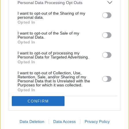
sie die Leiche des Briten John Green. John war sehr unauffällig und
Personal Data Processing Opt Outs
das erste Mal auf der Insel. Die Ermittlungen gehen nur langsam voran,
und J.P. wird privat von Liebeskummer geplagt. Als er allein im Zimmer
I want to opt-out of the Sharing of my
des Toten ermittelt, wird Humphrey von einem Unbekannten angegriffen
personal data.
und kommt ins Krankenhaus. Der Hinweis, dass das Opfer John Green
in Wirklichkeit Marcus Knight heißt, im Zeugenschutzprogramm ist und
Opted In
früher bereits einmal auf Sainte Marie war, gibt den Ermittlungen eine
neue Richtung. Tante Mary hilft, das Rätsel um falsche Alibis,
I want to opt-out of the Sale of my
Identitäten und Geld zu lösen.
Personal Data.
Opted In
Personen
I want to opt-out of processing my
Personal Data for Targeted Advertising.
Schauspieler:
Kris Marshall
DI Humphrey
Rolle
Opted In
Goodman
Danny John-Jules
Officer Dwayne Myers
Joséphine Jobert
Officer Florence
I want to opt-out of Collection, Use,
Cassell
Retention, Sale, and/or Sharing of my
Don Warrington
Commissioner Selwyn
Personal Data that Is Unrelated with the
Purposes for which it was collected.
Patterson
Opted In
Élizabeth Bourgine
Catherine Bordey
Tobi Bakare
Officer J.P. Hooper
Robert Daws
John Green / Marcus
CONFIRM
Knight
Wendy Craig
Mary Goodman
Eddie Nestor
Freddie Hamilton
Keith Allen
Neil Jenkins
Data Deletion
Data Access
Privacy Policy
Susie Amy
Ella Thomas
Theodora Valente
Monique Moran