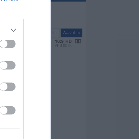
Spielfilm
Actionfilm
VPS 00:00