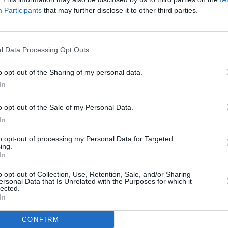
Participants
that may further disclose it to other third parties.
h)
l Data Processing Opt Outs
o opt-out of the Sharing of my personal data.
In
o opt-out of the Sale of my Personal Data.
in einer Eishockey-Halle verhindern.
In
to opt-out of processing my Personal Data for Targeted
d arbeitet als Hausmeister einer riesigen Eishockey-Halle. Für ihn als
ing.
. Aber dann bereiten Terroristen während des entscheidenden
In
 den anwesenden Vizepräsidenten vor. In seiner Halle! Nun beginnt für
evor das Spiel vorbei ist, muss er die Sprengladungen finden, die überall
o opt-out of Collection, Use, Retention, Sale, and/or Sharing
ersonal Data that Is Unrelated with the Purposes for which it
lected.
In
CONFIRM