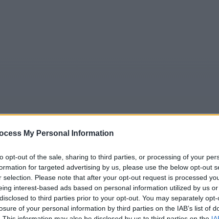
ocess My Personal Information
5
Tipps
Sender
Merkzettel
TV-Agent
Fußball
to opt-out of the sale, sharing to third parties, or processing of your per
e
Fr
Sa
So
Mo
Di
Mi
formation for targeted advertising by us, please use the below opt-out s
r selection. Please note that after your opt-out request is processed y
eing interest-based ads based on personal information utilized by us or
disclosed to third parties prior to your opt-out. You may separately opt-
losure of your personal information by third parties on the IAB’s list of
Sudden Death - Sudden Death - Spielfilm / Actionfilm
. This information may also be disclosed by us to third parties on the
Alle Sender
IA