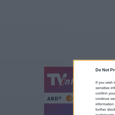
Do Not Pr
Jetzt
20:1
If you wish 
Gestern
Heut
sensitive in
confirm you
continue se
information 
further disc
participants