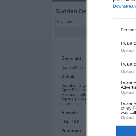
Downstream 
Sudden Death (Sudden Deat
USA
,
1995
Persona
I want t
Opted 
Übersicht
I want t
Darren McCord muss einen Terroranschlag 
Opted 
Details
I want 
Der ehemalige Feuerwehrmann Darren McCor
Advertis
Sport-Fan natürlich der ideale Job
Opted 
Meisterschaftsspiels einen Anschlag auf
Darren ein Wettlauf gegen die Uhr, denn b
unter den Tribünen versteckt sind.
I want t
of my P
was col
Hinweis
Opted 
[Bild: 16:9 ]
Personen