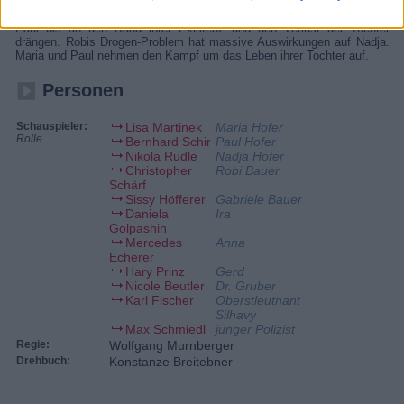
neuer Freund scheint auf den ersten Blick tadellos ins schöne Bild zu
passen. Dann beginnt jedoch eine Serie von Ereignissen, die Maria und
Paul bis an den Rand ihrer Existenz und den Verlust der Tochter
drängen. Robis Drogen-Problem hat massive Auswirkungen auf Nadja.
Maria und Paul nehmen den Kampf um das Leben ihrer Tochter auf.
Personen
Schauspieler:
Lisa Martinek
Maria Hofer
Rolle
Bernhard Schir
Paul Hofer
Nikola Rudle
Nadja Hofer
Christopher
Robi Bauer
Schärf
Sissy Höfferer
Gabriele Bauer
Daniela
Ira
Golpashin
Mercedes
Anna
Echerer
Hary Prinz
Gerd
Nicole Beutler
Dr. Gruber
Karl Fischer
Oberstleutnant
Silhavy
Max Schmiedl
junger Polizist
Regie:
Wolfgang Murnberger
Drehbuch:
Konstanze Breitebner