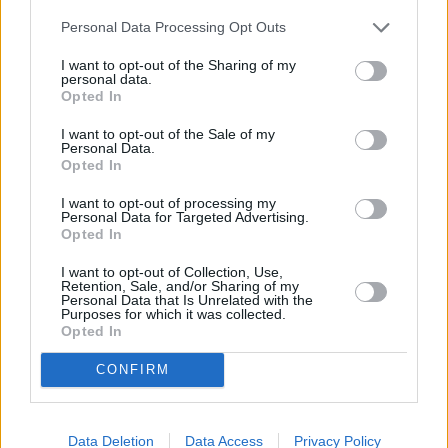
Personal Data Processing Opt Outs
I want to opt-out of the Sharing of my
personal data.
Opted In
I want to opt-out of the Sale of my
Personal Data.
Opted In
I want to opt-out of processing my
Personal Data for Targeted Advertising.
Opted In
Meine Tochter nicht
I want to opt-out of Collection, Use,
Retention, Sale, and/or Sharing of my
Österreich
,
2009
Personal Data that Is Unrelated with the
Purposes for which it was collected.
Opted In
TV-Film
TV-Drama
CONFIRM
Details
Maria und Paul sind erfolgreich im Beruf, glücklich in ihrer Ehe und
stolz auf ihre Tochter Nadja, eine aufgeweckte Teenagerin. Nadjas
Data Deletion
Data Access
Privacy Policy