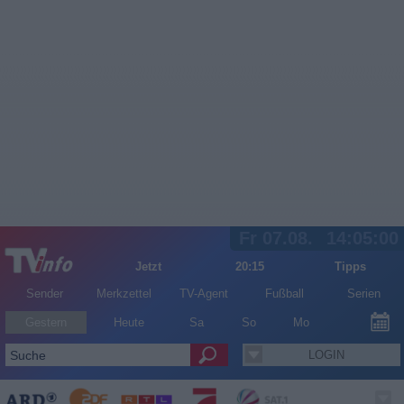
Fr 07.08.
14:05:00
Jetzt
20:15
Tipps
Sender
Merkzettel
TV-Agent
Fußball
Serien
Gestern
Heute
Sa
So
Mo
LOGIN