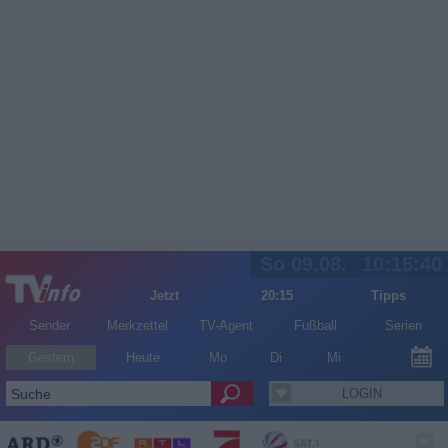
So 09.08.
10:15:41
Jetzt
20:15
Tipps
Sender
Merkzettel
TV-Agent
Fußball
Serien
Gestern
Heute
Mo
Di
Mi
LOGIN