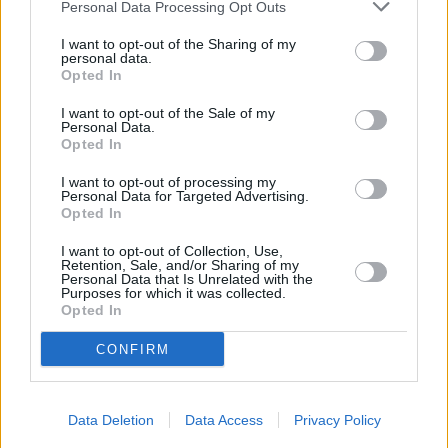
Personal Data Processing Opt Outs
I want to opt-out of the Sharing of my
personal data.
Opted In
I want to opt-out of the Sale of my
Personal Data.
Opted In
I want to opt-out of processing my
Personal Data for Targeted Advertising.
Opted In
Der Solist (The Soloist)
I want to opt-out of Collection, Use,
Retention, Sale, and/or Sharing of my
Personal Data that Is Unrelated with the
USA
/
Großbritannien
/
Frankreich
,
2008
Purposes for which it was collected.
Opted In
Spielfilm
Drama
CONFIRM
Details
Steve Lopez, Kolumnist der Los Angeles Times, braucht dringend eine
Data Deletion
Data Access
Privacy Policy
Story - als er auf Nathaniel Ayers stößt: einen psychisch kranken