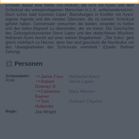
Obdachtlosen mit außergewöhnlichem musikalischen Talent. Lopez
schreibt darauf eine Reihe von Artikeln, die sich mit Ayers und dem
Schicksal der unterprivilegierten Menschen in L.A. außeinandersetzen.
Doch schon bald kommen Lopez‘ Bemühungen in Konflikt mit Ayers‘
eigener Agenda und den inneren Dämonen, die zu seinem Schicksal
geführt haben. Gemeinsam versuchen die beiden, einander zu helfen
und den tiefen Abgrund zu überwinden, der sie trennt. Die Geschichte
des Zeitungskolumnisten Steve Lopez und des obdachlosen Musikers
Nathaniel Ayers beruht auf einer wahren Begebenheit. „‘Der Solist‘ geht
gleich mehrfach zu Herzen, denn hier wird geschickt die Hochkultur mit
den Unwägbarkeiten des Schicksals vermittelt.“ (Quelle: Berliner
Zeitung)
Personen
Schauspieler:
Jamie Foxx
Nathaniel Ayers
Rolle
Robert
Steve Lopez
Downey Jr.
Catherine
Mary Weston
Keener
Tom
Graham Claydon
Hollander
Regie:
Joe Wright