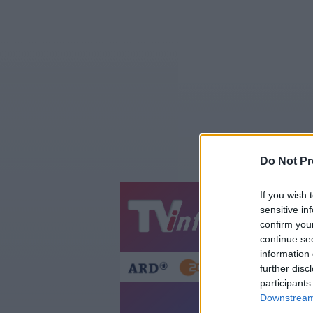
Do Not Pr
If you wish 
sensitive in
Jetzt
20:1
confirm you
Gestern
Heut
continue se
information 
further disc
participants
Downstream 
Roadtrip A