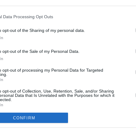
pitzenköche auf vier Rädern
l Data Processing Opt Outs
o opt-out of the Sharing of my personal data.
In
o opt-out of the Sale of my Personal Data.
In
nköche mit Marihuana bekochen. Frank, Alexander und Ali machen den
to opt-out of processing my Personal Data for Targeted
ie drei Spitzenköche erkunden den Nordosten Amerikas.
ing.
In
n den USA überqueren die drei Spitzenköche die Grenze nach Kanada. An
o opt-out of Collection, Use, Retention, Sale, and/or Sharing
Helikopterflug die Gegend zu erkunden, bevor sie Toronto und Umgebung
ersonal Data that Is Unrelated with the Purposes for which it
n einem Kollegen mit Marihuana bekochen und versuchen sich an
lected.
s höchsten Gebäude Amerikas, dem CN Tower in Toronto, versuchen die
In
inden.
CONFIRM
mehr als 4.000 Kilometer quer durch das Land der unbegrenzten
nd Unternehmer Frank Rosin, Alexander Kumptner und Ali Güngörmüs
s Lebens. Dabei durchqueren sie ikonische Landschaften, genießen