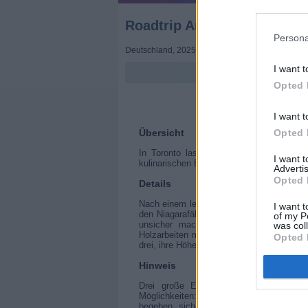
Roadtrip Amerika 3 - Drei S
Persona
Deutschland
,
2025
I want t
Opted 
I want t
Übersicht
Opted 
In Toronto lassen sich die drei Spitze
I want 
kulinarischen Buddy-Trip ihres Lebens. D
Advertis
Opted 
Details
Nach einem letzten kulinarischen Stopp i
I want t
den Niagarafällen planen sie bei einem 
of my P
unsicher machen. Sie lassen sich vo
was col
Holzarbeiten mit Motorsägen. Am ehemal
Opted 
drei, ihre Höhenangst mal wieder zu überw
Hinweis
Drei große Egos, ein Wohnmobil und 
Möglichkeiten: Die bekannten Köche u
begeben sich auf den Buddy-Trip ihre