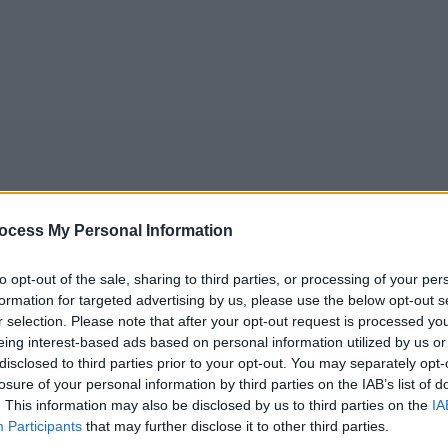
ocess My Personal Information
to opt-out of the sale, sharing to third parties, or processing of your per
formation for targeted advertising by us, please use the below opt-out s
5
Tipps
Sender
Merkzettel
TV-Agent
Fußball
r selection. Please note that after your opt-out request is processed y
e
Mo
Di
Mi
Do
Fr
Sa
eing interest-based ads based on personal information utilized by us or
disclosed to third parties prior to your opt-out. You may separately opt-
losure of your personal information by third parties on the IAB’s list of
. This information may also be disclosed by us to third parties on the
IA
Participants
that may further disclose it to other third parties.
merika 3 - Drei Spitzenköche auf vier Rädern - Report / Lan
Alle Sender