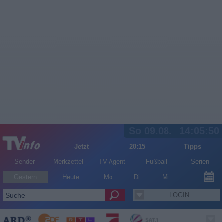
So 09.08.
14:05:50
Jetzt
20:15
Tipps
Sender
Merkzettel
TV-Agent
Fußball
Serien
Gestern
Heute
Mo
Di
Mi
LOGIN