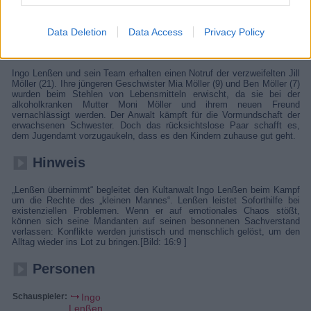
Team helfen? Kultanwalt Ingo Lenßen setzt sich für die Rechte des
„kleinen Mannes“ ein.
Data Deletion
Data Access
Privacy Policy
Details
Ingo Lenßen und sein Team erhalten einen Notruf der verzweifelten Jill
Möller (21). Ihre jüngeren Geschwister Mia Möller (9) und Ben Möller (7)
wurden beim Stehlen von Lebensmitteln erwischt, da sie bei der
alkoholkranken Mutter Moni Möller und ihrem neuen Freund
vernachlässigt werden. Der Anwalt kämpft für die Vormundschaft der
erwachsenen Schwester. Doch das rücksichtslose Paar schafft es,
dem Jugendamt vorzugaukeln, dass es den Kindern zuhause gut geht.
Hinweis
„Lenßen übernimmt“ begleitet den Kultanwalt Ingo Lenßen beim Kampf
um die Rechte des „kleinen Mannes“. Lenßen leistet Soforthilfe bei
existenziellen Problemen. Wenn er auf emotionales Chaos stößt,
können sich seine Mandanten auf seinen besonnenen Sachverstand
verlassen: Konflikte werden juristisch und menschlich gelöst, um den
Alltag wieder ins Lot zu bringen.[Bild: 16:9 ]
Personen
Schauspieler:
Ingo
Lenßen