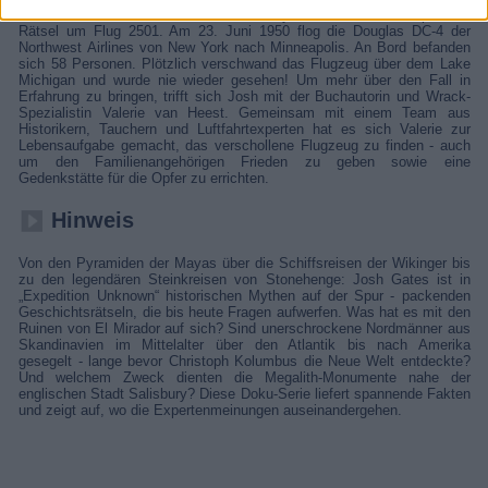
Josh Gates nimmt ein 70 Jahre altes Mysterium unter die Lupe: das
Rätsel um Flug 2501. Am 23. Juni 1950 flog die Douglas DC-4 der
Northwest Airlines von New York nach Minneapolis. An Bord befanden
sich 58 Personen. Plötzlich verschwand das Flugzeug über dem Lake
Michigan und wurde nie wieder gesehen! Um mehr über den Fall in
Erfahrung zu bringen, trifft sich Josh mit der Buchautorin und Wrack-
Spezialistin Valerie van Heest. Gemeinsam mit einem Team aus
Historikern, Tauchern und Luftfahrtexperten hat es sich Valerie zur
Lebensaufgabe gemacht, das verschollene Flugzeug zu finden - auch
um den Familienangehörigen Frieden zu geben sowie eine
Gedenkstätte für die Opfer zu errichten.
Hinweis
Von den Pyramiden der Mayas über die Schiffsreisen der Wikinger bis
zu den legendären Steinkreisen von Stonehenge: Josh Gates ist in
„Expedition Unknown“ historischen Mythen auf der Spur - packenden
Geschichtsrätseln, die bis heute Fragen aufwerfen. Was hat es mit den
Ruinen von El Mirador auf sich? Sind unerschrockene Nordmänner aus
Skandinavien im Mittelalter über den Atlantik bis nach Amerika
gesegelt - lange bevor Christoph Kolumbus die Neue Welt entdeckte?
Und welchem Zweck dienten die Megalith-Monumente nahe der
englischen Stadt Salisbury? Diese Doku-Serie liefert spannende Fakten
und zeigt auf, wo die Expertenmeinungen auseinandergehen.