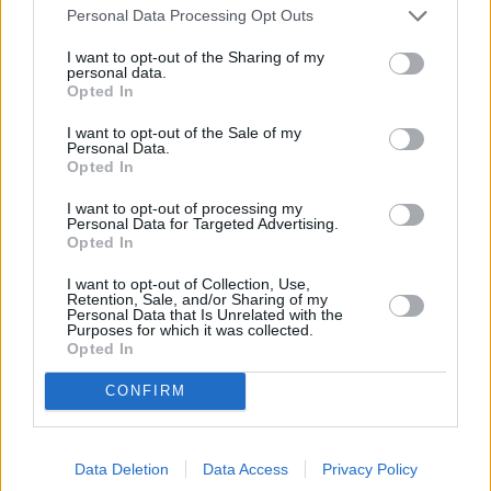
Personal Data Processing Opt Outs
I want to opt-out of the Sharing of my
personal data.
Opted In
I want to opt-out of the Sale of my
Personal Data.
Opted In
I want to opt-out of processing my
Personal Data for Targeted Advertising.
Opted In
I want to opt-out of Collection, Use,
Expedition Unknown - Mythen auf der Spur (Expedition Unknown)
Retention, Sale, and/or Sharing of my
Personal Data that Is Unrelated with the
Purposes for which it was collected.
Rätsel um Flug 2501 (
USA
,
2019
)
Opted In
Folge 14 Staffel 6
CONFIRM
Report
Dokumentation
Details
Data Deletion
Data Access
Privacy Policy