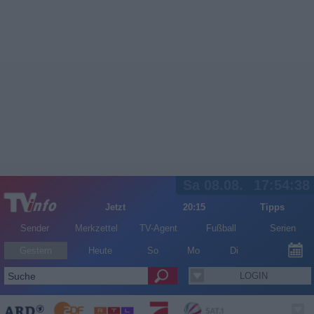
Sa 08.08.
17:54:38
Jetzt
20:15
Tipps
Sender
Merkzettel
TV-Agent
Fußball
Serien
Gestern
Heute
So
Mo
Di
LOGIN