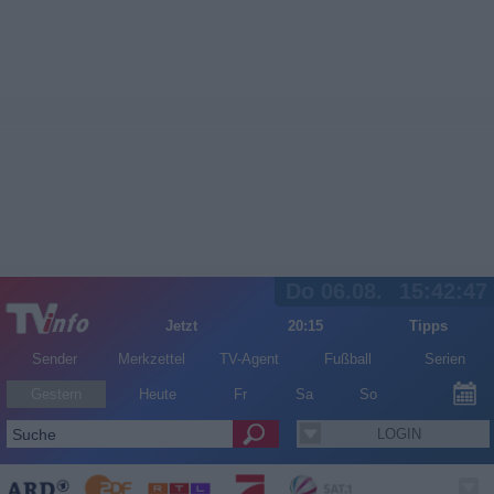
Do 06.08.
15:42:47
Jetzt
20:15
Tipps
Sender
Merkzettel
TV-Agent
Fußball
Serien
Gestern
Heute
Fr
Sa
So
LOGIN