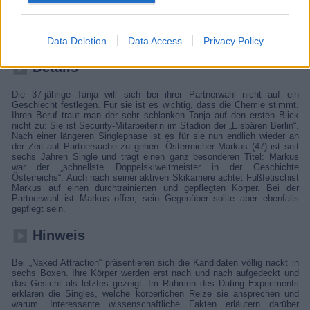
Moderatorin Milka Loff Fernandes präsentiert zwei Singles, die aus
jeweils sechs nackten Kandidaten ihren Traumpartner auswählen
dürfen. Dieses Mal sind Berlinerin Tanja (37) und Markus (47) auf der
Suche nach der großen Liebe.
Data Deletion
Data Access
Privacy Policy
Details
Die 37-jährige Tanja will sich bei ihrer Partnerwahl nicht auf ein
Geschlecht festlegen. Für sie ist es wichtig, dass die Chemie stimmt.
Ihren Beruf traut man der sehr schlanken Tanja auf den ersten Blick
nicht zu: Sie ist Security-Mitarbeiterin im Stadion der „Eisbären Berlin“.
Nach einer längeren Singlephase ist es für sie nun endlich wieder an
der Zeit auf Partnersuche zu gehen. Österreicher Markus (47) ist seit
sechs Jahren Single und trägt einen ganz besonderen Titel: Markus
war der „schnellste Doppelskiweltmeister in der Geschichte
Österreichs“. Auch nach seiner aktiven Skikarriere achtet Fußfetischist
Markus auf einen durchtrainierten und gepflegten Körper. Bei der
Partnerwahl ist Markus offen, sein Gegenüber sollte aber ebenfalls
gepflegt sein.
Hinweis
Bei „Naked Attraction“ präsentieren sich die Kandidaten völlig nackt in
sechs Boxen. Ihre Körper werden erst nach und nach aufgedeckt und
das Gesicht als letztes gezeigt. Im Rahmen des Dating Experiments
erklären die Singles, welche körperlichen Reize sie ansprechen und
warum. Interessante wissenschaftliche Fakten erläutern darüber