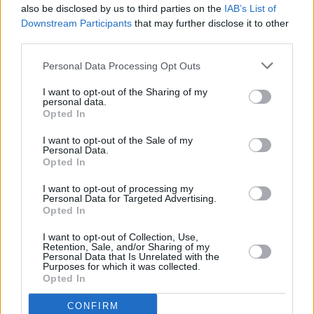
also be disclosed by us to third parties on the
IAB’s List of
Downstream Participants
that may further disclose it to other
third parties.
Personal Data Processing Opt Outs
I want to opt-out of the Sharing of my
personal data.
Opted In
I want to opt-out of the Sale of my
Personal Data.
Opted In
Naked Attraction - Dating hautnah
I want to opt-out of processing my
Personal Data for Targeted Advertising.
Opted In
Tanja und Markus (
Deutschland
,
2018
)
Folge 5 Staffel: 2
I want to opt-out of Collection, Use,
Retention, Sale, and/or Sharing of my
Personal Data that Is Unrelated with the
Unterhaltung
Dateshow
Purposes for which it was collected.
Opted In
Übersicht
CONFIRM