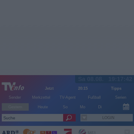
Sa 08.08.
19:17:42
Jetzt
20:15
Tipps
Sender
Merkzettel
TV-Agent
Fußball
Serien
Gestern
Heute
So
Mo
Di
LOGIN