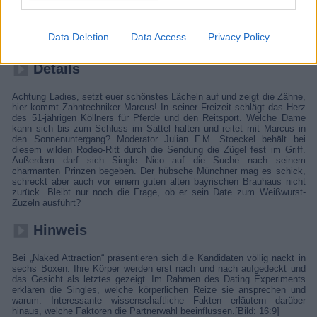
Zahntechniker Marcus, ein 51-jähriger Kölner, liebt Pferde und
Reitsport. Er sucht eine Frau, die sich im Sattel behauptet und mit ihm
in den Sonnenuntergang reitet. Moderator Julian F.M. Stoeckel führt
Data Deletion
Data Access
Privacy Policy
durch die Sendung.
Details
Achtung Ladies, setzt euer schönstes Lächeln auf und zeigt die Zähne,
hier kommt Zahntechniker Marcus! In seiner Freizeit schlägt das Herz
des 51-jährigen Köllners für Pferde und den Reitsport. Welche Dame
kann sich bis zum Schluss im Sattel halten und reitet mit Marcus in
den Sonnenuntergang? Moderator Julian F.M. Stoeckel behält bei
diesem wilden Rodeo-Ritt durch die Sendung die Zügel fest im Griff.
Außerdem darf sich Single Nico auf die Suche nach seinem
charmanten Prinzen begeben. Der hübsche Münchner mag es schick,
schreckt aber auch vor einem guten alten bayrischen Brauhaus nicht
zurück. Bleibt nur noch die Frage, ob er sein Date zum Weißwurst-
Zuzeln ausführt?
Hinweis
Bei „Naked Attraction“ präsentieren sich die Kandidaten völlig nackt in
sechs Boxen. Ihre Körper werden erst nach und nach aufgedeckt und
das Gesicht als letztes gezeigt. Im Rahmen des Dating Experiments
erklären die Singles, welche körperlichen Reize sie ansprechen und
warum. Interessante wissenschaftliche Fakten erläutern darüber
hinaus, welche Faktoren die Partnerwahl beeinflussen.[Bild: 16:9]