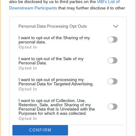
also be disclosed by us to third parties on the
IAB’s List of
Downstream Participants
that may further disclose it to other
third parties.
Personal Data Processing Opt Outs
I want to opt-out of the Sharing of my
personal data.
Opted In
I want to opt-out of the Sale of my
Personal Data.
Opted In
I want to opt-out of processing my
Naked Attraction - Dating hautnah
Personal Data for Targeted Advertising.
Opted In
Marcus & Nico (
Deutschland
,
2023
)
Folge 8 Staffel: 6
I want to opt-out of Collection, Use,
Retention, Sale, and/or Sharing of my
Personal Data that Is Unrelated with the
Purposes for which it was collected.
Unterhaltung
Dateshow
Opted In
Übersicht
CONFIRM