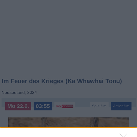
Im Feuer des Krieges (Ka Whawhai Tonu)
Neuseeland
,
2024
Mo 22.6.
03:55
Spielfilm
Actionfilm