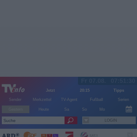
Fr 07.08.
07:51:31
Jetzt
20:15
Tipps
Sender
Merkzettel
TV-Agent
Fußball
Serien
Gestern
Heute
Sa
So
Mo
LOGIN