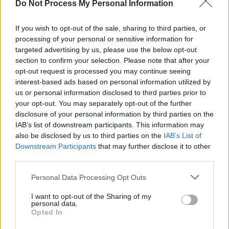
Do Not Process My Personal Information
If you wish to opt-out of the sale, sharing to third parties, or
processing of your personal or sensitive information for
targeted advertising by us, please use the below opt-out
section to confirm your selection. Please note that after your
opt-out request is processed you may continue seeing
interest-based ads based on personal information utilized by
us or personal information disclosed to third parties prior to
your opt-out. You may separately opt-out of the further
Bild 1 von 4
disclosure of your personal information by third parties on the
IAB’s list of downstream participants. This information may
.
also be disclosed by us to third parties on the
IAB’s List of
Downstream Participants
that may further disclose it to other
third parties.
Details
Personal Data Processing Opt Outs
Neuseeland, 1864: Als britische Soldaten auf die Hauptinseln
I want to opt-out of the Sharing of my
vorrücken, setzen die Maori alles daran, ihre Heimat zu verteidigen.
personal data.
Neuseeländischer Kriegsfilm.
Opted In
Personen