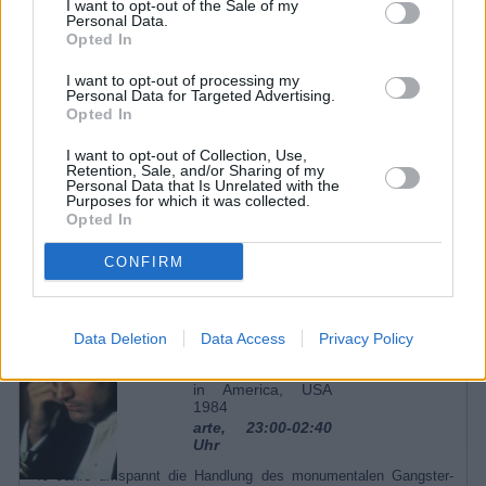
I want to opt-out of the Sale of my
Personal Data.
Opted In
Schauspieler:
Cliff Curtis
Wi Toka
Rolle
Temuera
Rewi Maniapoto
Morrison
I want to opt-out of processing my
Jason Flemyng
Daniel Morgan
Personal Data for Targeted Advertising.
Miriama Smith
Turama
Opted In
Jack Barry
Sergeant Taylor
Regie:
Mike Jonathan
I want to opt-out of Collection, Use,
Drehbuch:
Tim Worrall
Retention, Sale, and/or Sharing of my
Personal Data that Is Unrelated with the
Purposes for which it was collected.
Opted In
1 weiterer Sendetermin
CONFIRM
Top-Spielfilm am 22.06.
SPIELFILM
Es war einmal in
Data Deletion
Data Access
Privacy Policy
Amerika
23:00
Once Upon a Time
in America, USA
1984
arte, 23:00-02:40
Uhr
40 Jahre umspannt die Handlung des monumentalen Gangster-