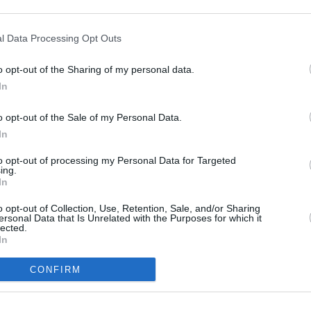
l Data Processing Opt Outs
o opt-out of the Sharing of my personal data.
In
o opt-out of the Sale of my Personal Data.
In
to opt-out of processing my Personal Data for Targeted
nicht nachvollziehen kann, wie sie 200 Dollar für eine winzig kleine Dose
ing.
 dachte, die Creme würde 20 Dollar kosten. Indes werden Axls
In
t: Im Unterricht soll er sich um eine Babypuppe kümmern, die einen
versuchen sich derweil als Handwerker.
o opt-out of Collection, Use, Retention, Sale, and/or Sharing
ersonal Data that Is Unrelated with the Purposes for which it
lected.
und ihren drei Kindern Axl, Sue und Brick in der amerikanischen Stadt
In
iger erfolgreich die Schule bestreiten, versuchen Mutter Frankie und
iliäre Chaos einigermaßen unter Kontrolle zu halten und genug Geld zu
CONFIRM
halten.