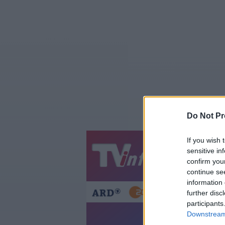
Do Not Pr
If you wish 
sensitive in
Jetzt
20:1
confirm you
Gestern
Heut
continue se
information 
further disc
participants
Downstream 
T