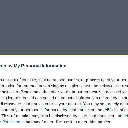
ocess My Personal Information
to opt-out of the sale, sharing to third parties, or processing of your per
formation for targeted advertising by us, please use the below opt-out s
5
Tipps
Sender
Merkzettel
TV-Agent
Fußball
r selection. Please note that after your opt-out request is processed y
e
Sa
So
Mo
Di
Mi
Do
eing interest-based ads based on personal information utilized by us or
disclosed to third parties prior to your opt-out. You may separately opt-
losure of your personal information by third parties on the IAB’s list of
. This information may also be disclosed by us to third parties on the
IA
Participants
that may further disclose it to other third parties.
he Middle - Der Nebenjob(The Big Chill) - Serie / Comedyser
Alle Sender