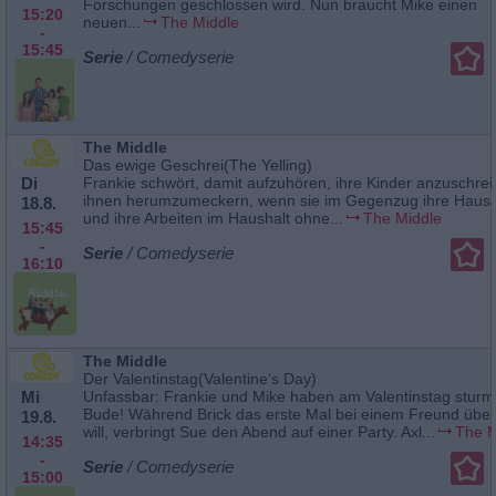
Forschungen geschlossen wird. Nun braucht Mike einen
15:20
neuen...
The Middle
-
15:45
Serie
/ Comedyserie
The Middle
Das ewige Geschrei(The Yelling)
Di
Frankie schwört, damit aufzuhören, ihre Kinder anzuschre
ihnen herumzumeckern, wenn sie im Gegenzug ihre Haus
18.8.
und ihre Arbeiten im Haushalt ohne...
The Middle
15:45
-
Serie
/ Comedyserie
16:10
The Middle
Der Valentinstag(Valentine‘s Day)
Mi
Unfassbar: Frankie und Mike haben am Valentinstag sturm
Bude! Während Brick das erste Mal bei einem Freund übe
19.8.
will, verbringt Sue den Abend auf einer Party. Axl...
The M
14:35
-
Serie
/ Comedyserie
15:00