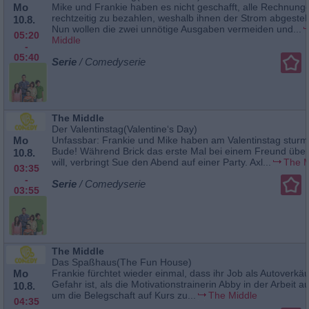
Mo
Mike und Frankie haben es nicht geschafft, alle Rechnung
rechtzeitig zu bezahlen, weshalb ihnen der Strom abgestell
10.8.
Nun wollen die zwei unnötige Ausgaben vermeiden und...
05:20
Middle
-
05:40
Serie
/ Comedyserie
The Middle
Der Valentinstag(Valentine‘s Day)
Mo
Unfassbar: Frankie und Mike haben am Valentinstag sturm
Bude! Während Brick das erste Mal bei einem Freund übe
10.8.
will, verbringt Sue den Abend auf einer Party. Axl...
The M
03:35
-
Serie
/ Comedyserie
03:55
The Middle
Das Spaßhaus(The Fun House)
Mo
Frankie fürchtet wieder einmal, dass ihr Job als Autoverkäu
Gefahr ist, als die Motivationstrainerin Abby in der Arbeit au
10.8.
um die Belegschaft auf Kurs zu...
The Middle
04:35