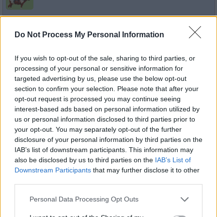
The Middle
Der Muttertag(Mother‘s Day)
Do Not Process My Personal Information
So
Frankie wird am Muttertag vor Augen geführt, dass sie meh
und die Kinder tut als für sich selbst. Kurzerhand beschließt
16.8.
eigene Mutter zu besuchen. Kaum ist...
The Middle
03:10
If you wish to opt-out of the sale, sharing to third parties, or
-
Serie
/ Comedyserie
processing of your personal or sensitive information for
03:35
targeted advertising by us, please use the below opt-out
section to confirm your selection. Please note that after your
opt-out request is processed you may continue seeing
interest-based ads based on personal information utilized by
The Middle
us or personal information disclosed to third parties prior to
Das neue Schuljahr(Back to School)
your opt-out. You may separately opt-out of the further
So
Es ist der erste Tag nach den Sommerferien und Frankie ist
gestresst. Wie soll sie es nur schaffen, die ganzen Termine
16.8.
disclosure of your personal information by third parties on the
Kinder im Blick zu behalten? Beim Versuch,...
The Middl
IAB’s list of downstream participants. This information may
04:15
-
also be disclosed by us to third parties on the
IAB’s List of
Serie
/ Comedyserie
04:35
Downstream Participants
that may further disclose it to other
third parties.
Personal Data Processing Opt Outs
The Middle
Der Kratzer(The Scratch)