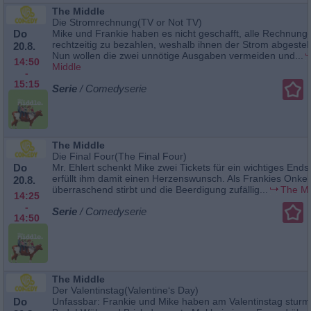
The Middle
Die Stromrechnung(TV or Not TV)
Do
Mike und Frankie haben es nicht geschafft, alle Rechnung
rechtzeitig zu bezahlen, weshalb ihnen der Strom abgestell
20.8.
Nun wollen die zwei unnötige Ausgaben vermeiden und...
14:50
Middle
-
15:15
Serie
/ Comedyserie
The Middle
Die Final Four(The Final Four)
Do
Mr. Ehlert schenkt Mike zwei Tickets für ein wichtiges Ends
erfüllt ihm damit einen Herzenswunsch. Als Frankies Onkel
20.8.
überraschend stirbt und die Beerdigung zufällig...
The Mi
14:25
-
Serie
/ Comedyserie
14:50
The Middle
Der Valentinstag(Valentine‘s Day)
Do
Unfassbar: Frankie und Mike haben am Valentinstag sturm