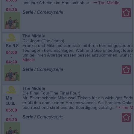
und ihre Arbeiten im Haushalt ohne...
The Middle
-
05:25
Serie
/ Comedyserie
The Middle
Die Jeans(The Jeans)
So 9.8.
Frankie und Mike müssen sich mit ihren hormongesteuert
Teenagern herumschlagen: Während Sue unbedingt teure J
04:00
um bei ihren Altersgenossen besser anzukommen, wünscht
-
Middle
04:20
Serie
/ Comedyserie
The Middle
Die Final Four(The Final Four)
Mo
Mr. Ehlert schenkt Mike zwei Tickets für ein wichtiges Ends
erfüllt ihm damit einen Herzenswunsch. Als Frankies Onkel
10.8.
überraschend stirbt und die Beerdigung zufällig...
The Mi
05:00
-
Serie
/ Comedyserie
05:20