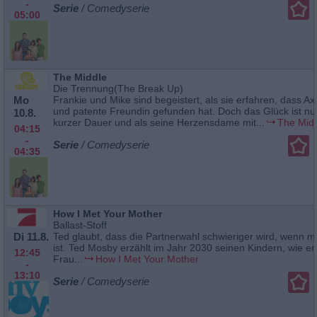
-
Serie
/ Comedyserie
05:00
The Middle
Die Trennung(The Break Up)
Mo
Frankie und Mike sind begeistert, als sie erfahren, dass Axl
und patente Freundin gefunden hat. Doch das Glück ist nu
10.8.
kurzer Dauer und als seine Herzensdame mit...
The Mid
04:15
-
Serie
/ Comedyserie
04:35
How I Met Your Mother
Ballast-Stoff
Di 11.8.
Ted glaubt, dass die Partnerwahl schwieriger wird, wenn 
ist. Ted Mosby erzählt im Jahr 2030 seinen Kindern, wie er
12:45
Frau...
How I Met Your Mother
-
13:10
Serie
/ Comedyserie