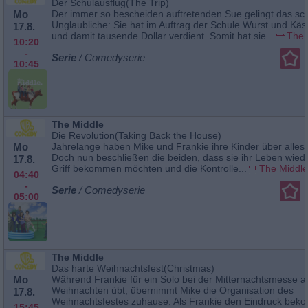
Der Schulausflug(The Trip)
Mo
Der immer so bescheiden auftretenden Sue gelingt das sch
Unglaubliche: Sie hat im Auftrag der Schule Wurst und Käs
17.8.
und damit tausende Dollar verdient. Somit hat sie...
The 
10:20
-
Serie
/ Comedyserie
10:45
The Middle
Die Revolution(Taking Back the House)
Mo
Jahrelange haben Mike und Frankie ihre Kinder über alles g
Doch nun beschließen die beiden, dass sie ihr Leben wiede
17.8.
Griff bekommen möchten und die Kontrolle...
The Middle
04:40
-
Serie
/ Comedyserie
05:00
The Middle
Das harte Weihnachtsfest(Christmas)
Mo
Während Frankie für ein Solo bei der Mitternachtsmesse a
Weihnachten übt, übernimmt Mike die Organisation des
17.8.
Weihnachtsfestes zuhause. Als Frankie den Eindruck bek
15:45