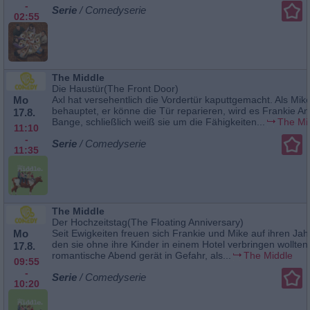
-
Serie
/ Comedyserie
02:55
The Middle
Die Haustür(The Front Door)
Mo
Axl hat versehentlich die Vordertür kaputtgemacht. Als Mik
behauptet, er könne die Tür reparieren, wird es Frankie A
17.8.
Bange, schließlich weiß sie um die Fähigkeiten...
The Mi
11:10
-
Serie
/ Comedyserie
11:35
The Middle
Der Hochzeitstag(The Floating Anniversary)
Mo
Seit Ewigkeiten freuen sich Frankie und Mike auf ihren Jah
den sie ohne ihre Kinder in einem Hotel verbringen wollten
17.8.
romantische Abend gerät in Gefahr, als...
The Middle
09:55
-
Serie
/ Comedyserie
10:20