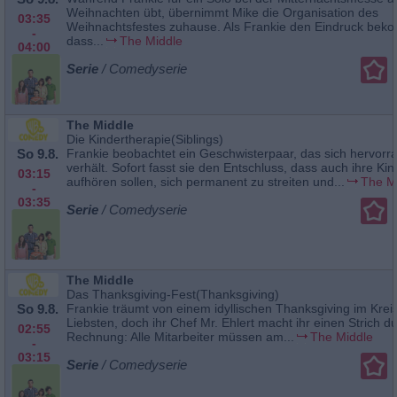
Weihnachten übt, übernimmt Mike die Organisation des
03:35
Weihnachtsfestes zuhause. Als Frankie den Eindruck bek
-
dass...
The Middle
04:00
Serie
/ Comedyserie
The Middle
Die Kindertherapie(Siblings)
So 9.8.
Frankie beobachtet ein Geschwisterpaar, das sich hervorr
verhält. Sofort fasst sie den Entschluss, dass auch ihre Kin
03:15
aufhören sollen, sich permanent zu streiten und...
The M
-
03:35
Serie
/ Comedyserie
The Middle
Das Thanksgiving-Fest(Thanksgiving)
So 9.8.
Frankie träumt von einem idyllischen Thanksgiving im Kreis
Liebsten, doch ihr Chef Mr. Ehlert macht ihr einen Strich d
02:55
Rechnung: Alle Mitarbeiter müssen am...
The Middle
-
03:15
Serie
/ Comedyserie