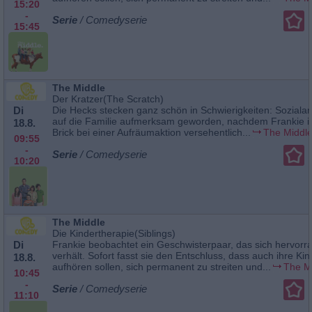
15:20
-
Serie
/ Comedyserie
15:45
The Middle
Der Kratzer(The Scratch)
Di
Die Hecks stecken ganz schön in Schwierigkeiten: Sozialarb
auf die Familie aufmerksam geworden, nachdem Frankie i
18.8.
Brick bei einer Aufräumaktion versehentlich...
The Middl
09:55
-
Serie
/ Comedyserie
10:20
The Middle
Die Kindertherapie(Siblings)
Di
Frankie beobachtet ein Geschwisterpaar, das sich hervorr
verhält. Sofort fasst sie den Entschluss, dass auch ihre Kin
18.8.
aufhören sollen, sich permanent zu streiten und...
The M
10:45
-
Serie
/ Comedyserie
11:10