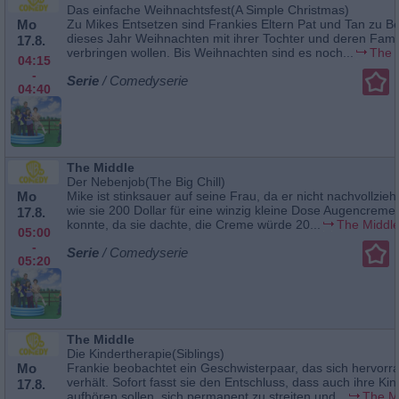
Das einfache Weihnachtsfest(A Simple Christmas)
Mo
Zu Mikes Entsetzen sind Frankies Eltern Pat und Tan zu B
dieses Jahr Weihnachten mit ihrer Tochter und deren Famil
17.8.
verbringen wollen. Bis Weihnachten sind es noch...
The 
04:15
-
Serie
/ Comedyserie
04:40
The Middle
Der Nebenjob(The Big Chill)
Mo
Mike ist stinksauer auf seine Frau, da er nicht nachvollzie
wie sie 200 Dollar für eine winzig kleine Dose Augencreme
17.8.
konnte, da sie dachte, die Creme würde 20...
The Middl
05:00
-
Serie
/ Comedyserie
05:20
The Middle
Die Kindertherapie(Siblings)
Mo
Frankie beobachtet ein Geschwisterpaar, das sich hervorr
verhält. Sofort fasst sie den Entschluss, dass auch ihre Kin
17.8.
aufhören sollen, sich permanent zu streiten und...
The M