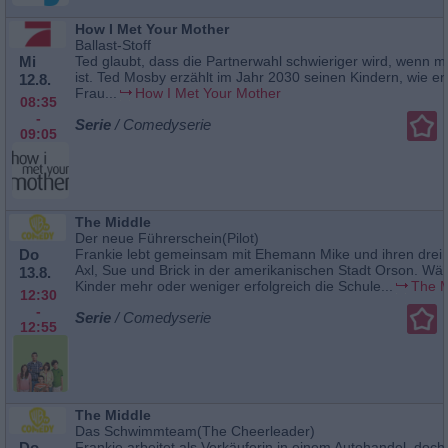
How I Met Your Mother
Ballast-Stoff
Mi
Ted glaubt, dass die Partnerwahl schwieriger wird, wenn 
ist. Ted Mosby erzählt im Jahr 2030 seinen Kindern, wie er
12.8.
Frau...
How I Met Your Mother
08:35
-
Serie
/ Comedyserie
09:05
The Middle
Der neue Führerschein(Pilot)
Do
Frankie lebt gemeinsam mit Ehemann Mike und ihren drei 
Axl, Sue und Brick in der amerikanischen Stadt Orson. Wä
13.8.
Kinder mehr oder weniger erfolgreich die Schule...
The M
12:30
-
Serie
/ Comedyserie
12:55
The Middle
Das Schwimmteam(The Cheerleader)
Do
Frankie arbeitet als Verkäuferin in einem Autohandel, doch