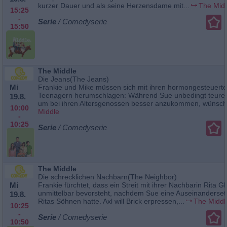
kurzer Dauer und als seine Herzensdame mit...
The Mid
15:25
-
Serie
/ Comedyserie
15:50
The Middle
Die Jeans(The Jeans)
Mi
Frankie und Mike müssen sich mit ihren hormongesteuert
Teenagern herumschlagen: Während Sue unbedingt teure J
19.8.
um bei ihren Altersgenossen besser anzukommen, wünscht
10:00
Middle
-
10:25
Serie
/ Comedyserie
The Middle
Die schrecklichen Nachbarn(The Neighbor)
Mi
Frankie fürchtet, dass ein Streit mit ihrer Nachbarin Rita G
unmittelbar bevorsteht, nachdem Sue eine Auseinanderset
19.8.
Ritas Söhnen hatte. Axl will Brick erpressen,...
The Middl
10:25
-
Serie
/ Comedyserie
10:50