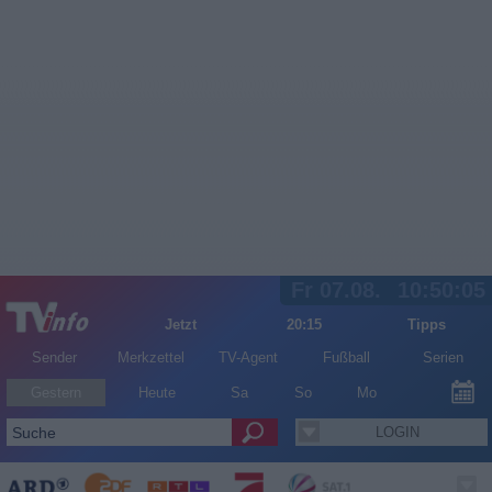
Fr 07.08.
10:50:06
Jetzt
20:15
Tipps
Sender
Merkzettel
TV-Agent
Fußball
Serien
Gestern
Heute
Sa
So
Mo
LOGIN