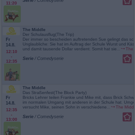
Serie
/ Comedyserie
11:20
The Middle
Der Schulausflug(The Trip)
Fr
Der immer so bescheiden auftretenden Sue gelingt das sch
Unglaubliche: Sie hat im Auftrag der Schule Wurst und Käs
14.8.
und damit tausende Dollar verdient. Somit hat sie...
The 
12:10
-
Serie
/ Comedyserie
12:35
The Middle
Das Straßenfest(The Block Party)
Fr
Bricks Lehrer teilen Frankie und Mike mit, dass Brick Schwi
im normalen Umgang mit anderen in der Schule hat. Umg
14.8.
versucht Mike, seinen Sohn in verschiedene...
The Middl
12:35
-
Serie
/ Comedyserie
13:00