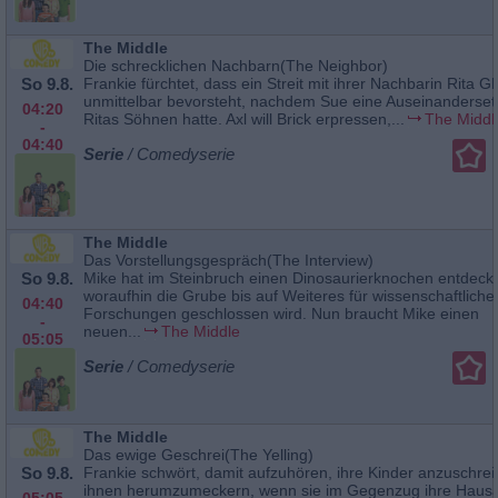
The Middle
Die schrecklichen Nachbarn(The Neighbor)
So 9.8.
Frankie fürchtet, dass ein Streit mit ihrer Nachbarin Rita G
unmittelbar bevorsteht, nachdem Sue eine Auseinanderset
04:20
Ritas Söhnen hatte. Axl will Brick erpressen,...
The Middl
-
04:40
Serie
/ Comedyserie
The Middle
Das Vorstellungsgespräch(The Interview)
So 9.8.
Mike hat im Steinbruch einen Dinosaurierknochen entdeckt
woraufhin die Grube bis auf Weiteres für wissenschaftliche
04:40
Forschungen geschlossen wird. Nun braucht Mike einen
-
neuen...
The Middle
05:05
Serie
/ Comedyserie
The Middle
Das ewige Geschrei(The Yelling)
So 9.8.
Frankie schwört, damit aufzuhören, ihre Kinder anzuschre
ihnen herumzumeckern, wenn sie im Gegenzug ihre Haus
05:05