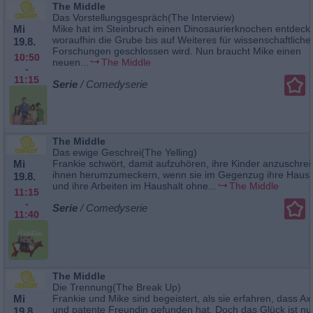
The Middle
Das Vorstellungsgespräch(The Interview)
Mi
Mike hat im Steinbruch einen Dinosaurierknochen entdeckt
woraufhin die Grube bis auf Weiteres für wissenschaftliche
19.8.
Forschungen geschlossen wird. Nun braucht Mike einen
10:50
neuen...
The Middle
-
11:15
Serie
/ Comedyserie
The Middle
Das ewige Geschrei(The Yelling)
Mi
Frankie schwört, damit aufzuhören, ihre Kinder anzuschre
ihnen herumzumeckern, wenn sie im Gegenzug ihre Haus
19.8.
und ihre Arbeiten im Haushalt ohne...
The Middle
11:15
-
Serie
/ Comedyserie
11:40
The Middle
Die Trennung(The Break Up)
Mi
Frankie und Mike sind begeistert, als sie erfahren, dass Axl
und patente Freundin gefunden hat. Doch das Glück ist nu
19.8.