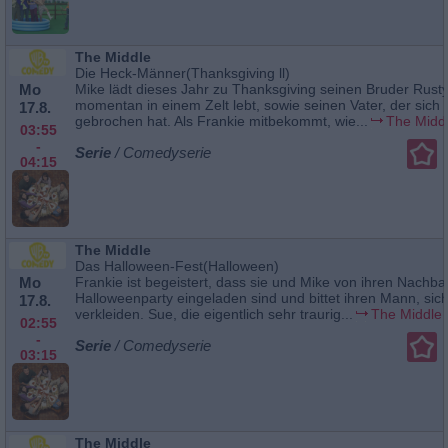
The Middle
Die Heck-Männer(Thanksgiving ll)
Mo
Mike lädt dieses Jahr zu Thanksgiving seinen Bruder Rusty
momentan in einem Zelt lebt, sowie seinen Vater, der sich 
17.8.
gebrochen hat. Als Frankie mitbekommt, wie...
The Midd
03:55
-
Serie
/ Comedyserie
04:15
The Middle
Das Halloween-Fest(Halloween)
Mo
Frankie ist begeistert, dass sie und Mike von ihren Nachba
Halloweenparty eingeladen sind und bittet ihren Mann, sic
17.8.
verkleiden. Sue, die eigentlich sehr traurig...
The Middle
02:55
-
Serie
/ Comedyserie
03:15
The Middle