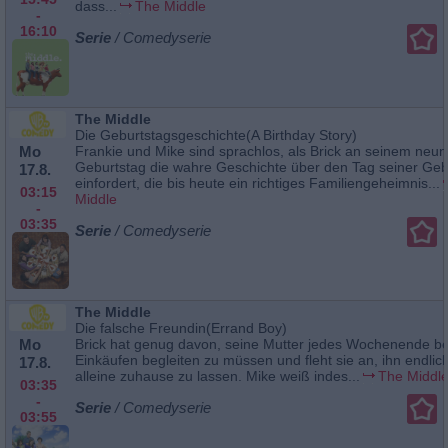
dass...
The Middle
-
16:10
Serie
/ Comedyserie
The Middle
Die Geburtstagsgeschichte(A Birthday Story)
Mo
Frankie und Mike sind sprachlos, als Brick an seinem neun
Geburtstag die wahre Geschichte über den Tag seiner Geb
17.8.
einfordert, die bis heute ein richtiges Familiengeheimnis...
03:15
Middle
-
03:35
Serie
/ Comedyserie
The Middle
Die falsche Freundin(Errand Boy)
Mo
Brick hat genug davon, seine Mutter jedes Wochenende be
Einkäufen begleiten zu müssen und fleht sie an, ihn endlic
17.8.
alleine zuhause zu lassen. Mike weiß indes...
The Middl
03:35
-
Serie
/ Comedyserie
03:55