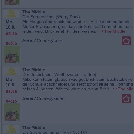
The Middle
Der Sorgendienst(Worry Duty)
Mo
Als Morgan überraschend wieder in Axls Leben auftaucht, 
Mutter Frankie Sorgen, dass ihr Sohn bald erneut an Lie
10.8.
leiden wird. Brick erfährt indes, was es...
The Middle
05:40
-
Serie
/ Comedyserie
06:05
The Middle
Der Buchstabier-Wettbewerb(The Bee)
Mo
Mike kann kaum glauben wie gut Brick beim Buchstabierw
der Schule abschneidet und setzt sofort all seine Hoffnung
10.8.
seinen Jüngsten. Wie toll wäre es, wenn Brick...
The Mid
03:55
-
Serie
/ Comedyserie
04:15
The Middle
Die Stromrechnung(TV or Not TV)