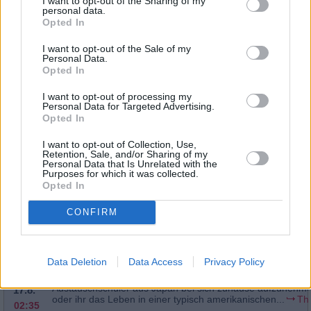
I want to opt-out of the Sharing of my
Mo
Die Hecks stecken ganz schön in Schwierigkeiten: Sozialarb
personal data.
auf die Familie aufmerksam geworden, nachdem Frankie i
17.8.
Opted In
Brick bei einer Aufräumaktion versehentlich...
The Middl
14:30
I want to opt-out of the Sale of my
-
Serie
/ Comedyserie
Personal Data.
14:55
Opted In
I want to opt-out of processing my
Personal Data for Targeted Advertising.
Opted In
The Middle
Das Straßenfest(The Block Party)
Mo
Bricks Lehrer teilen Frankie und Mike mit, dass Brick Schwi
I want to opt-out of Collection, Use,
Retention, Sale, and/or Sharing of my
im normalen Umgang mit anderen in der Schule hat. Umg
17.8.
Personal Data that Is Unrelated with the
versucht Mike, seinen Sohn in verschiedene...
The Middl
10:45
Purposes for which it was collected.
-
Opted In
Serie
/ Comedyserie
11:10
CONFIRM
The Middle
Data Deletion
Data Access
Privacy Policy
Der Austauschschüler(Foreign Exchange)
Mo
Frankie kann Mike und die Kinder davon überzeugen, eine
Austauschschüler aus Japan bei sich zuhause aufzunehm
17.8.
oder ihr das Leben in einer typisch amerikanischen...
Th
02:35