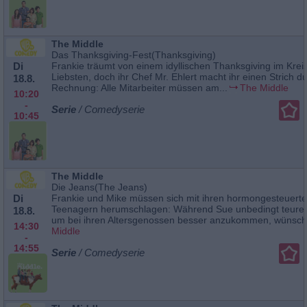
The Middle
Das Thanksgiving-Fest(Thanksgiving)
Di
Frankie träumt von einem idyllischen Thanksgiving im Kreis
Liebsten, doch ihr Chef Mr. Ehlert macht ihr einen Strich d
18.8.
Rechnung: Alle Mitarbeiter müssen am...
The Middle
10:20
-
Serie
/ Comedyserie
10:45
The Middle
Die Jeans(The Jeans)
Di
Frankie und Mike müssen sich mit ihren hormongesteuert
Teenagern herumschlagen: Während Sue unbedingt teure J
18.8.
um bei ihren Altersgenossen besser anzukommen, wünscht
14:30
Middle
-
14:55
Serie
/ Comedyserie