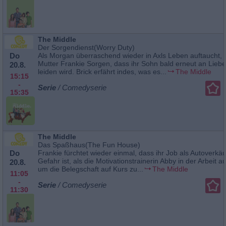
The Middle
Der Sorgendienst(Worry Duty)
Do
Als Morgan überraschend wieder in Axls Leben auftaucht, 
Mutter Frankie Sorgen, dass ihr Sohn bald erneut an Lie
20.8.
leiden wird. Brick erfährt indes, was es...
The Middle
15:15
-
Serie
/ Comedyserie
15:35
The Middle
Das Spaßhaus(The Fun House)
Do
Frankie fürchtet wieder einmal, dass ihr Job als Autoverkäu
Gefahr ist, als die Motivationstrainerin Abby in der Arbeit au
20.8.
um die Belegschaft auf Kurs zu...
The Middle
11:05
-
Serie
/ Comedyserie
11:30