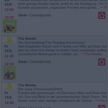
nicht genug Umsatz macht, droht ihr die Kündigung. Um m
13.8.
Kunden anzulocken, organisiert Frankie eine große...
Th
12:55
-
Serie
/ Comedyserie
13:20
The Middle
Der Hochzeitstag(The Floating Anniversary)
Fr
Seit Ewigkeiten freuen sich Frankie und Mike auf ihren Jah
den sie ohne ihre Kinder in einem Hotel verbringen wollten
14.8.
romantische Abend gerät in Gefahr, als...
The Middle
11:45
-
Serie
/ Comedyserie
12:10
The Middle
Der neue Führerschein(Pilot)
Fr
Frankie lebt gemeinsam mit Ehemann Mike und ihren drei 
Axl, Sue und Brick in der amerikanischen Stadt Orson. Wä
14.8.
Kinder mehr oder weniger erfolgreich die Schule...
The M
10:55
-