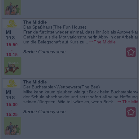
The Middle
Das Spaßhaus(The Fun House)
Mi
Frankie fürchtet wieder einmal, dass ihr Job als Autoverkäu
Gefahr ist, als die Motivationstrainerin Abby in der Arbeit au
19.8.
um die Belegschaft auf Kurs zu...
The Middle
15:50
-
Serie
/ Comedyserie
16:15
The Middle
Der Buchstabier-Wettbewerb(The Bee)
Mi
Mike kann kaum glauben wie gut Brick beim Buchstabierw
der Schule abschneidet und setzt sofort all seine Hoffnung
19.8.
seinen Jüngsten. Wie toll wäre es, wenn Brick...
The Mid
15:00
-
Serie
/ Comedyserie
15:25