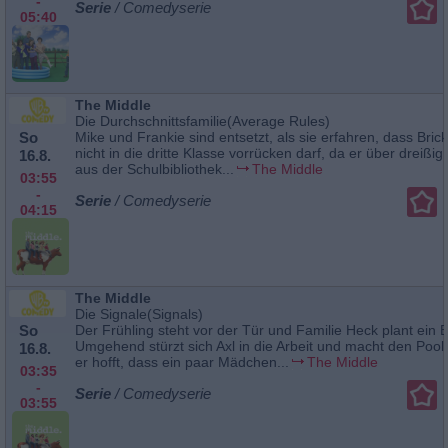
-
Serie
/ Comedyserie
05:40
The Middle
Die Durchschnittsfamilie(Average Rules)
So
Mike und Frankie sind entsetzt, als sie erfahren, dass Brick 
nicht in die dritte Klasse vorrücken darf, da er über dreißi
16.8.
aus der Schulbibliothek...
The Middle
03:55
-
Serie
/ Comedyserie
04:15
The Middle
Die Signale(Signals)
So
Der Frühling steht vor der Tür und Familie Heck plant ein 
Umgehend stürzt sich Axl in die Arbeit und macht den Pool
16.8.
er hofft, dass ein paar Mädchen...
The Middle
03:35
-
Serie
/ Comedyserie
03:55