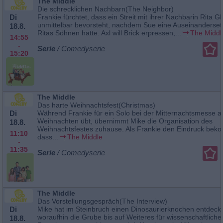
The Middle
Die schrecklichen Nachbarn(The Neighbor)
Di
Frankie fürchtet, dass ein Streit mit ihrer Nachbarin Rita G
unmittelbar bevorsteht, nachdem Sue eine Auseinanderset
18.8.
Ritas Söhnen hatte. Axl will Brick erpressen,...
The Middl
14:55
-
Serie
/ Comedyserie
15:20
The Middle
Das harte Weihnachtsfest(Christmas)
Di
Während Frankie für ein Solo bei der Mitternachtsmesse a
Weihnachten übt, übernimmt Mike die Organisation des
18.8.
Weihnachtsfestes zuhause. Als Frankie den Eindruck bek
11:10
dass...
The Middle
-
11:35
Serie
/ Comedyserie
The Middle
Das Vorstellungsgespräch(The Interview)
Di
Mike hat im Steinbruch einen Dinosaurierknochen entdeckt
woraufhin die Grube bis auf Weiteres für wissenschaftliche
18.8.