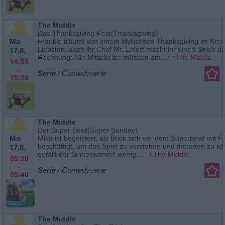
The Middle
Das Thanksgiving-Fest(Thanksgiving)
Mo
Frankie träumt von einem idyllischen Thanksgiving im Kreis
Liebsten, doch ihr Chef Mr. Ehlert macht ihr einen Strich d
17.8.
Rechnung: Alle Mitarbeiter müssen am...
The Middle
14:55
-
Serie
/ Comedyserie
15:20
The Middle
Der Super Bowl(Super Sunday)
Mo
Mike ist begeistert, als Brick sich vor dem Superbowl mit Fo
beschäftigt, um das Spiel zu verstehen und mitreden zu kö
17.8.
gefällt der Sinneswandel wenig,...
The Middle
05:20
-
Serie
/ Comedyserie
05:40
The Middle