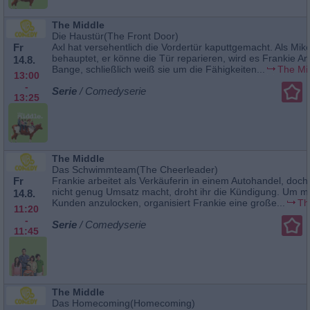
The Middle
Die Haustür(The Front Door)
Fr
Axl hat versehentlich die Vordertür kaputtgemacht. Als Mik
behauptet, er könne die Tür reparieren, wird es Frankie A
14.8.
Bange, schließlich weiß sie um die Fähigkeiten...
The Mi
13:00
-
Serie
/ Comedyserie
13:25
The Middle
Das Schwimmteam(The Cheerleader)
Fr
Frankie arbeitet als Verkäuferin in einem Autohandel, doch
nicht genug Umsatz macht, droht ihr die Kündigung. Um m
14.8.
Kunden anzulocken, organisiert Frankie eine große...
Th
11:20
-
Serie
/ Comedyserie
11:45
The Middle
Das Homecoming(Homecoming)