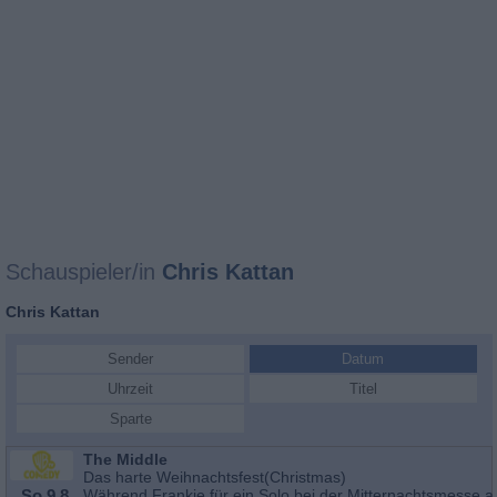
Schauspieler/in
Chris Kattan
Chris Kattan
Sender
Datum
Uhrzeit
Titel
Sparte
The Middle
Das harte Weihnachtsfest(Christmas)
So 9.8.
Während Frankie für ein Solo bei der Mitternachtsmesse a