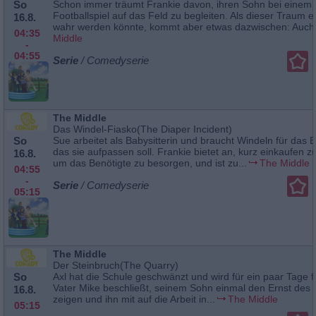
So
Schon immer träumt Frankie davon, ihren Sohn bei einem
Footballspiel auf das Feld zu begleiten. Als dieser Traum e
16.8.
wahr werden könnte, kommt aber etwas dazwischen: Auch.
04:35
Middle
-
04:55
Serie
/ Comedyserie
The Middle
Das Windel-Fiasko(The Diaper Incident)
So
Sue arbeitet als Babysitterin und braucht Windeln für das B
das sie aufpassen soll. Frankie bietet an, kurz einkaufen z
16.8.
um das Benötigte zu besorgen, und ist zu...
The Middle
04:55
-
Serie
/ Comedyserie
05:15
The Middle
Der Steinbruch(The Quarry)
So
Axl hat die Schule geschwänzt und wird für ein paar Tage fre
Vater Mike beschließt, seinem Sohn einmal den Ernst des
16.8.
zeigen und ihn mit auf die Arbeit in...
The Middle
05:15