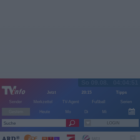
So 09.08.
04:04:51
Jetzt
20:15
Tipps
Sender
Merkzettel
TV-Agent
Fußball
Serien
Gestern
Heute
Mo
Di
Mi
LOGIN