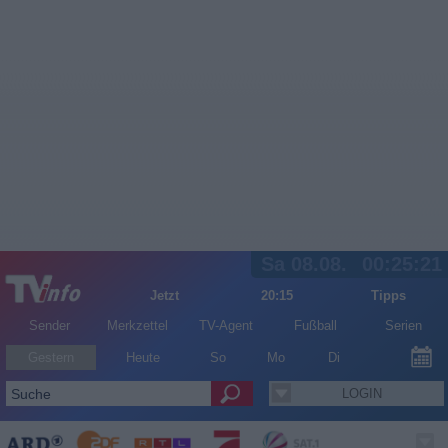
Sa 08.08.
00:25:21
Jetzt
20:15
Tipps
Sender
Merkzettel
TV-Agent
Fußball
Serien
Gestern
Heute
So
Mo
Di
LOGIN