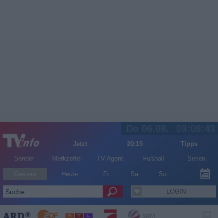
Do 06.08.
03:08:43
Jetzt
20:15
Tipps
Sender
Merkzettel
TV-Agent
Fußball
Serien
Gestern
Heute
Fr
Sa
So
LOGIN