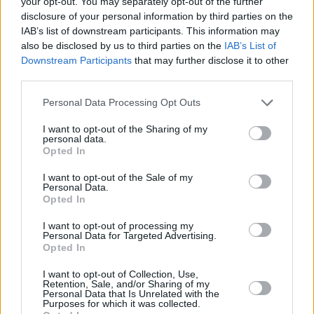
your opt-out. You may separately opt-out of the further
disclosure of your personal information by third parties on the
IAB’s list of downstream participants. This information may
also be disclosed by us to third parties on the
IAB’s List of
Downstream Participants
that may further disclose it to other
third parties.
Personal Data Processing Opt Outs
I want to opt-out of the Sharing of my
personal data.
Opted In
Diagnose: Mord (Diagnosis Murder)
I want to opt-out of the Sale of my
Personal Data.
Opted In
Feuer in Malibu (
USA
,
1997
)
I want to opt-out of processing my
Personal Data for Targeted Advertising.
Serie
Krimiserie
Opted In
Übersicht
I want to opt-out of Collection, Use,
Retention, Sale, and/or Sharing of my
Personal Data that Is Unrelated with the
Ein Mann weigert sich, sein Grundstück zu verkaufen und stirbt
Purposes for which it was collected.
daraufhin. Dr. Mark Sloan und sein Sohn Steve lösen zusammen