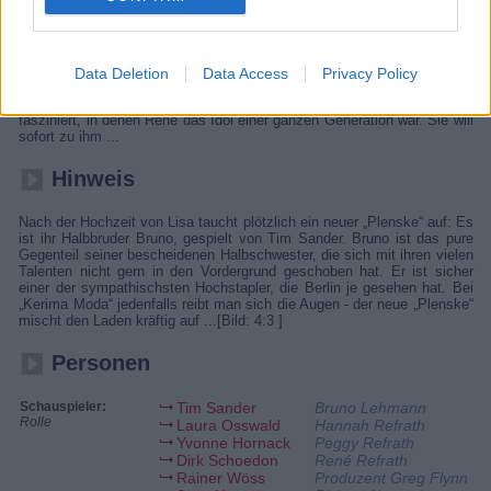
Details
Hannah ist enttäuscht, dass ihr Vater aufgibt und fühlt sich darin
bestätigt, dass er ein Versager bleibt. Aber Bernd und Bruno legen ihr
Data Deletion
Data Access
Privacy Policy
nahe, Verständnis für ihn aufzubringen und bringen sie dazu, alte TV-
Aufnahmen ihres Vaters zu sehen. Hannah ist von den Aufnahmen
fasziniert, in denen René das Idol einer ganzen Generation war. Sie will
sofort zu ihm ...
Hinweis
Nach der Hochzeit von Lisa taucht plötzlich ein neuer „Plenske“ auf: Es
ist ihr Halbbruder Bruno, gespielt von Tim Sander. Bruno ist das pure
Gegenteil seiner bescheidenen Halbschwester, die sich mit ihren vielen
Talenten nicht gern in den Vordergrund geschoben hat. Er ist sicher
einer der sympathischsten Hochstapler, die Berlin je gesehen hat. Bei
„Kerima Moda“ jedenfalls reibt man sich die Augen - der neue „Plenske“
mischt den Laden kräftig auf ...[Bild: 4:3 ]
Personen
Schauspieler:
Tim Sander
Bruno Lehmann
Rolle
Laura Osswald
Hannah Refrath
Yvonne Hornack
Peggy Refrath
Dirk Schoedon
René Refrath
Rainer Wöss
Produzent Greg Flynn