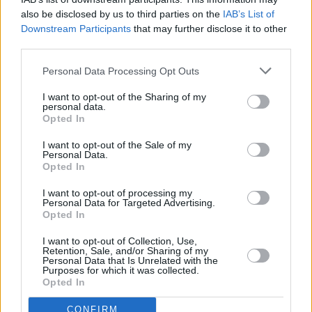
also be disclosed by us to third parties on the
IAB’s List of
Downstream Participants
that may further disclose it to other
third parties.
Personal Data Processing Opt Outs
I want to opt-out of the Sharing of my
personal data.
Opted In
I want to opt-out of the Sale of my
Personal Data.
Opted In
Verliebt in Berlin
I want to opt-out of processing my
Deutschland
,
2007
Personal Data for Targeted Advertising.
Opted In
Serie
Telenovela
I want to opt-out of Collection, Use,
Retention, Sale, and/or Sharing of my
Personal Data that Is Unrelated with the
Übersicht
Purposes for which it was collected.
Opted In
Nach Lisas Hochzeit taucht plötzlich ein neuer „Plenske“ auf.
CONFIRM