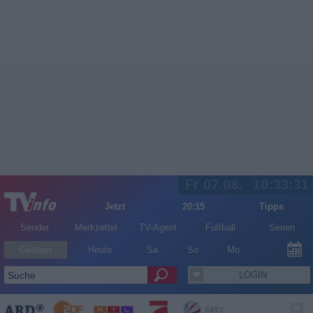
Fr 07.08.
10:33:32
Jetzt
20:15
Tipps
Sender
Merkzettel
TV-Agent
Fußball
Serien
Gestern
Heute
Sa
So
Mo
LOGIN