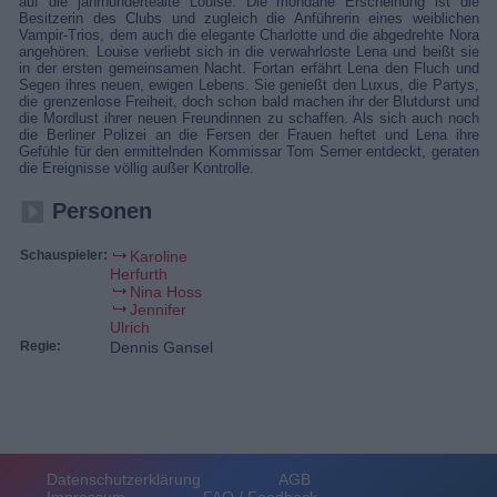
auf die jahrhundertealte Louise. Die mondäne Erscheinung ist die
Besitzerin des Clubs und zugleich die Anführerin eines weiblichen
Vampir-Trios, dem auch die elegante Charlotte und die abgedrehte Nora
angehören. Louise verliebt sich in die verwahrloste Lena und beißt sie
in der ersten gemeinsamen Nacht. Fortan erfährt Lena den Fluch und
Segen ihres neuen, ewigen Lebens. Sie genießt den Luxus, die Partys,
die grenzenlose Freiheit, doch schon bald machen ihr der Blutdurst und
die Mordlust ihrer neuen Freundinnen zu schaffen. Als sich auch noch
die Berliner Polizei an die Fersen der Frauen heftet und Lena ihre
Gefühle für den ermittelnden Kommissar Tom Serner entdeckt, geraten
die Ereignisse völlig außer Kontrolle.
Personen
Schauspieler:
Karoline
Herfurth
Nina Hoss
Jennifer
Ulrich
Regie:
Dennis Gansel
Datenschutzerklärung
AGB