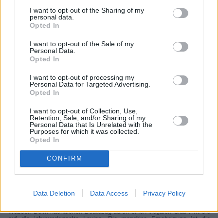
I want to opt-out of the Sharing of my
personal data.
Opted In
I want to opt-out of the Sale of my
Personal Data.
Opted In
I want to opt-out of processing my
Personal Data for Targeted Advertising.
Opted In
I want to opt-out of Collection, Use,
Retention, Sale, and/or Sharing of my
Wir sind die Nacht
Personal Data that Is Unrelated with the
Purposes for which it was collected.
Deutschland
,
2010
Opted In
CONFIRM
Spielfilm
Horrorfilm
Details
Data Deletion
Data Access
Privacy Policy
Die 20-jährige Berlinerin Lena hält sich durch kleinere Diebstähle über
Wasser. Beim nächtlichen Beutezug durch einen illegalen Club trifft sie