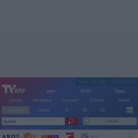
Mo 10.08.
22:24:45
Jetzt
20:15
Tipps
Sender
Merkzettel
TV-Agent
Fußball
Serien
Gestern
Heute
Di
Mi
Do
LOGIN