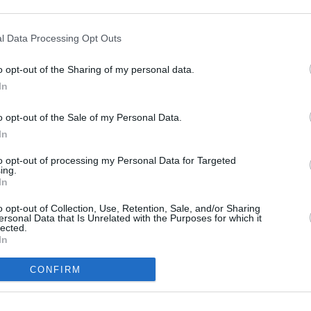
l Data Processing Opt Outs
2009
)
o opt-out of the Sharing of my personal data.
In
o opt-out of the Sale of my Personal Data.
In
to opt-out of processing my Personal Data for Targeted
ternachtsmesse an Weihnachten übt, übernimmt Mike die Organisation des
ing.
n Eindruck bekommt, dass Mike den Job viel besser erledigt, als sie es
In
eitig müssen die beiden versuchen, Brick dabei zu helfen, ein Problem zu
aune kommt.
o opt-out of Collection, Use, Retention, Sale, and/or Sharing
ersonal Data that Is Unrelated with the Purposes for which it
lected.
und ihren drei Kindern Axl, Sue und Brick in der amerikanischen Stadt
In
iger erfolgreich die Schule bestreiten, versuchen Mutter Frankie und
iliäre Chaos einigermaßen unter Kontrolle zu halten und genug Geld zu
CONFIRM
halten.