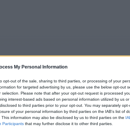
ocess My Personal Information
to opt-out of the sale, sharing to third parties, or processing of your per
formation for targeted advertising by us, please use the below opt-out s
5
Tipps
Sender
Merkzettel
TV-Agent
Fußball
r selection. Please note that after your opt-out request is processed y
e
Fr
Sa
So
Mo
Di
Mi
eing interest-based ads based on personal information utilized by us or
disclosed to third parties prior to your opt-out. You may separately opt-
losure of your personal information by third parties on the IAB’s list of
. This information may also be disclosed by us to third parties on the
IA
Participants
that may further disclose it to other third parties.
ddle - Das harte Weihnachtsfest(Christmas) - Serie / Come
Alle Sender