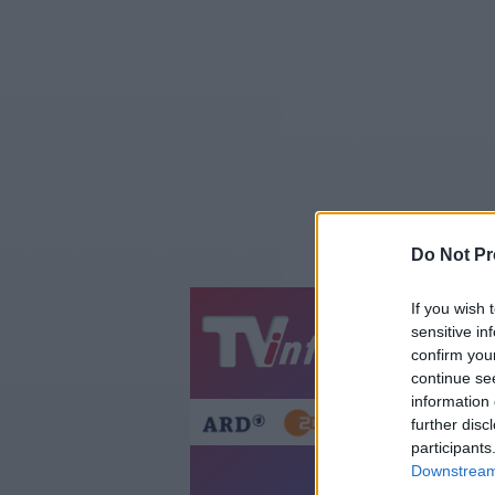
Do Not Pr
If you wish 
sensitive in
Jetzt
20:1
confirm you
Gestern
Heut
continue se
information 
further disc
participants
Downstream 
The Mi