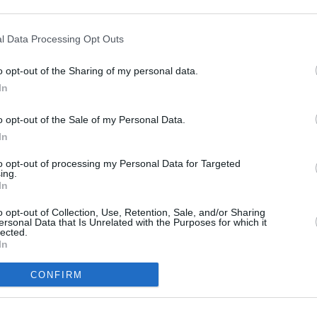
l Data Processing Opt Outs
o opt-out of the Sharing of my personal data.
In
o opt-out of the Sale of my Personal Data.
In
to opt-out of processing my Personal Data for Targeted
 gelingt das schier Unglaubliche: Sie hat im Auftrag der Schule Wurst
ing.
ar verdient. Somit hat sie die Berechtigung erworben, in die Hauptstadt
In
n nicht anerkennen will, wird Frankie sauer. Brick muss indes erfahren,
orgestellt hatte.
o opt-out of Collection, Use, Retention, Sale, and/or Sharing
ersonal Data that Is Unrelated with the Purposes for which it
lected.
und ihren drei Kindern Axl, Sue und Brick in der amerikanischen Stadt
In
iger erfolgreich die Schule bestreiten, versuchen Mutter Frankie und
iliäre Chaos einigermaßen unter Kontrolle zu halten und genug Geld zu
CONFIRM
halten.