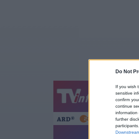
Do Not Pr
If you wish 
sensitive in
Jetzt
20:1
confirm you
Gestern
Heut
continue se
information 
further disc
participants
Downstream 
T