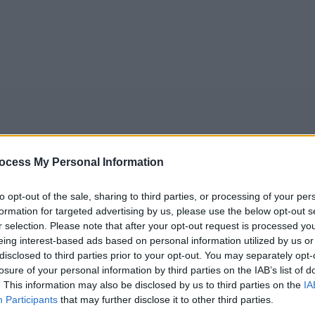
ocess My Personal Information
to opt-out of the sale, sharing to third parties, or processing of your per
formation for targeted advertising by us, please use the below opt-out s
5
Tipps
Sender
Merkzettel
TV-Agent
Fußball
r selection. Please note that after your opt-out request is processed y
e
So
Mo
Di
Mi
Do
Fr
eing interest-based ads based on personal information utilized by us or
disclosed to third parties prior to your opt-out. You may separately opt-
losure of your personal information by third parties on the IAB’s list of
. This information may also be disclosed by us to third parties on the
IA
Participants
that may further disclose it to other third parties.
he Middle - Der Schulausflug(The Trip) - Serie / Comedyser
Alle Sender