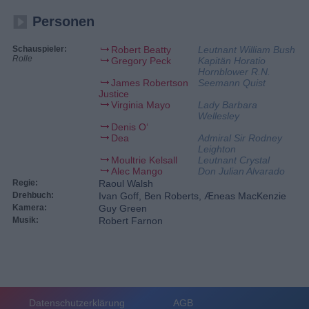
Personen
Schauspieler:
Robert Beatty
Leutnant William Bush
Rolle
Gregory Peck
Kapitän Horatio
Hornblower R.N.
James Robertson
Seemann Quist
Justice
Virginia Mayo
Lady Barbara
Wellesley
Denis O‘
Dea
Admiral Sir Rodney
Leighton
Moultrie Kelsall
Leutnant Crystal
Alec Mango
Don Julian Alvarado
Regie:
Raoul Walsh
Drehbuch:
Ivan Goff, Ben Roberts, Æneas MacKenzie
Kamera:
Guy Green
Musik:
Robert Farnon
Datenschutzerklärung
AGB