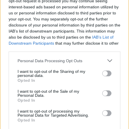
opt-out request is processed you may continue seeing
interest-based ads based on personal information utilized by
us or personal information disclosed to third parties prior to
your opt-out. You may separately opt-out of the further
disclosure of your personal information by third parties on the
IAB’s list of downstream participants. This information may
also be disclosed by us to third parties on the
IAB’s List of
Downstream Participants
that may further disclose it to other
third parties.
Personal Data Processing Opt Outs
I want to opt-out of the Sharing of my
personal data.
Des Königs Admiral (Captain Horatio Hornblower R.N.)
Opted In
Großbritannien
/
USA
,
1951
I want to opt-out of the Sale of my
Personal Data.
Spielfilm
Abenteuerfilm
Opted In
I want to opt-out of processing my
Details
Personal Data for Targeted Advertising.
Opted In
In geheimer Mission segelt Kapitän Hornblower mit seiner Mannschaft