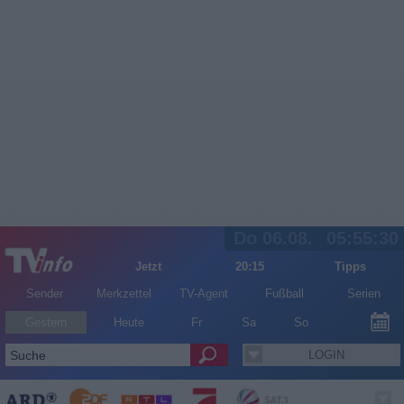
Do 06.08.
05:55:30
Jetzt
20:15
Tipps
Sender
Merkzettel
TV-Agent
Fußball
Serien
Gestern
Heute
Fr
Sa
So
LOGIN