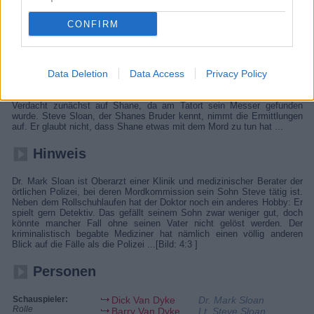
sein Sohn Steve lösen zusammen komplizierte Fälle.
CONFIRM
Details
Zwei Banden bekriegen sich - die „Surfers“, denen Shane und Tony
Data Deletion
Data Access
Privacy Policy
angehören, sowie die „Black and Whites“, deren Anführer Eddie ist.
Shane hat mit Eddies Schwester Maria ein Verhältnis, das dieser nur
allzu gerne unterbinden würde. Als Eddie erstochen wird, fällt der
Verdacht zunächst auf Shane, da am Tatort sein Messer gefunden
wurde. Steve Sloan, der Shanes Bruder kennt, nimmt die Ermittlungen
auf. Er glaubt nicht, dass Shane etwas mit dem Mord zu tun hat ...
Hinweis
Dr. Mark Sloan ist Oberarzt einer Klinik und medizinischer Berater der
örtlichen Polizei, bei deren Mordkommission sein Sohn Steve tätig ist.
Neben dem Rollschuhlaufen hat der Doktor noch ein anderes Hobby: Er
spielt gern Detektiv. Das gefällt seinem Sohn zwar weniger gut, doch
könnte mancher Fall ohne seinen Vater nicht gelöst werden. Der
kriminalistisch begabte Mediziner hat nämlich einen völlig anderen
Blick auf die Fälle als die Polizei ...[Bild: 4:3 ]
Personen
Schauspieler:
Dick Van Dyke
Dr. Mark Sloan
Rolle
Barry Van Dyke
Lt. Steve Sloan