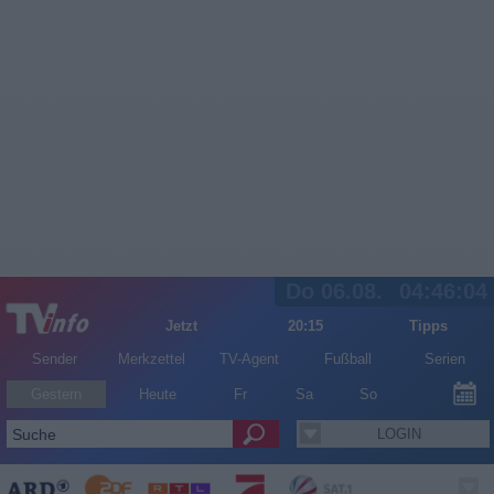
Do 06.08.
04:46:05
Jetzt
20:15
Tipps
Sender
Merkzettel
TV-Agent
Fußball
Serien
Gestern
Heute
Fr
Sa
So
LOGIN