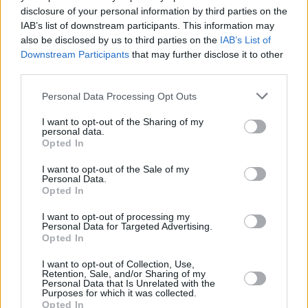
disclosure of your personal information by third parties on the
IAB’s list of downstream participants. This information may
also be disclosed by us to third parties on the
IAB’s List of
Downstream Participants
that may further disclose it to other
third parties.
Personal Data Processing Opt Outs
I want to opt-out of the Sharing of my
personal data.
Opted In
I want to opt-out of the Sale of my
Personal Data.
Diagnose: Mord (Diagnosis Murder)
Opted In
Blutiger Bandenkrieg (
USA
,
1996
)
I want to opt-out of processing my
Personal Data for Targeted Advertising.
Opted In
Serie
Krimiserie
I want to opt-out of Collection, Use,
Retention, Sale, and/or Sharing of my
Übersicht
Personal Data that Is Unrelated with the
Purposes for which it was collected.
Opted In
Steve Sloan wird in einen Bandenkrieg involviert. Dr. Mark Sloan und