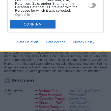
I want to opt-out of Collection, Use,
Melanies Hass ist unermesslich, denn Mikes Mörderin sitzt in Reutlitz
Retention, Sale, and/or Sharing of my
Personal Data that Is Unrelated with the
ein. Ihr Plan steht fest: Annabelle muss sterben. David engagiert sich
Purposes for which it was collected.
dafür, dass Cobra ihr Zirkusprojekt in Reutlitz verwirklichen kann. Doch
dann stellt er fest, dass sie sich in ihn verliebt hat. Als er versucht,
Opted In
sich zurückzuziehen, ahnt er nicht, dass er damit Cobras wunden
Punkt trifft. Ilse und Jeannette sehen dem Tod ins Auge, als sie eine
CONFIRM
Handgranate entdecken.
Details
Data Deletion
Data Access
Privacy Policy
Melanies Hass ist unermesslich, denn Mikes Mörderin sitzt in Reutlitz
ein. Ihr Plan steht fest: Annabelle muss sterben! David engagiert sich
dafür, dass Cobra ihr Zirkusprojekt in Reutlitz verwirklichen kann. Doch
dann stellt er fest, dass Cobra sich in ihn verliebt hat. Als er versucht,
sich zurückzuziehen, ahnt er nicht, dass er damit Cobras wundesten
Punkt trifft... Ilse und Jeannette sehen völlig überraschend dem Tod ins
Auge, als sie eine Handgranate aus Kriegszeiten entdecken. In dieser
dramatischen Situation gestehen sie sich endlich ihre Freundschaft.
Personen
Schauspieler:
Barbara Freier
Uschi König (Strauss)
Rolle
Egon Hofmann
Peter Kittler
Katharina Zapatka
Ariane May
Christiane Reiff
Ilse Wünsche
Stefan Puntigam
Andy Wagner
Katy Karrenbauer
Christine Walter