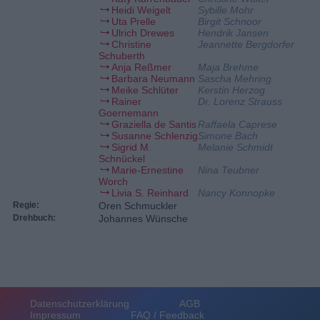
Heidi Weigelt
Sybille Mohr
Uta Prelle
Birgit Schnoor
Ulrich Drewes
Hendrik Jansen
Christine
Jeannette Bergdorfer
Schuberth
Anja Reßmer
Maja Brehme
Barbara Neumann
Sascha Mehring
Meike Schlüter
Kerstin Herzog
Rainer
Dr. Lorenz Strauss
Goernemann
Graziella de Santis
Raffaela Caprese
Susanne Schlenzig
Simone Bach
Sigrid M.
Melanie Schmidt
Schnückel
Marie-Ernestine
Nina Teubner
Worch
Livia S. Reinhard
Nancy Konnopke
Regie:
Oren Schmuckler
Drehbuch:
Johannes Wünsche
Datenschutzerklärung
AGB
Impressum
FAQ / Feedback