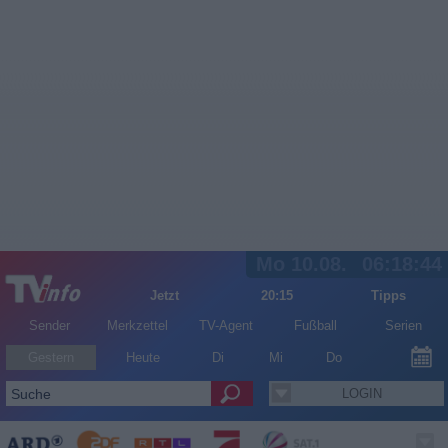
Mo 10.08.
06:18:44
Jetzt
20:15
Tipps
Sender
Merkzettel
TV-Agent
Fußball
Serien
Gestern
Heute
Di
Mi
Do
LOGIN