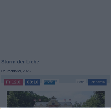
Sturm der Liebe
Deutschland
,
2026
Fr 12.6.
08:10
Serie
Telenovela