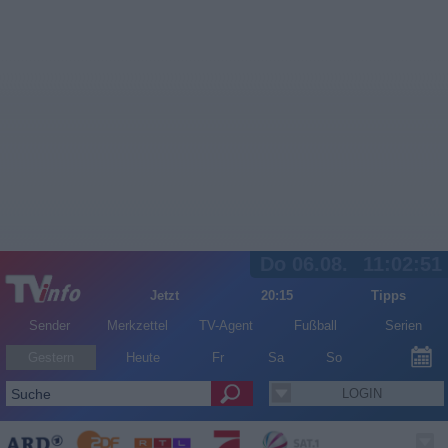
Do 06.08.
11:02:51
Jetzt
20:15
Tipps
Sender
Merkzettel
TV-Agent
Fußball
Serien
Gestern
Heute
Fr
Sa
So
LOGIN