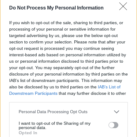
Do Not Process My Personal Information
If you wish to opt-out of the sale, sharing to third parties, or
processing of your personal or sensitive information for
targeted advertising by us, please use the below opt-out
section to confirm your selection. Please note that after your
opt-out request is processed you may continue seeing
interest-based ads based on personal information utilized by
us or personal information disclosed to third parties prior to
Bild 1 von 4
your opt-out. You may separately opt-out of the further
disclosure of your personal information by third parties on the
IAB’s list of downstream participants. This information may
also be disclosed by us to third parties on the
IAB’s List of
Personen
Downstream Participants
that may further disclose it to other
third parties.
Schauspieler:
Philip Birnstiel
Adam Fischer
Rolle
Sepp Schauer
Alfons Sonnbichler
Personal Data Processing Opt Outs
Dieter Bach
Christoph Saalfeld
Sven Waasner
Erik Klee
I want to opt-out of the Sharing of my
Johanna Graen
Fanny Schätzl
personal data.
Thimo Meitner
Fritz Drechsler
Opted In
Antje Hagen
Hildegard