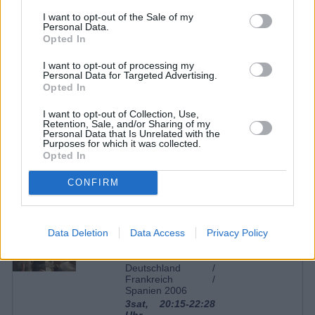
Sonnbichler
I want to opt-out of the Sale of my
Isabell Stern
Katja Saalfeld
Personal Data.
Anthony Paul
Kilian Rudloff
Opted In
Yeliz Simsek
Lale Ceylan
Anna Karolin
Larissa Mahnke
Berger
I want to opt-out of processing my
Personal Data for Targeted Advertising.
Soraya Bouabsa
Olivia Jakobi
Opted In
Krista Birkner
Sophia Wagner
Dirk Galuba
Werner Saalfeld
Jo Weil
Yannik Rudloff
I want to opt-out of Collection, Use,
Tanja Lanäus
Yvonne Klee
Retention, Sale, and/or Sharing of my
Personal Data that Is Unrelated with the
Purposes for which it was collected.
Opted In
10 weitere Sendetermine
CONFIRM
Top-Spielfilm am 12.06.
SPIELFILM
Das Parfum - Die
Data Deletion
Data Access
Privacy Policy
Geschichte eines
20:15
Mörders
Deutschland /
Frankreich /
Spanien 2006
3sat, 20:15-22:28