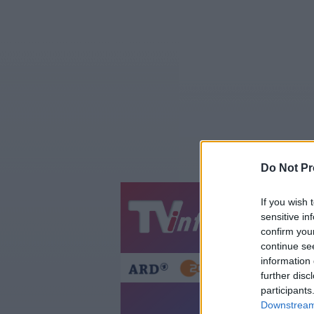
Do Not Pr
If you wish 
Jetzt
20:1
sensitive in
confirm you
Gestern
Heut
continue se
information 
further disc
participants
Die 2010er - Jahrzehn
Downstream 