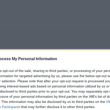
ocess My Personal Information
to opt-out of the sale, sharing to third parties, or processing of your per
5
Tipps
Sender
Merkzettel
TV-Agent
Fußball
formation for targeted advertising by us, please use the below opt-out s
r selection. Please note that after your opt-out request is processed y
e
So
Mo
Di
Mi
Do
Fr
eing interest-based ads based on personal information utilized by us or
disclosed to third parties prior to your opt-out. You may separately opt-
losure of your personal information by third parties on the IAB’s list of
. This information may also be disclosed by us to third parties on the
IA
t der Illusionen - 2014-2016: Weltmeister und Flüchtlinge - R
Participants
that may further disclose it to other third parties.
Alle Sender