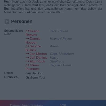
Rush Hour auch für Jack zu einer nervlichen Zerreißprobe. Doch damit
nicht genug - Jack wird klar, dass der Bombenleger eine Kamera im
Bus installiert hat und den verzweifelten Kampf um das Leben der
Menschen an Bord genüsslich beobachtet...
Personen
Schauspieler:
Keanu
Jack Traven
Rolle
Reeves
Dennis
Howard Payne
Hopper
Sandra
Annie
Bullock
Joe Morton
Capt. McMahon
Jeff Daniels
Harry
Alan Ruck
Stephens
Glenn
Jaguar Owner
Plummer
Regie:
Jan de Bont
Drehbuch:
Graham Yost
Datenschutzerklärung
AGB