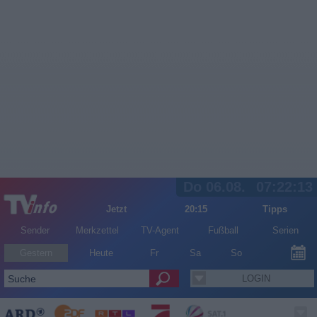
Do 06.08.
07:22:13
Jetzt
20:15
Tipps
Sender
Merkzettel
TV-Agent
Fußball
Serien
Gestern
Heute
Fr
Sa
So
LOGIN