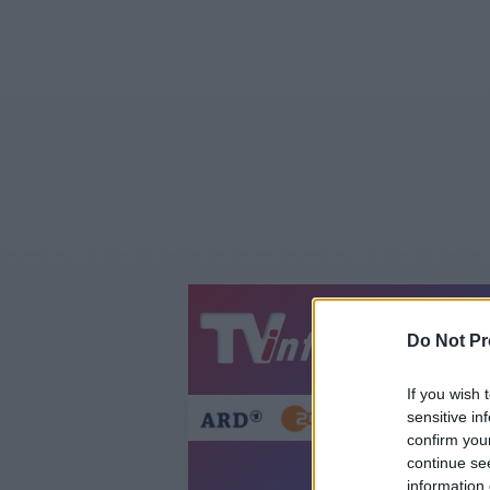
Jetzt
20:1
Do Not Pr
Gestern
Heut
If you wish 
sensitive in
confirm you
continue se
information 