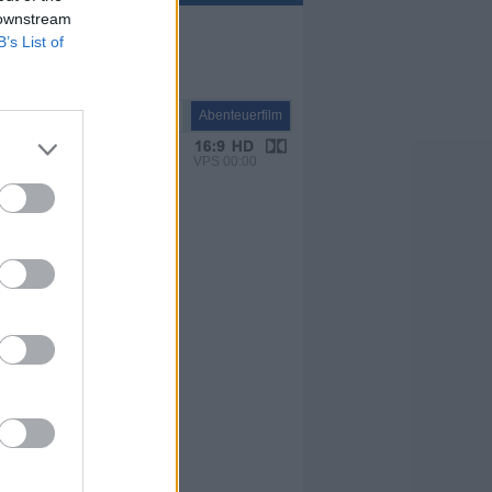
 downstream
B’s List of
Spielfilm
Abenteuerfilm
VPS 00:00