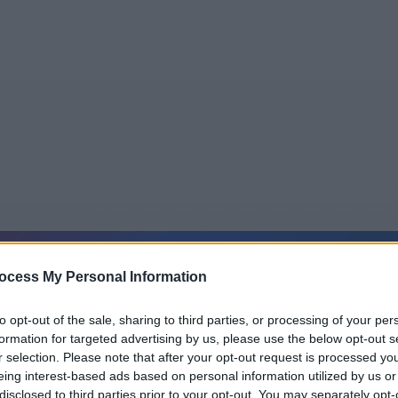
5
Tipps
Sender
Merkzettel
TV-Agent
Fußball
ocess My Personal Information
e
So
Mo
Di
Mi
Do
Fr
to opt-out of the sale, sharing to third parties, or processing of your per
formation for targeted advertising by us, please use the below opt-out s
r selection. Please note that after your opt-out request is processed y
eing interest-based ads based on personal information utilized by us or
Ritter der Nacht - Le bossu - Spielfilm / Abenteuerfilm
disclosed to third parties prior to your opt-out. You may separately opt-
Alle Sender