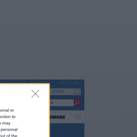
Sa 08.08.
18:00:59
LOGIN
Serien
sonal or
ection to
ou may
 personal
out of the