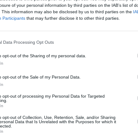
losure of your personal information by third parties on the IAB’s list of
. This information may also be disclosed by us to third parties on the
IA
Participants
that may further disclose it to other third parties.
l Data Processing Opt Outs
o opt-out of the Sharing of my personal data.
In
en zu stiften. So soll eine seiner Nichten an Herzog Philippe verheiratet
le verheiratet - heimlich, weil ihr Vater mit dem Geschlecht Philippes
o opt-out of the Sale of my Personal Data.
der Titelrolle zugeschnitten, fasziniert der César- und Bambi-Preisträger
. Anfang des 18. Jahrhunderts will Prinz Philippe de Gonzague seinen
In
jährige Tochter töten lassen. Auf diese Weise möchte er an das Geld und
belle de Caylus - herankommen und als dessen gesetzlicher Erbe zum
to opt-out of processing my Personal Data for Targeted
m König aufsteigen. Trotz einiger Hindernisse gelingt der schändliche
ing.
ur Frau. Jedoch konnte der getötete Cousin seine kleine Tochter Aurore
manns Henri de Lagardère und dessen Dieners Passepoil geben. Auf der
In
den die drei in Spanien, wo Aurore unter der liebevollen Fürsorge der
 zu einer jungen Frau herangewachsen ist, kehren die Flüchtigen wieder
o opt-out of Collection, Use, Retention, Sale, and/or Sharing
nen Familienrat einberufen, der Aurore durch gekaufte Zeugen für tot
ersonal Data that Is Unrelated with the Purposes for which it
ardères wird ein Plan auf die Beine gestellt, der Philippe de Gonzague
lected.
rische Tat ist noch ungesühnt ...
In