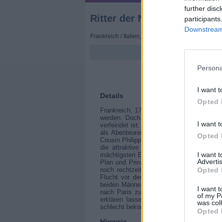
further disc
Ritter der Nacht (Le bossu)
participants
Downstream 
Frankreich
/
Italien
,
1959
Persona
I want t
Details
Opted 
Frankreich, 1701: Ludwig XIV. liebt es, Eh
werden. Doch dieser ist schon mit Isabel
I want t
verfeindet ist. - Ganz auf Jean Marais in 
als Abenteurer und charmanter Edelmann
Opted 
Cousin Philippe de Nevers und dessen ein
die attraktive Frau des Cousins - Isa
I want 
mächtigsten Edelmann des Landes nach de
Advertis
Plan und Prinz Philippe nimmt Isabelle z
noch rechtzeitig in die Obhut des Edel
Opted 
Flucht vor den mörderischen Häschern lan
beiden Männer aufwächst. Erst als Aurore
I want t
nach Paris zurück. Denn Gonzague hat ei
of my P
erklären lassen soll. Unter Mithilfe Lag
was col
schlecht bekommen soll. Denn seine mörde
Opted 
Hinweis