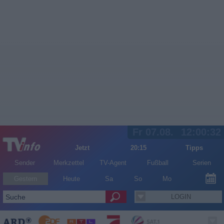
Fr 07.08.
12:00:32
Jetzt
20:15
Tipps
Sender
Merkzettel
TV-Agent
Fußball
Serien
Gestern
Heute
Sa
So
Mo
LOGIN