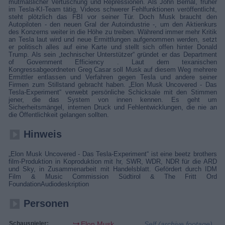
mutmaßlicher Vertuschung und Repressionen. Als John Bernal, früher
im Tesla-KI-Team tätig, Videos schwerer Fehlfunktionen veröffentlicht,
steht plötzlich das FBI vor seiner Tür. Doch Musk braucht den
Autopiloten - den neuen Gral der Autoindustrie -, um den Aktienkurs
des Konzerns weiter in die Höhe zu treiben. Während immer mehr Kritik
an Tesla laut wird und neue Ermittlungen aufgenommen werden, setzt
er politisch alles auf eine Karte und stellt sich offen hinter Donald
Trump. Als sein „technischer Unterstützer“ gründet er das Department
of Government Efficiency . Laut dem texanischen
Kongressabgeordneten Greg Casar soll Musk auf diesem Weg mehrere
Ermittler entlassen und Verfahren gegen Tesla und andere seiner
Firmen zum Stillstand gebracht haben. „Elon Musk Uncovered - Das
Tesla-Experiment“ verwebt persönliche Schicksale mit den Stimmen
jener, die das System von innen kennen. Es geht um
Sicherheitsmängel, internen Druck und Fehlentwicklungen, die nie an
die Öffentlichkeit gelangen sollten.
Hinweis
„Elon Musk Uncovered - Das Tesla-Experiment“ ist eine beetz brothers
film-Produktion in Koproduktion mit hr, SWR, WDR, NDR für die ARD
und Sky, in Zusammenarbeit mit Handelsblatt. Gefördert durch IDM
Film & Music Commission Südtirol & The Fritt Ord
FoundationAudiodeskription
Personen
Schauspieler:
Elon Musk
Self (archive footage)