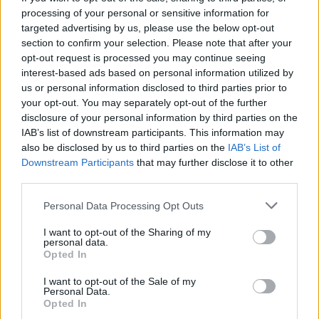
processing of your personal or sensitive information for
targeted advertising by us, please use the below opt-out
section to confirm your selection. Please note that after your
opt-out request is processed you may continue seeing
interest-based ads based on personal information utilized by
us or personal information disclosed to third parties prior to
your opt-out. You may separately opt-out of the further
disclosure of your personal information by third parties on the
IAB’s list of downstream participants. This information may
also be disclosed by us to third parties on the
IAB’s List of
Downstream Participants
that may further disclose it to other
third parties.
Grump - Auf der Suche nach dem Escort (Mielensäpahoittaja Eskorttia etsimässä)
Personal Data Processing Opt Outs
Deutschland
/
Finnland
,
2022
I want to opt-out of the Sharing of my
personal data.
Opted In
Spielfilm
Tragikomödie
I want to opt-out of the Sale of my
Personal Data.
Übersicht
Opted In