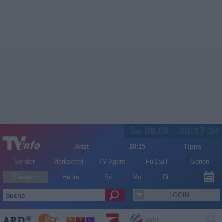
Sa 08.08.
20:17:34
Jetzt
20:15
Tipps
Sender
Merkzettel
TV-Agent
Fußball
Serien
Gestern
Heute
So
Mo
Di
LOGIN