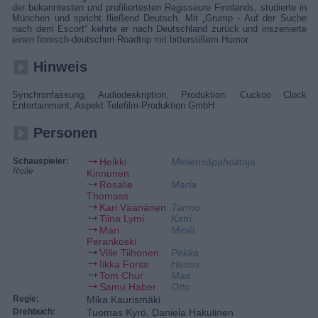
der bekanntesten und profiliertesten Regisseure Finnlands, studierte in
München und spricht fließend Deutsch. Mit „Grump - Auf der Suche
nach dem Escort“ kehrte er nach Deutschland zurück und inszenierte
einen finnisch-deutschen Roadtrip mit bittersüßem Humor.
Hinweis
Synchronfassung, Audiodeskription, Produktion: Cuckoo Clock
Entertainment, Aspekt Telefilm-Produktion GmbH
Personen
Schauspieler:
Heikki
Mielensäpahoittaja
Rolle
Kinnunen
Rosalie
Maria
Thomass
Kari Väänänen
Tarmo
Tiina Lymi
Katri
Mari
Miniä
Perankoski
Ville Tiihonen
Pekka
Iikka Forss
Hessu
Tom Chur
Max
Samu Haber
Otto
Regie:
Mika Kaurismäki
Drehbuch:
Tuomas Kyrö, Daniela Hakulinen